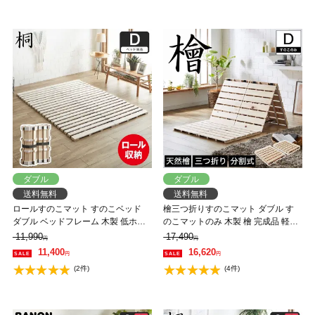
ダブル
ダブル
送料無料
送料無料
ロールすのこマット すのこベッド
檜三つ折りすのこマット ダブル す
ダブル ベッドフレーム 木製 低ホル
のこマットのみ 木製 檜 完成品 軽量
ムアルデヒド 軽量 軽い コンパクト
二分割可能 布団が干せる コンパク
11,990
17,490
円
円
すのこマット 桐
ト
11,400
16,620
円
円
(2件)
(4件)