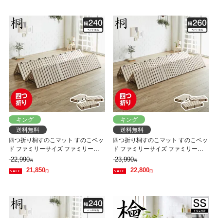
キング
キング
送料無料
送料無料
四つ折り桐すのこマット すのこベッ
四つ折り桐すのこマット すのこベッ
ド ファミリーサイズ ファミリーベ
ド ファミリーサイズ ファミリーベ
ッド 幅240cm ベッドフレーム 木製
ッド 幅260cm ベッドフレーム 木製
22,990
23,990
円
円
低ホルムアルデヒド 軽い
低ホルムアルデヒド 軽い
21,850
22,800
円
円