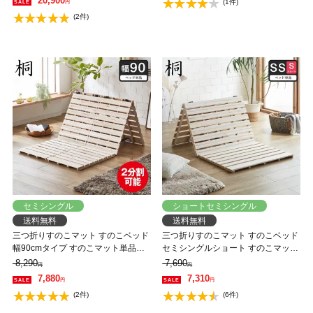
20,900
(1件)
円
ルデヒド
(2件)
セミシングル
ショートセミシングル
送料無料
送料無料
三つ折りすのこマット すのこベッド
三つ折りすのこマット すのこベッド
幅90cmタイプ すのこマット単品の
セミシングルショート すのこマット
み 木製 桐 二分割可能 完成品 低ホル
単品のみ 木製 桐 完成品 低ホルムア
8,290
7,690
円
円
ムアルデヒド 布団が干せる
ルデヒド 布団が干せる
7,880
7,310
円
円
(2件)
(6件)