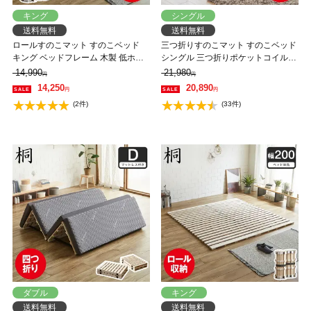
キング
シングル
送料無料
送料無料
ロールすのこマット すのこベッド
三つ折りすのこマット すのこベッド
キング ベッドフレーム 木製 低ホル
シングル 三つ折りポケットコイルマ
ムアルデヒド 軽量 軽い コンパクト
ットレス付き 木製 桐 二分割可能 完
14,990
21,980
円
円
すのこマット 桐
成品 低ホルムアルデヒド 布団が干
14,250
20,890
円
円
せる
(2件)
(33件)
ダブル
キング
送料無料
送料無料