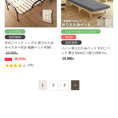
シングル
ショートセミシングル
送料無料
NEW
すのこベッド シングル 折りたたみ
送料無料
キャスター付き 収納ベッド KSB-
バノン 折りたたみベッド すのこベ
290 スノコベッド シングルベッド
19,900
ッド 厚さ10cm三つ折り25Dウレタ
円
天然木 折りたたみ式 簡易ベッド
ンマットレス付き セミシングルショ
19,980
18,910
円
円
ート 木製 頑丈 耐荷重700kgクリア
(1件)
組み立てラクラク
1
2
3
>