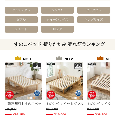
セミシングル
シングル
セミダブル
ダブル
クイーンサイズ
キングサイズ
ショート
ロング
すのこベッド 折りたたみ 売れ筋ランキング
NO.1
NO.2
NO.3
【送料無料】すのこベッド シングル 木製ベッド…
すのこベッド セミダブル 木製ベッド フレー
すのこベッド クイ
¥16,990
¥19,990
¥29,990
¥16,150
¥19,000
¥28,500