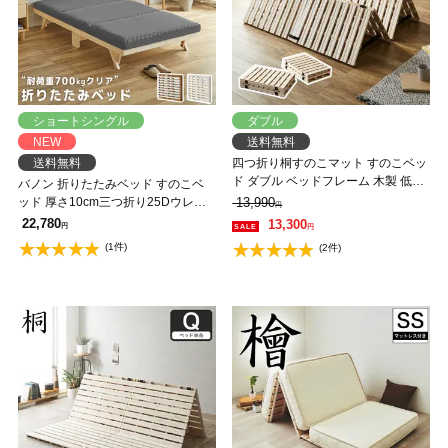
ショートシングル
ダブル
NEW
送料無料
送料無料
四つ折り桐すのこマット すのこベッ
ド ダブル ベッドフレーム 木製 低ホ
バノン 折りたたみベッド すのこベ
ルムアルデヒド 軽量 軽い コンパク
ッド 厚さ10cm三つ折り25Dウレタ
13,990
円
ト すのこマット 桐
ンマットレス付き シングルショート
22,780
13,300
円
円
木製 頑丈 耐荷重700kgクリア 組み
(1件)
(2件)
立てラクラク