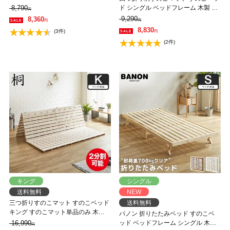
ホルムアルデヒド 軽量 軽い コンパ
8,790
ド シングル ベッドフレーム 木製 低
円
クト すのこマット 桐
ホルムアルデヒド 軽量 軽い コンパ
9,290
8,360
円
円
クト すのこマット 桐
8,830
(3件)
円
(2件)
キング
シングル
送料無料
NEW
三つ折りすのこマット すのこベッド
送料無料
キング すのこマット単品のみ 木製
バノン 折りたたみベッド すのこベ
桐 二分割可能 完成品 低ホルムアル
16,990
ッド ベッドフレーム シングル 木製
円