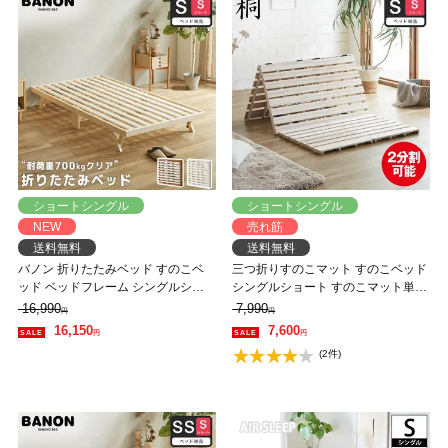
ショートシングル
ショートシングル
NEW
売れ筋
送料無料
送料無料
バノン 折りたたみベッド すのこベ
三つ折りすのこマット すのこベッド
ッド ベッドフレーム シングルショ
シングルショート すのこマット単品
ート 木製 頑丈 耐荷重700kgクリア
のみ 木製 桐 二分割可能 完成品 低ホ
16,990
7,990
円
円
組み立てラクラク ヘッドレス 低ホ
ルムアルデヒド 布団が干せる
16,150
7,600
円
円
ルムアルデヒド
(2件)