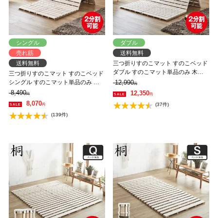
シングル
ダブル
売れ筋
送料無料
送料無料
三つ折りすのこマット すのこベッド
ダブル すのこマット単品のみ 木製
三つ折りすのこマット すのこベッド
桐 二分割可能 完成品 低ホルムアル
シングル すのこマット単品のみ 木
12,990
円
デヒド 布団が干せる
製 桐 二分割可能 完成品 低ホルムア
8,490
12,350
円
円
ルデヒド 布団が干せる
8,070
(37件)
円
(139件)