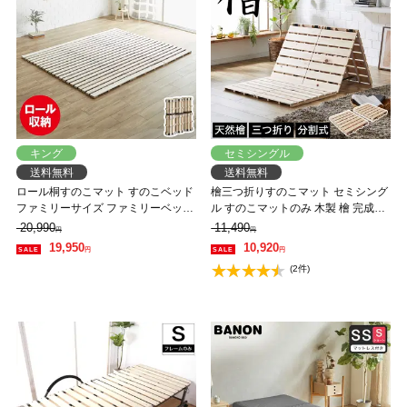
キング
セミシングル
送料無料
送料無料
ロール桐すのこマット すのこベッド
檜三つ折りすのこマット セミシング
ファミリーサイズ ファミリーベッド
ル すのこマットのみ 木製 檜 完成品
幅240cm ベッドフレーム 木製 低ホ
軽量 二分割可能 布団が干せる コン
20,990
11,490
円
円
ルムアルデヒド 軽い
パクト
19,950
10,920
円
円
(2件)