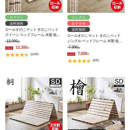
クイーン
シングル
送料無料
おすすめ
ロールすのこマット すのこベッド
送料無料
クイーン ベッドフレーム 木製 低ホ
ロールすのこマット すのこベッド
ルムアルデヒド 軽量 軽い コンパク
13,990
シングル ベッドフレーム 木製 低ホ
円
ト すのこマット 桐
ルムアルデヒド 軽量 軽い コンパク
7,990
13,300
円
円
ト すのこマット 桐
7,600
(14件)
円
(4件)