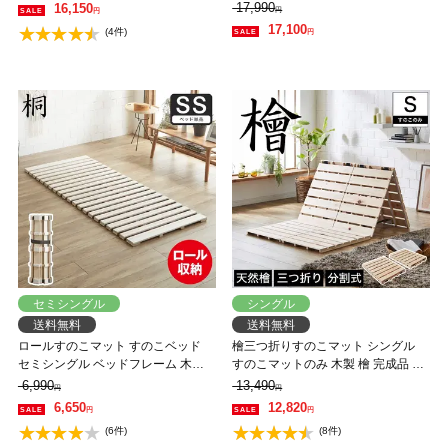
デヒド 布団が干せる
頑丈 耐荷重700kgクリア 組み立てラ
17,990
16,150
円
円
クラク ヘッドレス 低ホルムアルデ
17,100
(4件)
円
ヒド
セミシングル
シングル
送料無料
送料無料
ロールすのこマット すのこベッド
檜三つ折りすのこマット シングル
セミシングル ベッドフレーム 木製
すのこマットのみ 木製 檜 完成品 軽
低ホルムアルデヒド 軽量 軽い コン
量 二分割可能 布団が干せる コンパ
6,990
13,490
円
円
パクト すのこマット 桐
クト
6,650
12,820
円
円
(6件)
(8件)