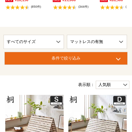
(850件)
(344件)
(18
条件で絞り込み
表示順：