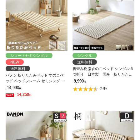
ショートセミシングル
シングル
NEW
送料無料
送料無料
折畳み樹脂すのこベッド シングル 6
つ折り 日本製 国産 折りたたみ
バノン 折りたたみベッド すのこベ
ベッド 軽量 樹脂製
ッド ベッドフレーム セミシングル
9,990
円
ショート 木製 頑丈 耐荷重700kgク
14,990
(4件)
円
リア 組み立てラクラク ヘッドレス
14,250
円
低ホルムアルデヒド