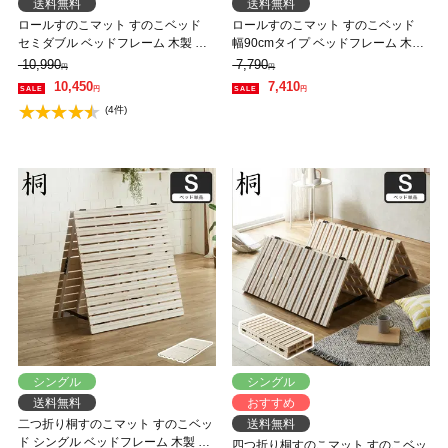
送料無料
送料無料
ロールすのこマット すのこベッド
ロールすのこマット すのこベッド
セミダブル ベッドフレーム 木製 低
幅90cmタイプ ベッドフレーム 木製
ホルムアルデヒド 軽量 軽い コンパ
低ホルムアルデヒド 軽量 軽い コン
10,990
7,790
円
円
クト すのこマット 桐
パクト すのこマット 桐
10,450
7,410
円
円
(4件)
シングル
シングル
送料無料
おすすめ
二つ折り桐すのこマット すのこベッ
送料無料
ド シングル ベッドフレーム 木製 低
四つ折り桐すのこマット すのこベッ