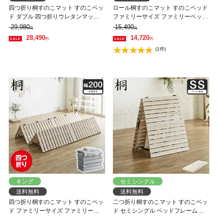
四つ折り桐すのこマット すのこベッ
ロール桐すのこマット すのこベッド
ド ダブル 四つ折りウレタンマット
ファミリーサイズ ファミリーベッド
レス付き 木製 低ホルムアルデヒド
幅200cm ベッドフレーム 木製 低ホ
29,980
15,490
円
円
軽量 軽い コンパクト すのこマット
ルムアルデヒド 軽い
28,490
14,720
円
円
桐
(1件)
キング
セミシングル
送料無料
送料無料
四つ折り桐すのこマット すのこベッ
二つ折り桐すのこマット すのこベッ
ド ファミリーサイズ ファミリーベ
ド セミシングル ベッドフレーム 木