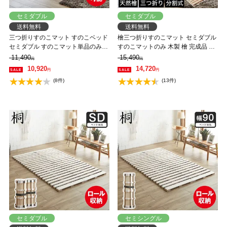
セミダブル
セミダブル
送料無料
送料無料
三つ折りすのこマット すのこベッド
檜三つ折りすのこマット セミダブル
セミダブル すのこマット単品のみ
すのこマットのみ 木製 檜 完成品 軽
木製 桐 二分割可能 完成品 低ホルム
量 二分割可能 布団が干せる コンパ
11,490
15,490
円
円
アルデヒド 布団が干せる
クト
10,920
14,720
円
円
(8件)
(13件)
セミダブル
セミシングル