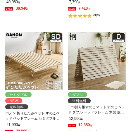
ッド 幅200cm 敷布団付き 敷布団セ
製 低ホルムアルデヒド 軽量 軽い コ
40,980
7,790
円
円
ット 木製 低ホルムアルデヒド 軽い
ンパクト すのこマット 桐
38,940
7,410
円
円
(3件)
セミダブル
ダブル
NEW
送料無料
送料無料
二つ折り桐すのこマット すのこベッ
ド ダブル ベッドフレーム 木製 低ホ
バノン 折りたたみベッド すのこベ
ルムアルデヒド 軽量 軽い コンパク
ッド ベッドフレーム セミダブル 木
12,990
円
ト すのこマット 桐
製 頑丈 耐荷重700kgクリア 組み立
21,990
12,350
円
円
てラクラク ヘッドレス 低ホルムア