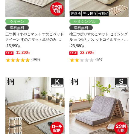
クイーン
セミシングル
送料無料
送料無料
三つ折りすのこマット すのこベッド
檜三つ折りすのこマット セミシング
クイーン すのこマット単品のみ 木
ル 三つ折りポケットコイルマットレ
製 桐 二分割可能 完成品 低ホルムア
ス付き 木製 檜 完成品 軽量 二分割可
15,990
23,980
円
円
ルデヒド 布団が干せる
能
15,200
22,790
円
円
(16件)
(1件)