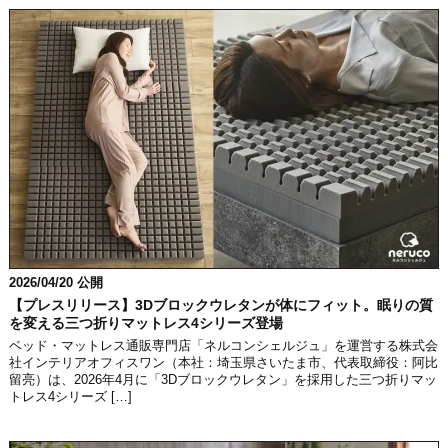
2026/04/20 公開
【プレスリリース】3Dブロックウレタンが体にフィット。眠りの質
を変える三つ折りマットレス4シリーズ登場
ベッド・マットレス通販専門店「ネルコンシェルジュ」を運営する株式会
社インテリアオフィスワン（本社：埼玉県さいたま市、代表取締役：阿比
留亮）は、2026年4月に「3Dブロックウレタン」を採用した三つ折りマッ
トレス4シリーズ […]