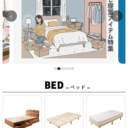
‹
›
ベッド