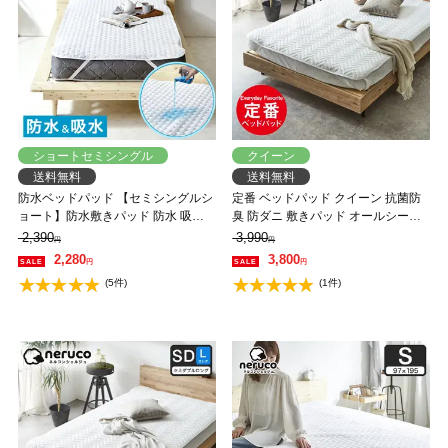
ショートセミシングル
クイーン
送料無料
送料無料
防水ベッドパッド 【セミシングルシ
定番 ベッドパッド クイーン 抗菌防
ョート】防水敷きパッド 防水 吸水
臭 防ダニ 敷きパッド オールシーズ
ベッドパッド 敷きパッド 洗える お
ン 洗えるキナリ エクリュ
2,390
3,990
円
円
ねしょパッド 介護 ペット 防水シー
2,280
3,800
円
円
ツ 赤ちゃん ベビー 防水パット 汚れ
(5件)
(1件)
防止 快適 オールシーズン シンプル