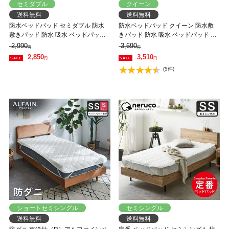
セミダブル
クイーン
送料無料
送料無料
防水ベッドパッド セミダブル 防水
防水ベッドパッド クイーン 防水敷
敷きパッド 防水 吸水 ベッドパッド
きパッド 防水 吸水 ベッドパッド 敷
敷きパッド 洗える おねしょパッド
きパッド 洗える おねしょパッド 介
2,990
3,690
円
円
介護 ペット 防水シーツ 赤ちゃん ベ
護 ペット 防水シーツ 赤ちゃん ベビ
2,850
3,510
円
円
ビー 防水パット 汚れ防止 快適 オー
ー 防水パット 汚れ防止 快適 オール
(5件)
ルシーズン シンプル
シーズン シンプル
ショートセミシングル
セミシングル
送料無料
送料無料