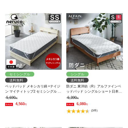
シンプル
セミシングル
シングル
送料無料
送料無料
ベッドパッド メキシカリ綿 +テイジ
防ダニ 東洋紡（R）アルファインベ
ン マイティトップ2 セミシングル 日
ッドパッド シングルショート日本製
本製 抗菌 防臭 防ダニ 四隅ゴムバン
防ダニ 防花粉 速乾 薬剤 薬品 不使用
5,690
6,390
円
円
ド付 国産 ホワイト 敷きパッド ベッ
超極細繊維 高密度 国産
4,560
6,080
円
円
ドパット
(3件)