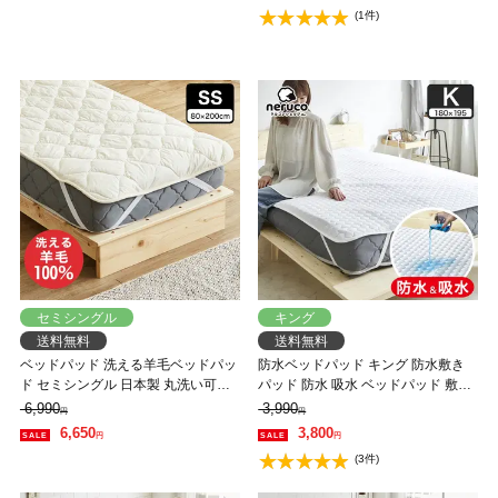
(1件)
セミシングル
キング
送料無料
送料無料
ベッドパッド 洗える羊毛ベッドパッ
防水ベッドパッド キング 防水敷き
ド セミシングル 日本製 丸洗い可能
パッド 防水 吸水 ベッドパッド 敷き
ウール100％中綿 消臭ウールベッド
パッド 洗える おねしょパッド 介護
6,990
3,990
円
円
パッド ウール敷きパッド
ペット 防水シーツ 赤ちゃん ベビー
6,650
3,800
円
円
防水パット 汚れ防止 快適 オールシ
(3件)
ーズン シンプル