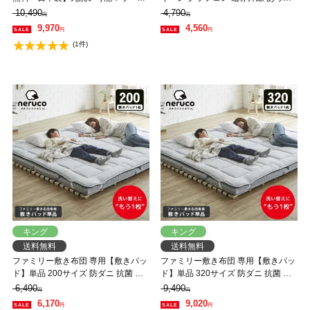
100％使用の消臭ウールベッドパッ
かベッドパッド 敷パッド 敷きパッ
10,490
4,790
円
円
ド・クィーン
ト 静電気防止 抗菌 防ダニ ベッドパ
9,970
4,560
円
円
ッド 冬用
(1件)
キング
キング
送料無料
送料無料
ファミリー敷き布団 専用【敷きパッ
ファミリー敷き布団 専用【敷きパッ
ド】単品 200サイズ 防ダニ 抗菌 防
ド】単品 320サイズ 防ダニ 抗菌 防
臭 洗い替え 買い替え 四隅ゴムバン
臭 洗い替え 買い替え 四隅ゴムバン
6,490
9,490
円
円
ド ワイドサイズ
ド ワイドサイズ
6,170
9,020
円
円