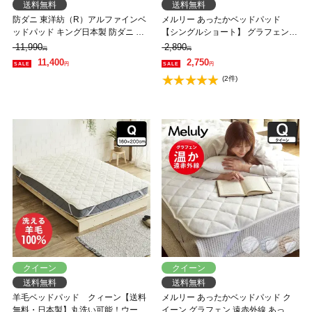
送料無料
送料無料
防ダニ 東洋紡（R）アルファインベ
メルリー あったかベッドパッド
ッドパッド キング日本製 防ダニ 防
【シングルショート】 グラフェン
花粉 速乾 薬剤 薬品 不使用 超極細繊
遠赤外線 あったかベッドパッド 敷
11,990
2,890
円
円
維 高密度 国産 ポリエステル
パッド 敷きパット 静電気防止 抗菌
11,400
2,750
円
円
防ダニ ベッドパッド 冬用
(2件)
クイーン
クイーン
送料無料
送料無料
羊毛ベッドパッド クィーン【送料
メルリー あったかベッドパッド ク
無料・日本製】丸洗い可能！ウール
イーン グラフェン 遠赤外線 あった