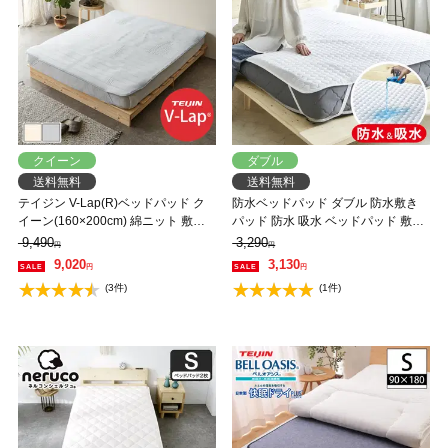
クイーン
ダブル
送料無料
送料無料
テイジン V-Lap(R)ベッドパッド ク
防水ベッドパッド ダブル 防水敷き
イーン(160×200cm) 綿ニット 敷き
パッド 防水 吸水 ベッドパッド 敷き
パッド 軽量 オールシーズン対応 体
パッド 洗える おねしょパッド 介護
9,490
3,290
円
円
圧分散 オーバーレイ 日本製
ペット 防水シーツ 赤ちゃん ベビー
9,020
3,130
円
円
防水パット 汚れ防止 快適 オールシ
(3件)
(1件)
ーズン シンプル