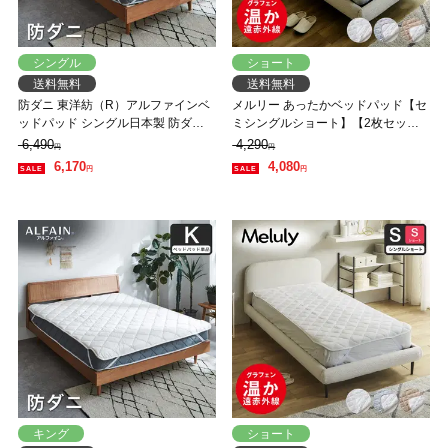
シングル
ショート
送料無料
送料無料
防ダニ 東洋紡（R）アルファインベ
メルリー あったかベッドパッド【セ
ッドパッド シングル日本製 防ダニ
ミシングルショート】【2枚セッ
防花粉 速乾 薬剤 薬品 不使用 超極細
ト】グラフェン 遠赤外線 あったか
6,490
4,290
円
円
繊維 高密度 国産
ベッドパッド 敷パッド 敷きパット
6,170
4,080
円
円
静電気防止 抗菌 防ダニ ベッドパッ
ド 冬用
キング
ショート