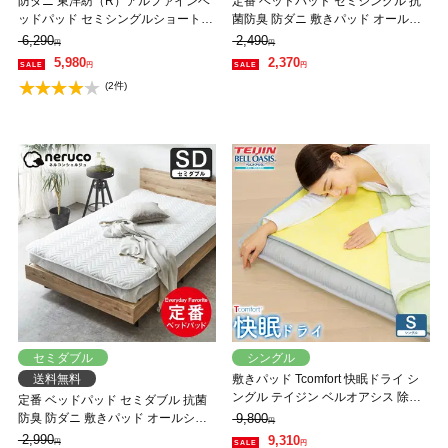
防ダニ 東洋紡（R）アルファインベ
定番 ベッドパッド セミシングル 抗
ッドパッド セミシングルショート日
菌防臭 防ダニ 敷きパッド オールシ
本製 防ダニ 防花粉 速乾 薬剤 薬品
ーズン 洗えるキナリ エクリュ
6,290
2,490
円
円
不使用 超極細繊維 高密度
5,980
2,370
円
円
(2件)
セミダブル
シングル
送料無料
敷きパッド Tcomfort 快眠ドライ シ
ングル テイジン ベルオアシス 除湿
定番 ベッドパッド セミダブル 抗菌
マット 吸湿 消臭 軽量
防臭 防ダニ 敷きパッド オールシー
9,800
円
ズン 洗えるキナリ エクリュ
2,990
9,310
円
円