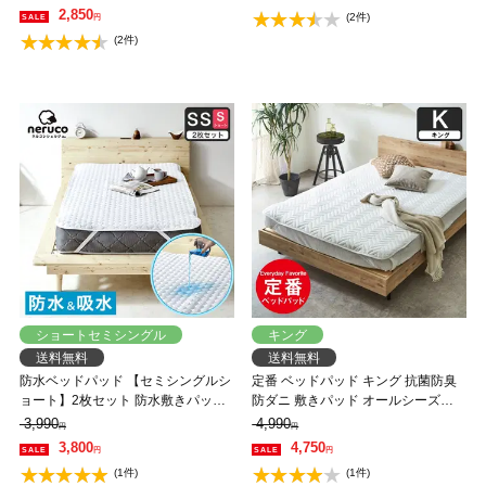
2,850
(2件)
円
(2件)
ショートセミシングル
キング
送料無料
送料無料
防水ベッドパッド 【セミシングルシ
定番 ベッドパッド キング 抗菌防臭
ョート】2枚セット 防水敷きパッド
防ダニ 敷きパッド オールシーズン
防水 吸水 ベッドパッド 敷きパッド
洗えるキナリ エクリュ
3,990
4,990
円
円
洗える おねしょパッド 介護 ペット
3,800
4,750
円
円
防水シーツ 赤ちゃん ベビー 防水パ
(1件)
(1件)
ット 汚れ防止 快適 オールシーズン