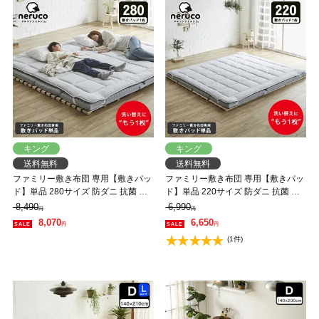
キング
キング
送料無料
送料無料
ファミリー敷き布団 専用【敷きパッ
ファミリー敷き布団 専用【敷きパッ
ド】単品 280サイズ 防ダニ 抗菌 防
ド】単品 220サイズ 防ダニ 抗菌 防
臭 洗い替え 買い替え 四隅ゴムバン
臭 洗い替え 買い替え 四隅ゴムバン
8,490
6,990
円
円
ド ワイドサイズ
ド ワイドサイズ
8,070
6,650
円
円
(1件)