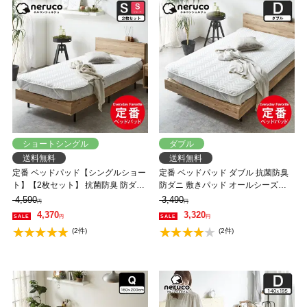
ショートシングル
ダブル
送料無料
送料無料
定番 ベッドパッド【シングルショー
定番 ベッドパッド ダブル 抗菌防臭
ト】【2枚セット】 抗菌防臭 防ダニ
防ダニ 敷きパッド オールシーズン
敷きパッド ショートサイズ オール
洗えるキナリ エクリュ
4,590
3,490
円
円
シーズン 洗えるキナリ エクリュ
4,370
3,320
円
円
(2件)
(2件)