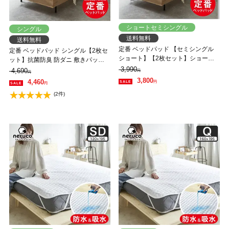
ショートセミシングル
シングル
送料無料
送料無料
定番 ベッドパッド 【セミシングル
定番 ベッドパッド シングル【2枚セ
ショート】【2枚セット】ショート
ット】抗菌防臭 防ダニ 敷きパッド
サイズ 抗菌防臭 防ダニ 敷きパッド
3,990
オールシーズン 洗えるキナリ エク
4,690
円
円
オールシーズン 洗えるキナリ エク
リュュ
3,800
4,460
円
円
リュ
(2件)