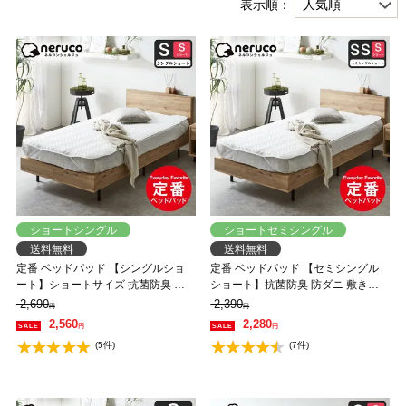
表示順：
ショートシングル
ショートセミシングル
送料無料
送料無料
定番 ベッドパッド 【シングルショ
定番 ベッドパッド 【セミシングル
ート】ショートサイズ 抗菌防臭 防
ショート】抗菌防臭 防ダニ 敷きパ
ダニ 敷きパッド オールシーズン 洗
ッド ショートサイズ オールシーズ
2,690
2,390
円
円
えるキナリ エクリュ
ン 洗えるキナリ エクリュ
2,560
2,280
円
円
(5件)
(7件)