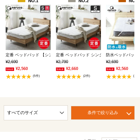
NO.1
NO.2
NO.3
定番 ベッドパッド 【シングルショート】ショー…
定番 ベッドパッド シングル 抗菌防臭 防ダニ
防水ベッドパッド
¥2,690
¥2,790
¥2,690
¥2,560
¥2,660
¥2,560
(5件)
(2件)
(2件
条件で絞り込み