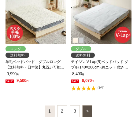
ロング
ダブル
送料無料
送料無料
羊毛ベッドパッド ダブルロング
テイジン V-Lap(R)ベッドパッド ダ
【送料無料・日本製】丸洗い可能！
ブル(140×200cm) 綿ニット 敷きパ
ウール100％使用の消臭ウールベッ
ッド 軽量 オールシーズン対応 体圧
9,990
8,490
円
円
ドパッド・ダブルロング
分散 オーバーレイ 日本製
9,500
8,070
円
円
(4件)
1
2
3
>