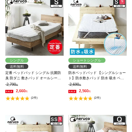
シングル
ショートシングル
送料無料
送料無料
定番 ベッドパッド シングル 抗菌防
防水ベッドパッド 【シングルショー
臭 防ダニ 敷きパッド オールシーズ
ト】防水敷きパッド 防水 吸水 ベッ
ン 洗えるキナリ エクリュ
ドパッド 敷きパッド 洗える おねし
2,790
2,690
円
円
ょパッド 介護 ペット 防水シーツ 赤
2,660
2,560
円
円
ちゃん ベビー 防水パット 汚れ防止
(2件)
(2件)
快適 オールシーズン シンプル