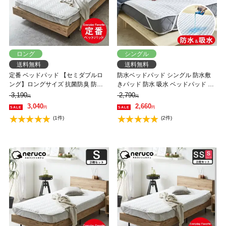
ロング
シングル
送料無料
送料無料
定番 ベッドパッド 【セミダブルロ
防水ベッドパッド シングル 防水敷
ング】ロングサイズ 抗菌防臭 防ダ
きパッド 防水 吸水 ベッドパッド 敷
ニ 敷きパッド オールシーズン 洗え
きパッド 洗える おねしょパッド 介
3,190
2,790
円
円
るキナリ エクリュ
護 ペット 防水シーツ 赤ちゃん ベビ
3,040
2,660
円
円
ー 防水パット 汚れ防止 快適 オール
(1件)
(2件)
シーズン シンプル