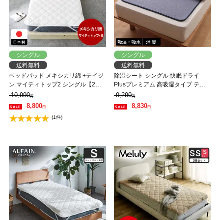
シングル
シングル
送料無料
送料無料
ベッドパッド メキシカリ綿 +テイジ
除湿シート シングル 快眠ドライ
ン マイティトップ2 シングル【2枚
Plusプレミアム 高吸湿タイプ テイ
セット】 日本製 抗菌 防臭 防ダニ 四
ジン ベルオアシス増量
10,990
9,290
円
円
隅ゴムバンド付 国産 ホワイト 敷き
8,800
8,830
円
円
パッド
(1件)