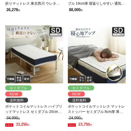
折りマットレス 東京西川 ウレタン
ブル 19cm厚 寝返りしやすい 通気性
フォーム 洗えるカバー 抗菌防臭加
良い 防ダニ 抗菌 防臭 高密度連続ス
26,278
88,000
円
円
工 三つ折り敷布団 ファインセル
プリングマットレス HS-EC190
セミダブル
セミダブル
NEW
NEW
送料無料
送料無料
ポケットコイルマットレス ハイブリ
ポケットコイルマットレス マットレ
ッドマットレス セミダブル 20cm厚
ストッパー セミダブル 8cm厚 薄型
スクエア 高品質ウレタン 3ゾーン エ
洗えるカバー ウレタン 体圧分散 竹
34,990
24,990
円
円
ッジハード ホワイト
繊維 消臭 抗菌 やわらか ホワイト
33,250
23,750
円
円