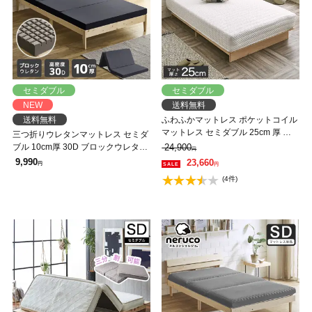
セミダブル
セミダブル
NEW
送料無料
送料無料
ふわふかマットレス ポケットコイル
マットレス セミダブル 25cm 厚 立
三つ折りウレタンマットレス セミダ
体ニットカバー層 ソフトな寝心地
ブル 10cm厚 30D ブロックウレタン
24,900
円
ポケットコイルマットレス
マットレス かため 高反発 折りたた
9,990
23,660
円
円
みマットレス 洗えるカバー 10cm 高
(4件)
密度タイプ