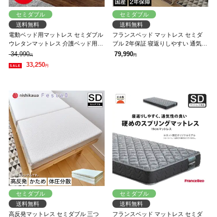
セミダブル
セミダブル
送料無料
送料無料
電動ベッド用マットレス セミダブル
フランスベッド マットレス セミダ
ウレタンマットレス 介護ベッド用マ
ブル 2年保証 寝返りしやすい 通気性
ットレス かため 7ゾーン ゾーニング
良い 防ダニ 抗菌 防臭 ツインサポー
34,990
79,990
円
円
マットレス ウォッシャブル
ト
33,250
円
セミダブル
セミダブル
送料無料
送料無料
高反発マットレス セミダブル 三つ
フランスベッド マットレス セミダ