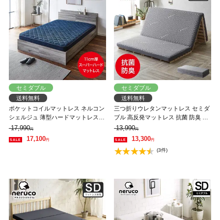
セミダブル
セミダブル
送料無料
送料無料
ポケットコイルマットレス ネルコン
三つ折りウレタンマットレス セミダ
シェルジュ 薄型ハードマットレス
ブル 高反発マットレス 抗菌 防臭 抗
11cm厚 ベッドマットレス 体圧分散
菌防臭 洗える カバー 8cm メッシュ
17,990
13,990
円
円
セミダブル 硬め
おすすめ
17,100
13,300
円
円
(3件)