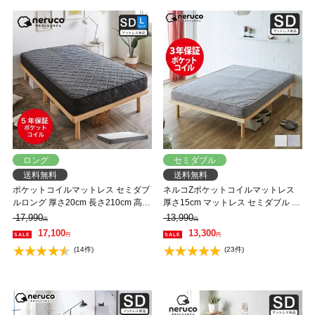
ロング
セミダブル
送料無料
送料無料
ポケットコイルマットレス セミダブ
ネルコZポケットコイルマットレス
ルロング 厚さ20cm 長さ210cm 高密
厚さ15cm マットレス セミダブル ス
度 バリュー ベッドコンシェルジュ
プリングマットレス 硬め ハードタ
17,990
13,990
円
円
マットレス 抗菌防臭 防ダニ
イプ ポケットコイルマット グレー
17,100
13,300
円
円
アイボリー ベッドマットレス
(14件)
(23件)