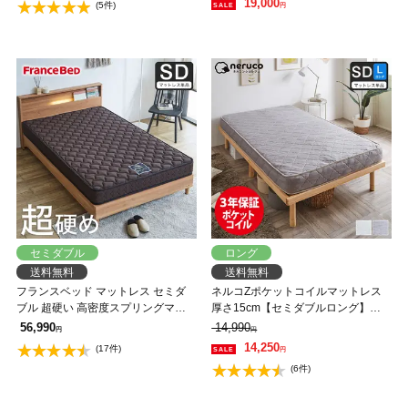
19,000
(5件)
円
ル マット 帝人マイティトップ 抗菌
防臭
セミダブル
ロング
送料無料
送料無料
フランスベッド マットレス セミダ
ネルコZポケットコイルマットレス
ブル 超硬い 高密度スプリングマッ
厚さ15cm【セミダブルロング】
トレス マルチラススーパースプリン
120×210×15cm スプリングマットレ
56,990
14,990
円
円
グ 2年保証 IFM-002 日本製【M有料
ス 硬め ハードタイプ ポケットコイ
14,250
(17件)
円
引取】 【大型家具配送】
ルマット グレー アイボリー
(6件)