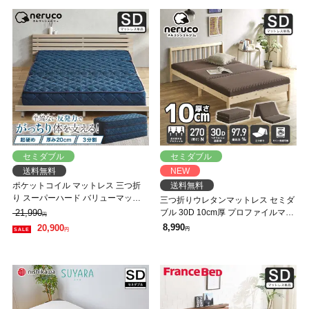
セミダブル
セミダブル
送料無料
NEW
ポケットコイル マットレス 三つ折
送料無料
り スーパーハード バリューマット
三つ折りウレタンマットレス セミダ
レス 厚み20cm セミダブル かなり硬
21,990
ブル 30D 10cm厚 プロファイルマッ
円
め ハードマットレス
トレス 折りたたみマットレス 洗え
8,990
20,900
円
円
る メッシュカバー 高密度タイプ