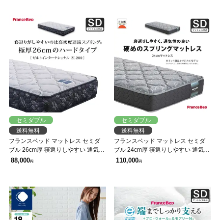
セミダブル
セミダブル
送料無料
送料無料
フランスベッド マットレス セミダ
フランスベッド マットレス セミダ
ブル 26cm厚 寝返りしやすい 通気性
ブル 24cm厚 寝返りしやすい 通気性
良い 防ダニ 抗菌 防臭 高密度連続ス
良い 防ダニ 抗菌 防臭 高密度連続ス
88,000
110,000
円
円
プリングマットレス ZI-200
プリングマットレス HS-EC240