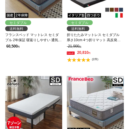
セミダブル
セミダブル
送料無料
送料無料
フランスベッド マットレス セミダ
折りたたみマットレス セミダブル
ブル 2年保証 寝返りしやすい 通気性
厚さ10cm 4つ折りマット 高反発マ
良い 防ダニ 抗菌 防臭 ツインサポー
ットレス ソファーベッド イタリア
60,500
21,900
円
円
ト
製 軽量 硬め VA'LORE バローレ
20,810
円
(2件)