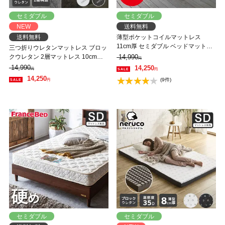
セミダブル
セミダブル
NEW
送料無料
送料無料
薄型ポケットコイルマットレス
11cm厚 セミダブル ベッドマットレ
三つ折りウレタンマットレス ブロッ
ス スプリングマットレス 体圧分散
クウレタン 2層マットレス 10cm厚
14,990
円
安心清潔 neruco ポケットコイルマ
セミダブル 35D 高密度 かため 高反
14,990
14,250
円
円
ットレス
発 折りたたみマットレス 洗えるカ
14,250
(9件)
円
バー
セミダブル
セミダブル