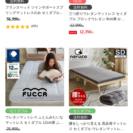
送料無料
NEW
フランスベッド ツインサポートスプ
送料無料
リングマットレスのみ セミダブル
三つ折りウレタンマットレス セミダ
XA-241 2年保証 日本製 高密度スプ
56,990
ブル ブロックウレタン 8cm厚 かた
円
リングマットレス【M有料引取】
め 高反発 折りたたみマットレス 高
12,990
(9件)
円
密度35D 洗えるカバー 通気性
12,350
円
セミダブル
セミダブル
ウレタンマットレス ふとんみたいな
送料無料
マットレス セミダブル 12cm厚 ふと
腰をしっかり支える 高反発マットレ
ん屋さんのマットレス 高反発マット
25,800
ス セミダブル ウレタンマットレス
円