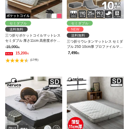
セミダブル
セミダブル
送料無料
NEW
三つ折りポケットコイルマットレス
送料無料
セミダブル 厚さ11cm 高密度ポケッ
三つ折りウレタンマットレス セミダ
トコイル ソファになるマットレス
15,990
ブル 25D 10cm厚 プロファイルマッ
円
分割可能 折りたたみマットレス
トレス 折りたたみマットレス 洗え
7,490
15,200
円
円
る メッシュカバー スタンダードタ
(17件)
イプ