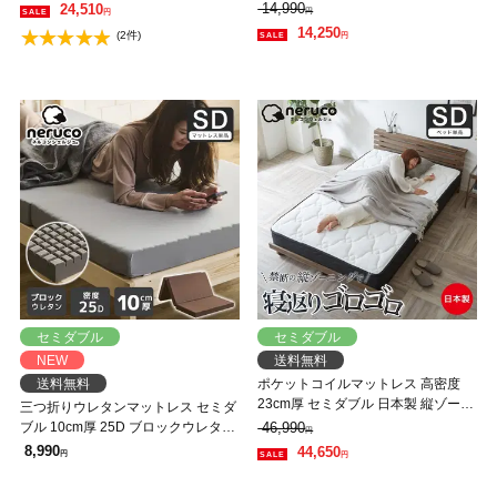
レス 敷ふとん グレー
体圧分散 敷布団 抗菌 防臭 洗える カ
14,990
24,510
円
円
バー 8cm厚 通気性 3ゾーン ネルコ
14,250
(2件)
円
ンシェルジュ
セミダブル
セミダブル
NEW
送料無料
送料無料
ポケットコイルマットレス 高密度
23cm厚 セミダブル 日本製 縦ゾーニ
三つ折りウレタンマットレス セミダ
ング 横寝がしやすいマットレス 硬
ブル 10cm厚 25D ブロックウレタン
46,990
円
め 国産 寝横 ニット生地
マットレス かため 折りたたみマッ
8,990
44,650
円
円
トレス 洗えるカバー スタンダード
タイプ