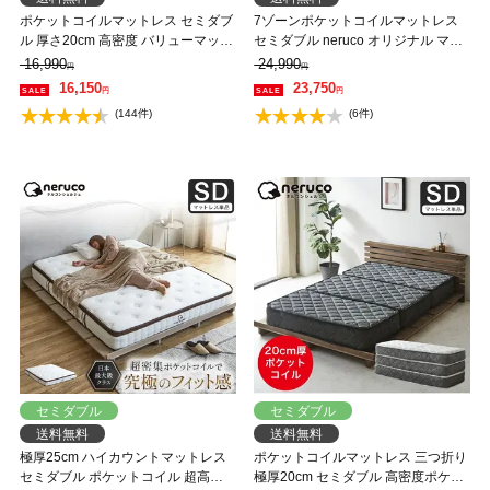
ポケットコイルマットレス セミダブ
7ゾーンポケットコイルマットレス
ル 厚さ20cm 高密度 バリューマット
セミダブル neruco オリジナル マッ
レス ネルコンシェルジュ マットレ
トレス ベットマット ポケットコイ
16,990
24,990
円
円
ス 抗菌防臭 防ダニ
ル マット 抗菌防臭 両面仕様
16,150
23,750
円
円
(144件)
(6件)
セミダブル
セミダブル
送料無料
送料無料
極厚25cm ハイカウントマットレス
ポケットコイルマットレス 三つ折り
セミダブル ポケットコイル 超高密
極厚20cm セミダブル 高密度ポケッ