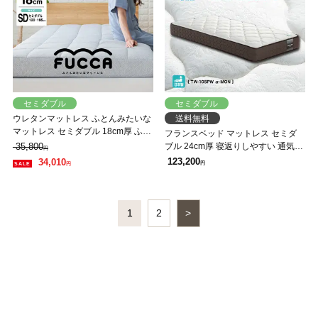
セミダブル
セミダブル
ウレタンマットレス ふとんみたいな
送料無料
マットレス セミダブル 18cm厚 ふと
フランスベッド マットレス セミダ
ん屋さんのマットレス 高反発マット
35,800
ブル 24cm厚 寝返りしやすい 通気性
円
レス 敷ふとん グレー
良い 防ダニ 抗菌 防臭 高密度連続ス
123,200
34,010
円
円
プリングマットレス
1
2
>