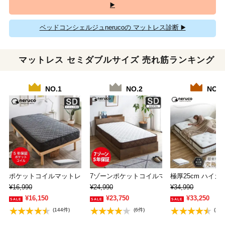
▶️
ベッドコンシェルジュnerucoの マットレス診断 ▶️
マットレス セミダブルサイズ 売れ筋ランキング
NO.1
NO.2
NO.3
ポケットコイルマットレス セミダブル 厚さ20…
7ゾーンポケットコイルマットレス セミダブル
極厚25cm ハイ
¥16,990
¥24,990
¥34,990
¥16,150
¥23,750
¥33,250
(144件)
(6件)
(2件