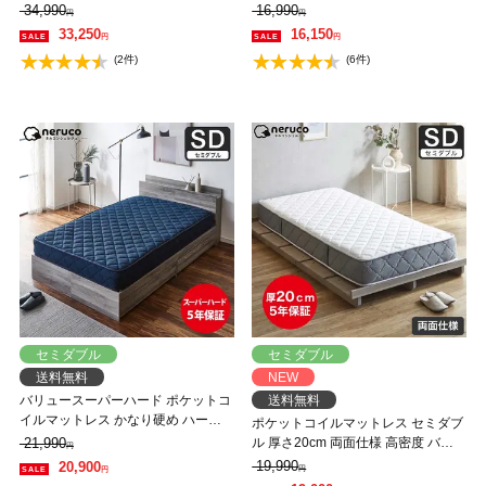
度 3ゾーン 高反発 硬め 抗菌 防ダニ
トコイル 抗菌防臭 防ダニ 帝人マイ
34,990
16,990
円
円
防臭 消臭 ハイカウント コイル数
ティトップ2 圧縮ロール ソファにな
33,250
16,150
円
円
2109個 マットレス
るマットレス
(2件)
(6件)
セミダブル
セミダブル
送料無料
NEW
バリュースーパーハード ポケットコ
送料無料
イルマットレス かなり硬め ハード
ポケットコイルマットレス セミダブ
マットレス セミダブル 3Dメッシュ
21,990
ル 厚さ20cm 両面仕様 高密度 バリ
円
neruco オリジナルマットレス マッ
ューマットレス ネルコンシェルジュ
19,990
20,900
円
円
トレス ベットマット ポケットコイ
マットレス 抗菌防臭 防ダニ