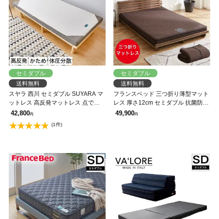
セミダブル
セミダブル
送料無料
送料無料
スヤラ 西川 セミダブル SUYARA マ
フランスベッド 三つ折り薄型マット
ットレス 高反発マットレス 点で支
レス 厚さ12cm セミダブル 抗菌防臭
える 敷布団 敷き布団 東京西川 ウレ
防ダニ 圧縮ロール やや硬め 硬め 日
42,800
49,900
円
円
タンフォーム 洗えるカバー
本製 R-one 薄型マットレス
(1件)