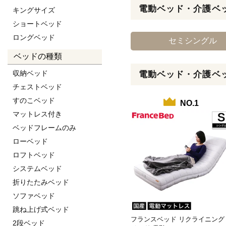
電動ベッド・介護ベ
キングサイズ
ショートベッド
ロングベッド
セミシングル
ベッドの種類
収納ベッド
電動ベッド・介護ベ
チェストベッド
すのこベッド
NO.1
マットレス付き
ベッドフレームのみ
ローベッド
ロフトベッド
システムベッド
折りたたみベッド
ソファベッド
跳ね上げ式ベッド
フランスベッド リクライニング
2段ベッド