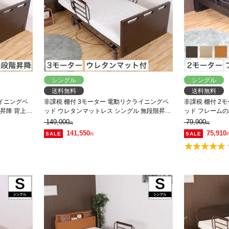
シングル
シングル
送料無料
送料無料
ライニングベ
非課税 棚付 3モーター 電動リクライニングベ
非課税 棚付 2
 背上げ
ッド ウレタンマットレス シングル 無段階昇降
ッド フレームの
背上げ 脚上げ 高さ調整
LED照明 コン
149,000
79,900
円
円
141,550
75,910
円