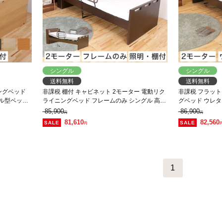
シングル
シングル
送料無料
送料無料
ングベッド
非課税 棚付 キャビネット 2モーター 電動リク
非課税 フラット
ネル型ベッド
ライニングベッド フレームのみ シングル 高さ
グベッド ウレタ
作
4段階調整 LED照明 コンセント付
型ベッド フラ
85,900
86,900
円
円
81,610
82,560
円
1