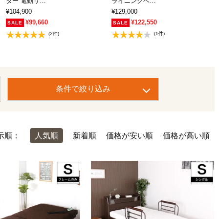
ター 電動リ…
ライニングベ…
¥104,900
¥129,000
¥99,660
¥122,550
(2件)
(1件)
条件で絞り込み
示順：
人気順
新着順
価格が安い順
価格が高い順