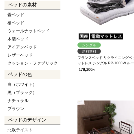
ベッドの素材
畳ベッド
檜ベッド
ウォールナットベッド
木製ベッド
シングル
アイアンベッド
送料無料
レザーベッド
フランスベッド リクライニングベ
クッション・ファブリック
ットレス シングル RP-1000W 
2モーター 無段階調整 リモコン操
179,300
円
ベッドの色
白（ホワイト）
黒（ブラック）
ナチュラル
ブラウン
ベッドのデザイン
北欧テイスト