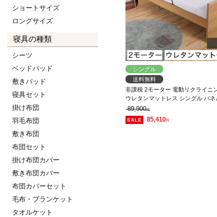
ショートサイズ
ロングサイズ
寝具の種類
シーツ
ベッドパッド
シングル
送料無料
敷きパッド
非課税 2モーター 電動リクライニ
寝具セット
ウレタンマットレス シングル パ
フラット 背上げと脚上げが同時動
掛け布団
89,900
円
85,410
羽毛布団
円
敷き布団
布団セット
掛け布団カバー
敷き布団カバー
布団カバーセット
毛布・ブランケット
タオルケット