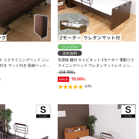
シングル
送料無料
ド リクライニングベッド シン
非課税 棚付 キャビネット 2モーター 電動リク
付き マット付き 収納ベッド
ライニングベッド ウレタンマットレス シング
シングルベッド ブラウン
ル 高さ4段階調整 LED照明 コンセント付
104,900
円
99,660
円
円
(2件)