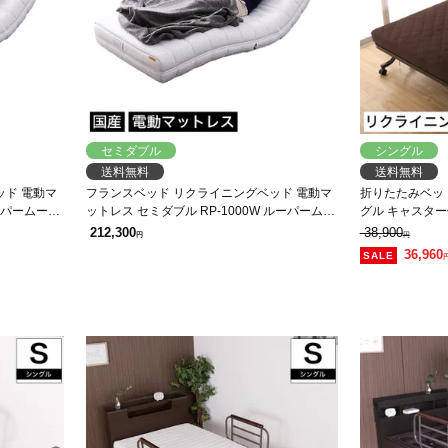
セミダブル
シングル
送料無料
送料無料
ッド 電動マ
フランスベッド リクライニングベッド 電動マ
折りたたみベッ
ルーパームーブ
ットレス セミダブル RP-1000W ルーパームー
グル キャスター
作
ブ 2モーター 無段階調整 リモコン操作
SMOT-350 
212,300
38,900
円
円
36,960