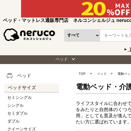
ベッド・マットレス通販専門店 ネルコンシェルジュ neruc
ベッド
TOP
ベッド
電動ベッ
ベッド
電動ベッド・介
ベッドサイズ
セミシングル
ライフスタイルに合わせ
シングル
をみたりと自然体のくつ
セミダブル
用」としても普及が進ん
ダブル
たい方に選ばれています
クイーンサイズ