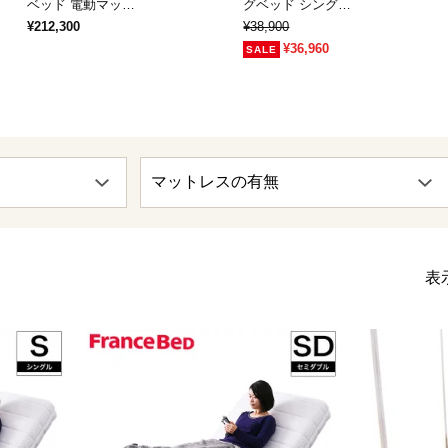
ベッド 電動マッ…
グベッド シング…
¥212,300
¥38,900
¥36,960
表