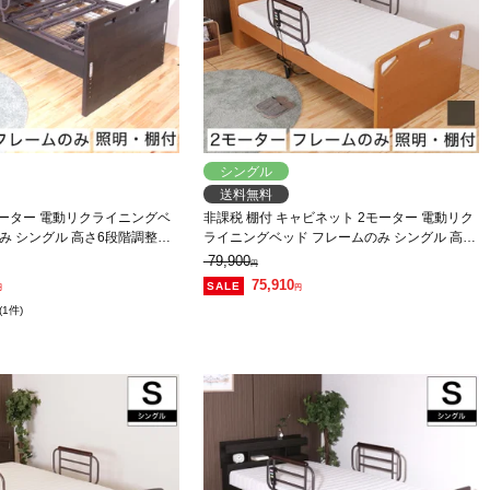
シングル
送料無料
モーター 電動リクライニングベ
非課税 棚付 キャビネット 2モーター 電動リク
み シングル 高さ6段階調整
ライニングベッド フレームのみ シングル 高さ
セント付
4段階調整 照明 コンセント付
79,900
円
75,910
円
円
(1件)