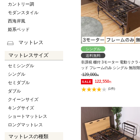
カントリー調
モダンスタイル
西海岸風
姫系ベッド
マットレス
シングル
マットレスサイズ
送料無料
非課税 棚付 3モーター 電動リク
セミシングル
ッド フレームのみ シングル 無段階昇降
脚上げ 高さ調整
シングル
129,000
円
122,550
セミダブル
円
(1件)
ダブル
クイーンサイズ
キングサイズ
ショートマットレス
ロングマットレス
マットレスの種類