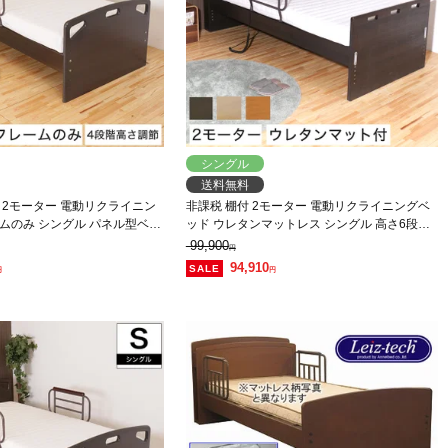
シングル
送料無料
 2モーター 電動リクライニン
非課税 棚付 2モーター 電動リクライニングベ
ムのみ シングル パネル型ベッ
ッド ウレタンマットレス シングル 高さ6段階
背上げと脚上げが同時動作
調整 LED照明 コンセント付
99,900
円
94,910
円
円