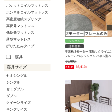
ポケットコイルマットレス
ボンネルコイルマットレス
高密度連続スプリング
高反発マットレス
低反発マットレス
薄型マットレス
シングル
折りたたみタイプ
送料無料
非課税 2モーター 電動リクライニ
フレームのみ シングル パネル型ベ
寝具
ト 背上げと脚上げが同時動作
69,900
円
寝具サイズ
66,410
円
セミシングル
シングル
セミダブル
ダブル
クイーンサイズ
キングサイズ