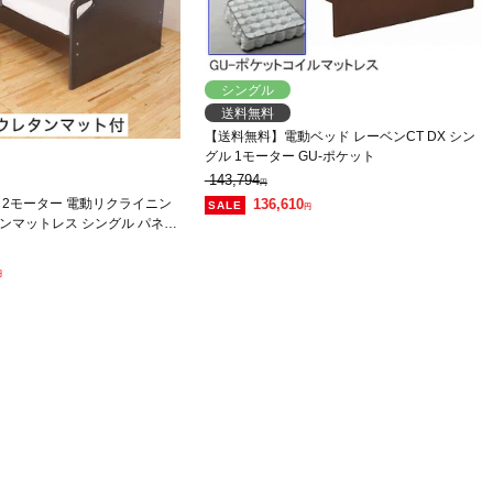
シングル
送料無料
【送料無料】電動ベッド レーベンCT DX シン
グル 1モーター GU-ポケット
143,794
円
 2モーター 電動リクライニン
136,610
円
ンマットレス シングル パネル
ット 背上げと脚上げが同時動作
円