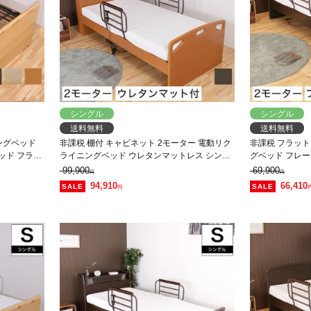
シングル
シングル
送料無料
送料無料
ングベッド
非課税 棚付 キャビネット 2モーター 電動リク
非課税 フラット
ッド フラッ
ライニングベッド ウレタンマットレス シング
グベッド フレー
ル 高さ4段階調整 照明 コンセント付
ド フラット 
99,900
69,900
円
円
94,910
66,410
円