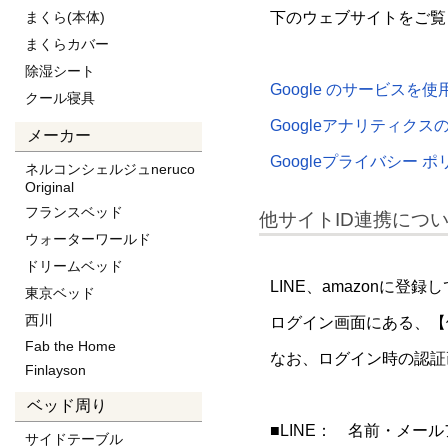
まくら(本体)
下のウェブサイトをご覧
まくらカバー
除湿シート
Google のサービスを
クール寝具
Googleアナリティクス
メーカー
Googleプライバシー ポ
ネルコンシェルジュneruco
Original
フランスベッド
他サイトID連携につ
ウォーターワールド
ドリームベッド
LINE、amazonに
東京ベッド
西川
ログイン画面にある、【
Fab the Home
なお、ログイン時の認証
Finlayson
ベッド周り
■LINE： 名前・メー
サイドテーブル