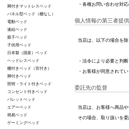
・各種お問い合わせ対応
脚付きマットレスベッド
パネル型ベッド（棚なし）
個人情報の第三者提
電動ベッド
連結ベッド
親子ベッド
当店は、以下の場合を除
子供用ベッド
日本製（国産）ベッド
ヘッドレスベッド
・法令により必要と判断
棚付きベッド（宮付き）
・お客様が同意されてい
脚付きベッド
照明・ライト付きベッド
委託先の監督
コンセント付きベッド
パレットベッド
当店は、お客様へ商品や
エアーベッド
簡易ベッド
その場合、取り扱いを委
ゲーミングベッド