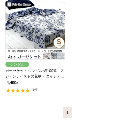
シングル
ガーゼケット シングル 綿100% ア
ジアンテイストの花柄・ エイジア
(Asia) Fab the Home
4,400
円
(2件)
1