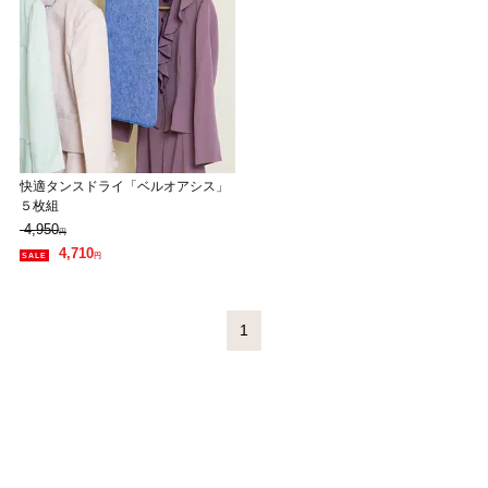
快適タンスドライ「ベルオアシス」
５枚組
4,950
円
4,710
円
1