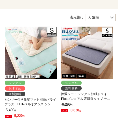
表示順：
シングル
シングル
おすすめ
送料無料
送料無料
除湿シート シングル 快眠ドライ
Plusプレミアム 高吸湿タイプ テイ
センサー付き吸湿マット 快眠ドライ
ジン ベルオアシス増量
プラス TEIJINベルオアシス シング
9,290
円
ル 吸湿シート 吸水マット 湿気 結露
5,490
8,830
円
円
防ダニ
5,220
円