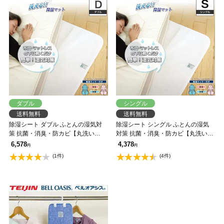
ダブル
シングル
送料無料
送料無料
除湿シート ダブル ふとんの湿気対
除湿シート シングル ふとんの湿気
策 抗菌・消臭・防カビ【丸洗い
対策 抗菌・消臭・防カビ【丸洗い
OK】センサー付き除湿マット 国産
OK】センサー付き除湿マット 国産
6,578
4,378
円
円
(1件)
(4件)