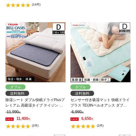
(14件)
ダブル
ダブル
送料無料
送料無料
除湿シート ダブル快眠ドライPlusプ
センサー付き吸湿マット 快眠ドライ
レミアム 高吸湿タイプ テイジン ベ
プラス TEIJINベルオアシス ダブル
ルオアシス増量 センサー付 吸湿マ
吸湿シート 吸水マット 湿気 結露 防
11,990
6,990
円
円
ット
ダニ
11,400
6,650
円
円
(2件)
(2件)