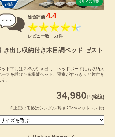
6サイズ展開
4.4
総合評価
レビュー数 63件
引き出し収納付き木目調ベッド ゼスト
ベッド下には２杯の引き出し、ヘッドボードにも収納ス
ペースを設けた多機能ベッド。寝室がすっきりと片付き
ます。
34,980
円(税込)
※上記の価格はシングル(厚さ20cmマットレス付)
＼ Pick up Review ／