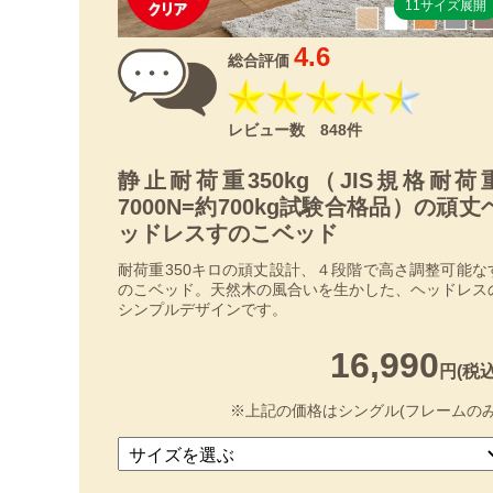
11サイズ展開
4.6
総合評価
レビュー数 848件
静止耐荷重350kg（JIS規格耐荷
7000N=約700kg試験合格品）の頑丈
ッドレスすのこベッド
耐荷重350キロの頑丈設計、４段階で高さ調整可能な
のこベッド。天然木の風合いを生かした、ヘッドレス
シンプルデザインです。
16,990
円(税込
※上記の価格はシングル(フレームのみ