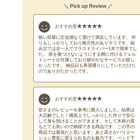
＼ Pick up Review ／
★★★★★
おすすめ度
狭い部屋に圧迫感なく置けて満足しています。 作
りもしっかりしており耐久性がありそうです。組
み立ては女一人でプラスドライバー1本で簡単でし
た。 床を傷つけないようにする脚に付けるフェル
トシートが付属しており細やかなサービスが嬉し
かったです。 納品日も希望通りにしていただけた
のでありがたかったです。
★★★★★
おすすめ度
皆さまのレビューを参考に購入しました、結果は
大正解でした！構造上でしっかりした作りで安心
して身を預けることができます、そして木材の質
もとても良いので納得できる商品です、この手の
商品では最強だと思います、あと高さがバリエー
ション豊富に変えられるのも魅力です、ベッド下