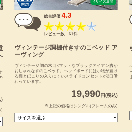
4サイズ展開
4.3
総合評価
レビュー数 61件
ヴィンテージ調棚付きすのこベッド ア
重
ーヴィング
ヘ
ヴィンテージ調の木目×マットなブラックアイアン脚が
おしゃれなすのこベッド。ヘッドボードには小物が置け
す
る棚とほこりの入りにくいスライドコンセントが2口備
の
わっています。
19,990
円(税込)
)
※上記の価格はシングル(フレームのみ)
)