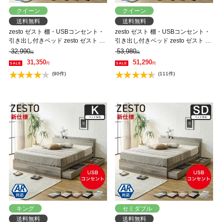
クイーン
クイーン
送料無料
送料無料
zesto ゼスト 棚・USBコンセント・
zesto ゼスト 棚・USBコンセント・
引き出し付きベッド zesto ゼスト ク
引き出し付きベッド zesto ゼスト ク
イーン USBポート コンセント クィ
イーン+高密度バリューポケットコ
32,990
53,980
円
円
ーン すのこベッド 木製ベッド
イルマットレス付き クィーン
31,350
51,290
円
円
【AR】【z有料組立】
【AR】【z有料組立】
(90件)
(111件)
キング
セミダブル
送料無料
送料無料