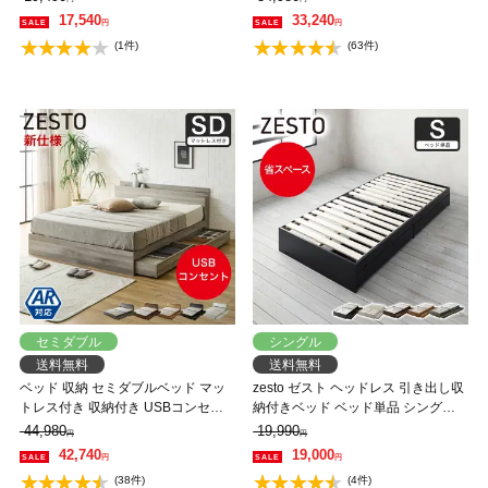
USBポート付き セミシングル すの
リューポケットコイルマットレス付
17,540
33,240
円
円
こベッド 引き出し付きベッド 木製
き すのこベッド 引き出し付きベッ
(1件)
(63件)
ベッド【AR】【z有料組立】
ド zesto 木製ベッド【AR】【z有料
組立】
セミダブル
シングル
送料無料
送料無料
ベッド 収納 セミダブルベッド マッ
zesto ゼスト ヘッドレス 引き出し収
トレス付き 収納付き USBコンセン
納付きベッド ベッド単品 シングル 2
ト付き zesto ゼスト セミダブル 高密
杯引出し付き すのこ床板 木製 【z有
44,980
19,990
円
円
度バリューポケットコイルマットレ
料組立】 すのこベッド
42,740
19,000
円
円
ス付き すのこベッド 引き出し付き
(38件)
(4件)
ベッド zesto 木製ベッド【AR】【z