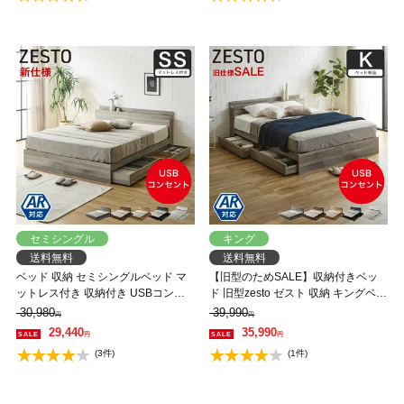
有料組立】
セミシングル
キング
送料無料
送料無料
ベッド 収納 セミシングルベッド マ
【旧型のためSALE】収納付きベッ
ットレス付き 収納付き USBコンセ
ド 旧型zesto ゼスト 収納 キングベッ
ント付き zesto ゼスト セミシングル
ド フレームのみ 収納付き USBポー
30,980
39,990
円
円
高密度バリューポケットコイルマッ
ト付き キング すのこベッド 引き出
29,440
35,990
円
円
トレス付き すのこベッド 引き出し
し付きベッド 木製ベッド【AR】【z
(3件)
(1件)
付きベッド zesto 木製ベッド【AR】
有料組立】
【z有料組立】