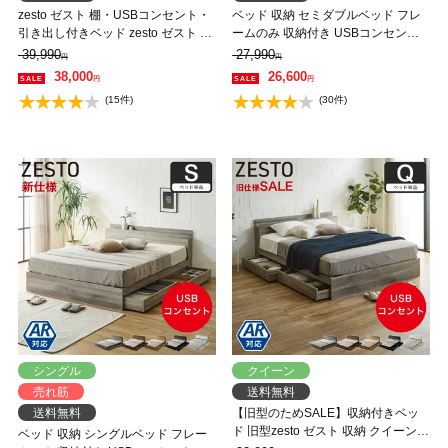
zesto ゼスト 棚・USBコンセント・
ベッド 収納 セミダブルベッド フレ
引き出し付きベッド zesto ゼスト キ
ームのみ 収納付き USBコンセント
ング USBポート コンセント キング
付き zesto ゼスト セミダブル すのこ
39,990
27,990
円
円
すのこベッド 木製ベッド【AR】【z
ベッド 引き出し付きベッド zesto 木
38,000
26,600
円
円
有料組立】
製ベッド【AR】【z有料組立】
(15件)
(30件)
シングル
クイーン
売れ筋
送料無料
送料無料
【旧型のためSALE】収納付きベッ
ド 旧型zesto ゼスト 収納 クイーンベ
ベッド 収納 シングルベッド フレー