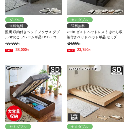
ダブル
セミダブル
送料無料
送料無料
照明 収納付きベッド ノクサス ダブ
zesto ゼスト ヘッドレス 引き出し収
ル すのこ フレーム単品 USB・コン
納付きベッド ベッド単品 セミダブ
セント フレーム 照明 照明付き 【大
ル 2杯引出し付き すのこ床板 木製
39,990
24,990
円
円
型家具配送】
【z有料組立】 すのこベッド
38,000
23,750
円
円
セミダブル
セミダブル