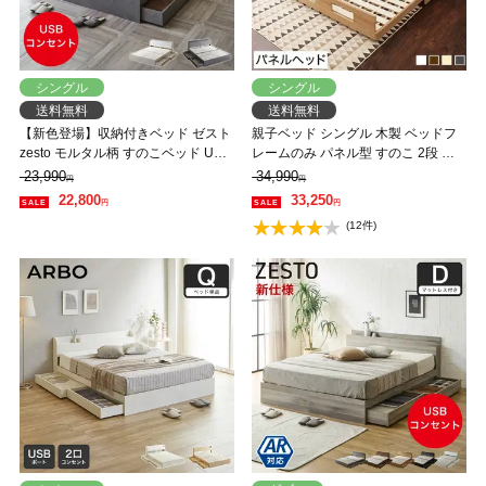
シングル
シングル
送料無料
送料無料
【新色登場】収納付きベッド ゼスト
親子ベッド シングル 木製 ベッドフ
zesto モルタル柄 すのこベッド USB
レームのみ パネル型 すのこ 2段 キ
コンセント【z有料組立】 引き出し
ャスター 収納 親子ベッド 木製 ツイ
23,990
34,990
円
円
収納付きベッド シングル フレーム
ンベッド 【大型家具配送】
22,800
33,250
円
円
単品
(12件)