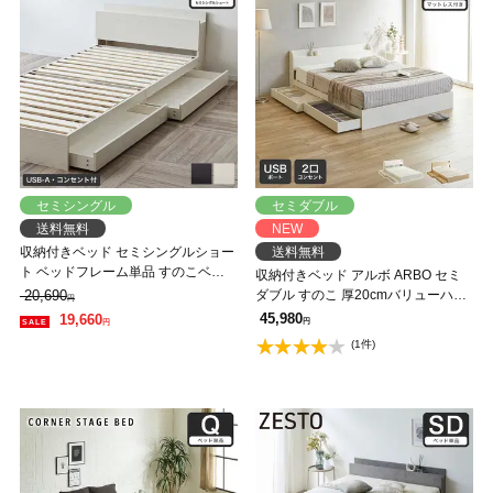
セミシングル
セミダブル
送料無料
NEW
収納付きベッド セミシングルショー
送料無料
ト ベッドフレーム単品 すのこベッ
収納付きベッド アルボ ARBO セミ
ド 収納ベッド 棚 USB コンセント
20,690
ダブル すのこ 厚20cmバリューハー
円
【z有料組立】
ドポケットコイルマットレス付
45,980
19,660
円
円
USB・コンセント フレーム 引き出
(1件)
し付 マットレス付