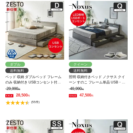
ダブル
クイーン
送料無料
送料無料
ベッド 収納 ダブルベッド フレーム
照明 収納付きベッド ノクサス クイ
のみ 収納付き USBコンセント付き
ーン すのこ フレーム単品 USB・コ
zesto ゼスト ダブル すのこベッド 引
ンセント フレーム 照明 照明付き
29,990
49,990
円
円
き出し付きベッド zesto 木製ベッド
【大型家具配送】
28,500
47,500
円
円
【AR】【z有料組立】
(55件)