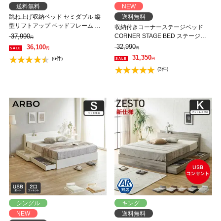
送料無料
NEW
跳ね上げ収納ベッド セミダブル 縦
送料無料
型リフトアップ ベッドフレーム 深
収納付きコーナーステージベッド
さ30cmガス圧式収納ベッド ウッド
37,990
CORNER STAGE BED ステージベ
円
スプリング 棚付き コンセント付き
ッド 隠せる収納 フタ付き収納 ロー
32,990
36,100
円
円
【大型家具配送】
ベッド すのこベッド コーナーベッ
31,350
(6件)
円
ド デイベッド 床面高24cm ベッド単
(3件)
品 セミダブル【大型家具配送】
シングル
キング
NEW
送料無料