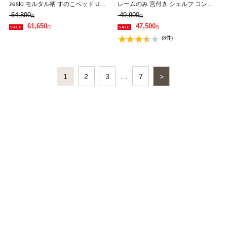
zesto モルタル柄 すのこベッド USB
レームのみ 宮付き シェルフ コンセ
コンセント【z有料組立】 引き出し
ント USBポート すのこ 2段 キャス
64,890
49,990
円
円
収納付きベッド クイーン 20cm厚 ス
ター 収納 親子ベッド 【大型家具配
61,650
47,500
円
円
ーパーハード
送】
(8件)
1
2
3
…
7
>