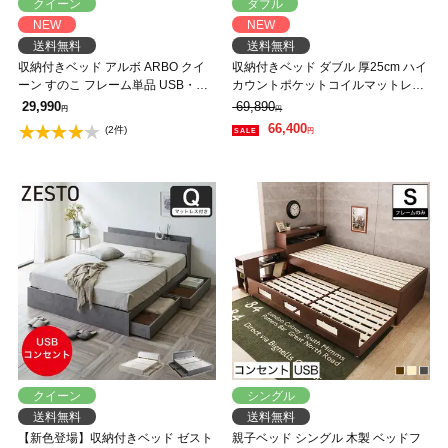
クイーン
ダブル
NEW
NEW
送料無料
送料無料
収納付きベッド アルボ ARBO クイ
収納付きベッド ダブル 厚25cm ハイ
ーン すのこ フレーム単品 USB・コ
カウントポケットコイルマットレス
ンセント フレーム 引き出し付
付 すのこベッド 収納ベッド 棚 USB
29,990
69,890
円
円
コンセント【z有料組立】
66,400
(2件)
円
クイーン
シングル
送料無料
送料無料
【新色登場】収納付きベッド ゼスト
親子ベッド シングル 木製 ベッドフ