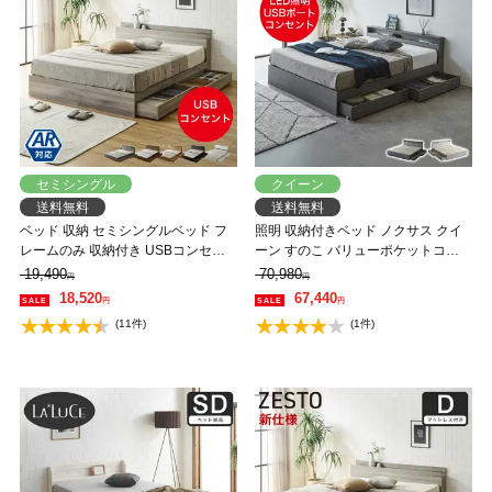
セミシングル
クイーン
送料無料
送料無料
ベッド 収納 セミシングルベッド フ
照明 収納付きベッド ノクサス クイ
レームのみ 収納付き USBコンセン
ーン すのこ バリューポケットコイ
ト付き zesto ゼスト セミシングル す
ルマットレス付き USB・コンセント
19,490
70,980
円
円
のこベッド 引き出し付きベッド
フレーム 照明 照明付き マットレス
18,520
67,440
円
円
zesto 木製ベッド【AR】【z有料組
付き 【大型家具配送】
(11件)
(1件)
立】