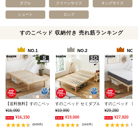
ダブル
クイーンサイズ
キングサイズ
ショート
ロング
すのこベッド 収納付き 売れ筋ランキング
NO.1
NO.2
NO.3
【送料無料】すのこベッド シングル 木製ベッド…
すのこベッド セミダブル 木製ベッド フレー
すのこベッド 【シ
¥16,990
¥19,990
¥29,280
¥16,150
¥19,000
¥27,820
(849件)
(344件)
(11