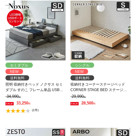
セミダブル
シングル
NEW
NEW
送料無料
送料無料
照明 収納付きベッド ノクサス セミ
収納付きコーナーステージベッド
ダブル すのこ フレーム単品 USB・
CORNER STAGE BED ステージベ
コンセント フレーム 照明 照明付き
ッド 隠せる収納 フタ付き収納 ロー
34,990
29,990
円
円
【大型家具配送】
ベッド すのこベッド コーナーベッ
33,250
28,500
円
円
ド デイベッド 床面高24cm ベッド単
(1件)
品 シングル【大型家具配送】