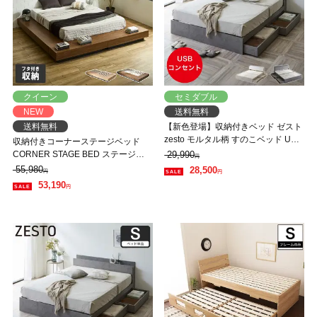
クイーン
セミダブル
NEW
送料無料
送料無料
【新色登場】収納付きベッド ゼスト
zesto モルタル柄 すのこベッド USB
収納付きコーナーステージベッド
コンセント【z有料組立】 引き出し
CORNER STAGE BED ステージベ
29,990
円
収納付きベッド セミダブル フレー
ッド 隠せる収納 フタ付き収納 ロー
55,980
28,500
円
円
ム単品
ベッド すのこベッド コーナーベッ
53,190
円
ド デイベッド 床面高24cm ベッド単
品 クイーン【大型家具配送】