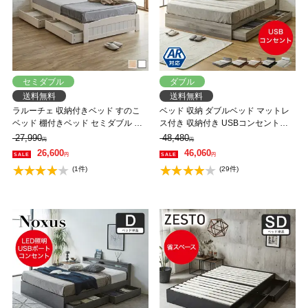
セミダブル
ダブル
送料無料
送料無料
ラルーチェ 収納付きベッド すのこ
ベッド 収納 ダブルベッド マットレ
ベッド 棚付きベッド セミダブル ベ
ス付き 収納付き USBコンセント付
ッドフレーム ベッド単品 木製 棚付
き zesto ゼスト ダブル 高密度バリュ
27,990
48,480
円
円
き 引き出し付き コンセント ベット
ーポケットコイルマットレス付き す
26,600
46,060
円
円
宮付きベッド ヘッド付き カントリ
のこベッド 引き出し付きベッド
(1件)
(29件)
ー調 ナチュラル ホワイト 1人暮らし
zesto 木製ベッド【AR】【z有料組
おすすめ
立】