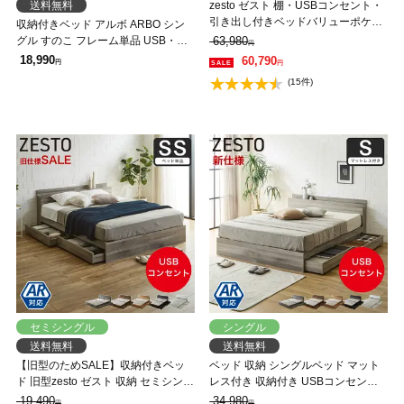
送料無料
zesto ゼスト 棚・USBコンセント・
引き出し付きベッドバリューポケッ
収納付きベッド アルボ ARBO シン
トコイルマットレス付 キング USB
グル すのこ フレーム単品 USB・コ
63,980
円
ポート コンセント キング【AR】【z
ンセント フレーム 引き出し付
18,990
60,790
円
円
有料組立】
(15件)
セミシングル
シングル
送料無料
送料無料
【旧型のためSALE】収納付きベッ
ベッド 収納 シングルベッド マット
ド 旧型zesto ゼスト 収納 セミシング
レス付き 収納付き USBコンセント
ルベッド フレームのみ 収納付き
付き zesto ゼスト シングル 高密度バ
19,490
34,980
円
円