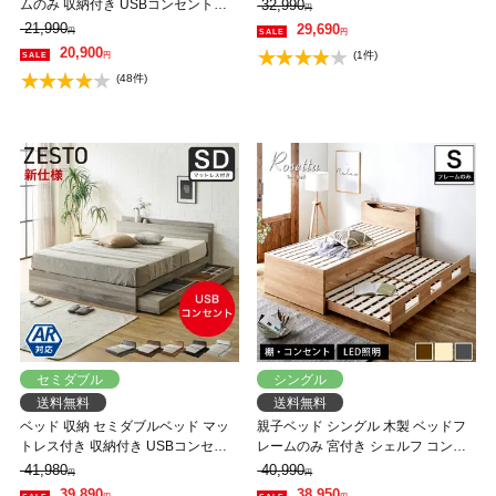
ッド フレームのみ 収納付き USBポ
ムのみ 収納付き USBコンセント付
32,990
円
ート付き クイーン すのこベッド 引
き zesto ゼスト シングル すのこベッ
21,990
29,690
円
円
き出し付きベッド 木製ベッド
ド 引き出し付きベッド zesto 木製ベ
20,900
(1件)
円
【AR】【z有料組立】
ッド【AR】【z有料組立】
(48件)
セミダブル
シングル
送料無料
送料無料
ベッド 収納 セミダブルベッド マッ
親子ベッド シングル 木製 ベッドフ
トレス付き 収納付き USBコンセン
レームのみ 宮付き シェルフ コンセ
ト付き zesto ゼスト セミダブル ネル
ント 照明 すのこ 2段 キャスター 収
41,980
40,990
円
円
コZマットレス付き すのこベッド 引
納 親子ベッド 【大型家具配送】
39,890
38,950