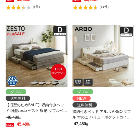
円
円
き出し付きベッド zesto 木製ベッド
(5件)
(41件)
【AR】【z有料組立】
ダブル
ダブル
送料無料
NEW
【旧型のためSALE】収納付きベッ
送料無料
ド 旧型zesto ゼスト 収納 ダブルベッ
収納付きベッド アルボ ARBO ダブ
ド 高密度バリューポケットコイルマ
48,480
ル すのこ バリューポケットコイル
円
ットレス付き 収納付き USBポート
マットレス付 USB・コンセント フ
47,480
45,480
円
円
付き ダブル すのこベッド 引き出し
レーム 引き出し付 マットレス付
付きベッド 木製ベッド【AR】【z有
料組立】