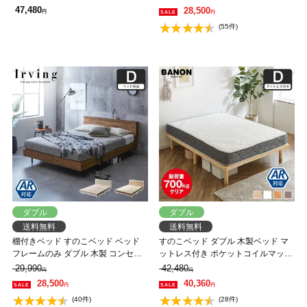
き出し付きベッド zesto 木製ベッド
マットレス付 USB・コンセント フ
47,480
28,500
円
円
【AR】【z有料組立】
レーム 引き出し付 マットレス付
(55件)
ダブル
ダブル
送料無料
送料無料
棚付きベッド すのこベッド ベッド
すのこベッド ダブル 木製ベッド マ
フレームのみ ダブル 木製 コンセン
ットレス付き ポケットコイルマット
ト ベッド おしゃれ 宮付きベッド 脚
レス ふつう 組立簡単 ヘッドレス 一
29,990
42,480
円
円
付きベッド アーヴィング 【大型家
人暮らし 北欧 低ホルムアルデヒド
28,500
40,360
円
円
具配送】
バノン【AR】 【大型家具配送】
(40件)
(28件)