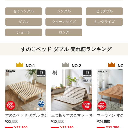
セミシングル
シングル
セミダブル
ダブル
クイーンサイズ
キングサイズ
ショート
ロング
すのこベッド ダブル 売れ筋ランキング
NO.1
NO.2
NO.3
すのこベッド ダブル 木製ベッド フレームのみ…
三つ折りすのこマット すのこベッド ダブル 
マーヴィン すのこ
¥23,990
¥12,990
¥24,990
¥22,800
¥12,350
¥23,750