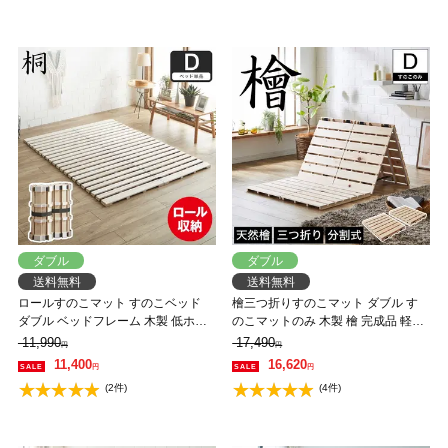
ダブル
ダブル
送料無料
送料無料
ロールすのこマット すのこベッド
檜三つ折りすのこマット ダブル す
ダブル ベッドフレーム 木製 低ホル
のこマットのみ 木製 檜 完成品 軽量
ムアルデヒド 軽量 軽い コンパクト
二分割可能 布団が干せる コンパク
11,990
17,490
円
円
すのこマット 桐
ト
11,400
16,620
円
円
(2件)
(4件)