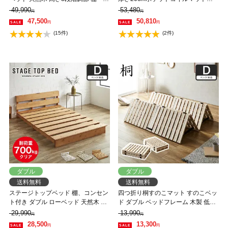
ンセント付き ナチュラル ホワイト
スセット 木製 耐荷重350kg 組立簡
49,990
53,480
円
円
ブラウン 北欧調 【フレームのみ】
単 棚付き コンセント 高さ4段階
47,500
50,810
円
円
【大型家具配送】
【大型家具配送】
(15件)
(2件)
ダブル
ダブル
送料無料
送料無料
ステージトップベッド 棚、コンセン
四つ折り桐すのこマット すのこベッ
ト付き ダブル ローベッド 天然木 北
ド ダブル ベッドフレーム 木製 低ホ
欧パイン材 フロアベッド すのこベ
ルムアルデヒド 軽量 軽い コンパク
29,990
13,990
円
円
ッド 省スペース ステージベッド
ト すのこマット 桐
28,500
13,300
円
円