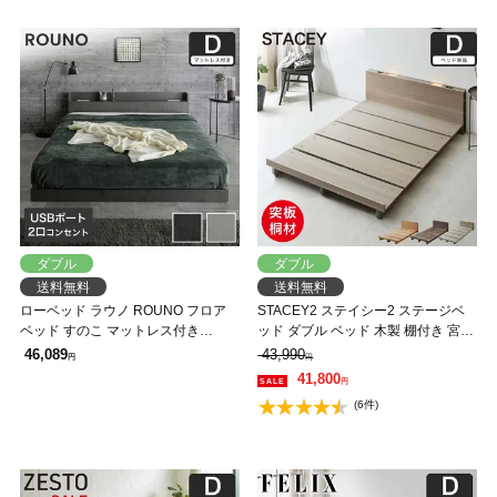
ダブル
ダブル
送料無料
送料無料
ローベッド ラウノ ROUNO フロア
STACEY2 ステイシー2 ステージベ
ベッド すのこ マットレス付き
ッド ダブル ベッド 木製 棚付き 宮付
USB・コンセント フレーム ローベ
き コンセント付き 照明付き ダーク
46,089
43,990
円
円
ット 棚 付き ダブル 厚さ20cmマッ
ブラウン ナチュラル 【大型家具配
41,800
円
ト(ホワイト)
送】
(6件)