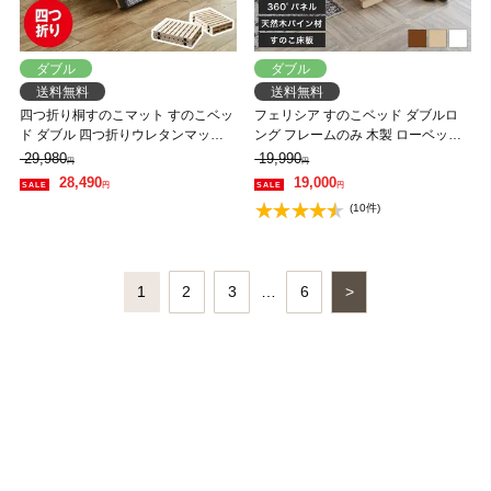
ダブル
ダブル
送料無料
送料無料
四つ折り桐すのこマット すのこベッ
フェリシア すのこベッド ダブルロ
ド ダブル 四つ折りウレタンマット
ング フレームのみ 木製 ローベッド
レス付き 木製 低ホルムアルデヒド
天然木 ロング パイン材 |ナチュラル
29,980
19,990
円
円
軽量 軽い コンパクト すのこマット
ホワイト ブラウン 棚
28,490
19,000
円
円
桐
(10件)
1
2
3
…
6
>