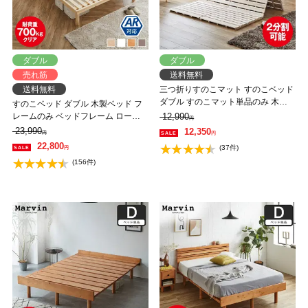
ダブル
ダブル
売れ筋
送料無料
送料無料
三つ折りすのこマット すのこベッド
ダブル すのこマット単品のみ 木製
すのこベッド ダブル 木製ベッド フ
桐 二分割可能 完成品 低ホルムアル
レームのみ ベッドフレーム ローベ
12,990
円
デヒド 布団が干せる
ッド 高さ調整 組立簡単 ヘッドレス
23,990
12,350
円
円
一人暮らし 北欧 低ホルムアルデヒ
22,800
(37件)
円
ド バノン【AR】 【大型家具配送】
(156件)