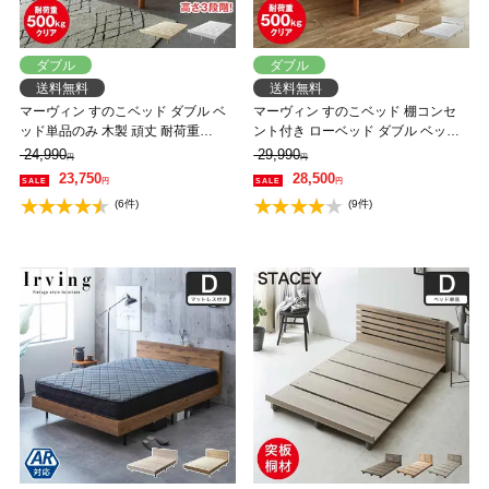
ダブル
ダブル
送料無料
送料無料
マーヴィン すのこベッド ダブル ベ
マーヴィン すのこベッド 棚コンセ
ッド単品のみ 木製 頑丈 耐荷重
ント付き ローベッド ダブル ベッド
500kg ヘッドレス 高さ3段階
フレーム 木製 頑丈 耐荷重500kgク
24,990
29,990
円
円
リア 高さ3段階 低ホルムアルデヒド
23,750
28,500
円
円
【大型家具配送】
(6件)
(9件)