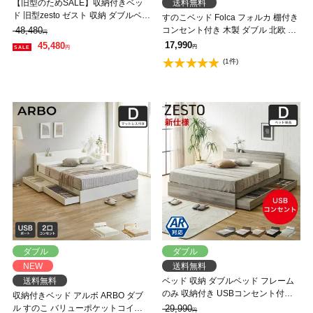
【旧型のためSALE】収納付きベッ
送料無料
ド 旧型zesto ゼスト 収納 ダブルベッ
すのこベッド Folca フォルカ 棚付き
ド 高密度バリューポケットコイルマ
48,480
コンセント付き 木製 ダブル 北欧 モ
円
ットレス付き 収納付き USBポート
ダン モルタル調
17,990
45,480
円
円
付き ダブル すのこベッド 引き出し
(1件)
付きベッド 木製ベッド【AR】【z有
料組立】
ダブル
ダブル
NEW
送料無料
送料無料
ベッド 収納 ダブルベッド フレーム
のみ 収納付き USBコンセント付き
収納付きベッド アルボ ARBO ダブ
zesto ゼスト ダブル すのこベッド 引
ル すのこ バリューポケットコイル
29,990
円