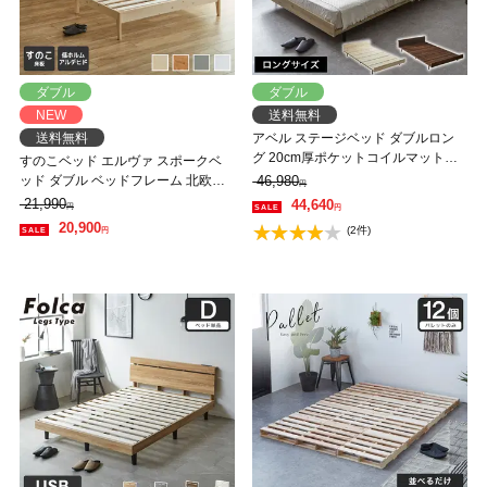
ダブル
ダブル
NEW
送料無料
送料無料
アベル ステージベッド ダブルロン
グ 20cm厚ポケットコイルマット付
すのこベッド エルヴァ スポークベ
棚コンセント付き すのこベッド 脚
ッド ダブル ベッドフレーム 北欧パ
46,980
円
付きベッド フロアベッド クッショ
イン材 木製 低ホル 格子デザイン
21,990
44,640
円
円
ン無し 【大型家具配送】
20,900
(2件)
円