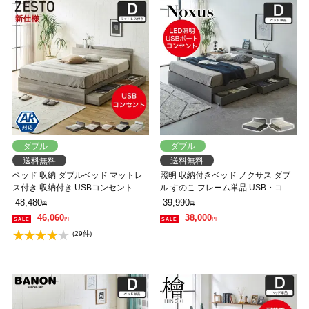
ダブル
ダブル
送料無料
送料無料
ベッド 収納 ダブルベッド マットレ
照明 収納付きベッド ノクサス ダブ
ス付き 収納付き USBコンセント付
ル すのこ フレーム単品 USB・コン
き zesto ゼスト ダブル 高密度バリュ
セント フレーム 照明 照明付き 【大
48,480
39,990
円
円
ーポケットコイルマットレス付き す
型家具配送】
46,060
38,000
円
円
のこベッド 引き出し付きベッド
(29件)
zesto 木製ベッド【AR】【z有料組
立】