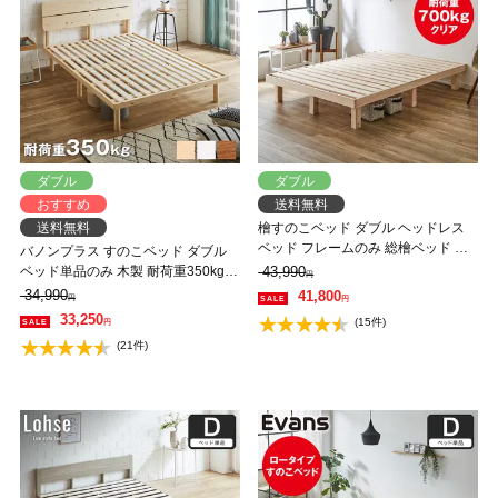
ダブル
ダブル
おすすめ
送料無料
送料無料
檜すのこベッド ダブル ヘッドレス
ベッド フレームのみ 総檜ベッド 床
バノンプラス すのこベッド ダブル
面高さ4段階調節 耐荷重700kgクリ
ベッド単品のみ 木製 耐荷重350kg
43,990
円
ア ダブル 調湿 すのこ ひのき 和風
組立簡単 棚付き コンセント 高さ4段
34,990
41,800
円
円
シンプル
階 【大型家具配送】
33,250
(15件)
円
(21件)