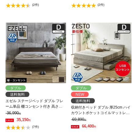
【大型家具配送】
(2件)
(2件)
ダブル
ダブル
送料無料
NEW
エゼル ステージベッド ダブル フレ
送料無料
ーム単品 棚コンセント付き 高さ２
収納付きベッド ダブル 厚25cm ハイ
段階調整 すのこベッド ステージベ
36,990
カウントポケットコイルマットレス
円
ッド 脚付きベッド フロアベッド
付 すのこベッド 収納ベッド 棚 USB
69,890
35,150
円
円
【大型家具配送】
コンセント【z有料組立】
66,400
(7件)
円