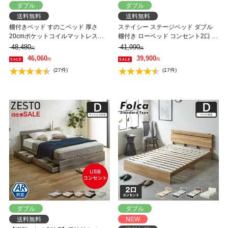
ダブル
ダブル
送料無料
送料無料
棚付きベッド すのこベッド 厚さ
ステイシー ステージベッド ダブル
20cmポケットコイルマットレスセ
棚付き ローベッド コンセント2口 タ
ット ダブル 木製 コンセント ベッド
モ 桐 天然木 フロアベッド スマホス
48,480
41,990
円
円
おしゃれ すのこベッド 【大型家具
タンド付き ダブルベッド 省スペー
46,060
39,900
円
円
配送】
ス コンパクト 北欧風【フレームの
(27件)
(17件)
み】 【大型家具配送】
ダブル
ダブル
送料無料
NEW