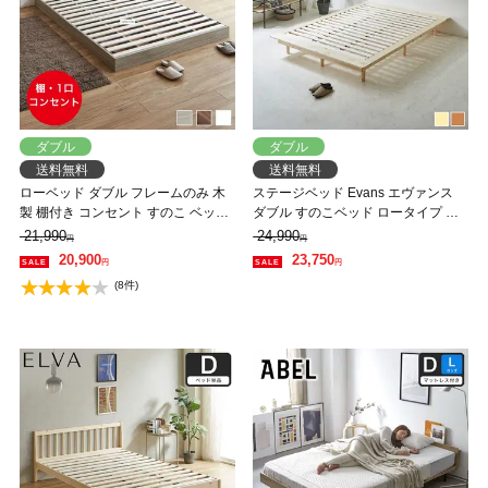
ダブル
ダブル
送料無料
送料無料
ローベッド ダブル フレームのみ 木
ステージベッド Evans エヴァンス
製 棚付き コンセント すのこ ベッド
ダブル すのこベッド ロータイプ ヘ
フロアベッド ダブル ベッドフレー
ッドレス 木製ベッド ベッドフレー
21,990
24,990
円
円
ム 木製
ム ダブルベッド ベッド単品 ナチュ
20,900
23,750
円
円
ラル ブラウン 【大型家具配送】
(8件)