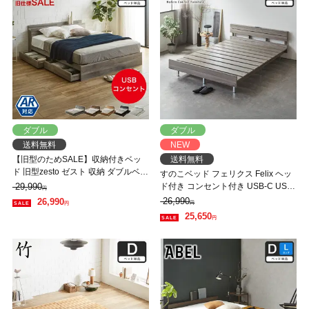
ダブル
ダブル
送料無料
NEW
【旧型のためSALE】収納付きベッ
送料無料
ド 旧型zesto ゼスト 収納 ダブルベッ
すのこベッド フェリクス Felix ヘッ
ド フレームのみ 収納付き USBポー
29,990
ド付き コンセント付き USB-C USB-
円
ト付き ダブル すのこベッド 引き出
A 木製 シンプル モダン 組み立て簡
26,990
26,990
円
円
し付きベッド 木製ベッド【AR】【z
単 ダブル ベッド単品
25,650
円
有料組立】