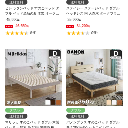
送料無料
送料無料
ビレ ラタンベッド すのこベッド ダ
ステイシー ステージベッド ダブル
ブル ベッド単品のみ 木製 オーク材
ヘッドレス 桐 天然木 ダークブラウ
【大型家具配送】
ン ナチュラル ローベッド フロアベ
48,990
35,990
円
円
ッド ダブルベッド シンプル コンパ
46,550
34,200
円
円
クト 省スペース 北欧風【フレーム
(3件)
(5件)
のみ】 【大型家具配送】
ダブル
ダブル
送料無料
送料無料
マリッカ すのこベッド ダブル 木製
バノンプラス すのこベッド ダブル
ベッド 天然木 高さ3段階調節 棚・コ
厚さ20cmポケットコイルマットレ