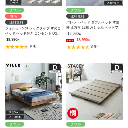
ダブル
ダブル
NEW
送料無料
送料無料
パレットベッド ダブルベッド 木製
杉 正方形 12枚 おしゃれ ベッドフレ
フォルカ Folca レッグタイプ すのこ
ーム ダブルサイズ ローベッド すの
ベッド ヘッド付き コンセント USB
19,980
円
こベッド DIY 男前 西海岸
コンセント 充電 ダブル 木製 北欧 モ
18,990
18,990
円
円
ダン モルタル調
(2件)
(3件)
ダブル
ダブル