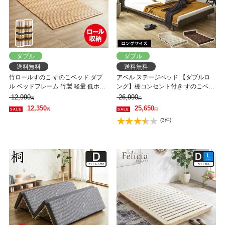
ダブル
ダブル
送料無料
送料無料
竹ロールすのこ すのこベッド ダブ
アベル ステージベッド 【ダブルロ
ル ベッドフレーム 竹製 軽量 低ホル
ング】棚コンセント付き すのこベッ
ムアルデヒド 軽い コンパクト すの
ド 脚付きベッド フロアベッド ロー
12,990
26,990
円
円
こマット 竹 折りたたみベッド
ベッド ロングサイズベッド クッシ
12,350
25,650
円
円
ョン無し 【大型家具配送】
(3件)