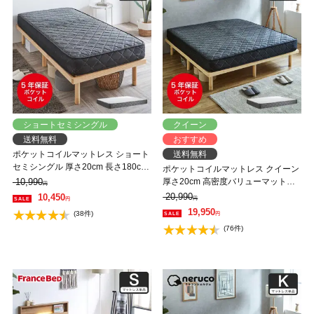
ショートセミシングル
クイーン
送料無料
おすすめ
ポケットコイルマットレス ショート
送料無料
セミシングル 厚さ20cm 長さ180cm
ポケットコイルマットレス クイーン
高密度 バリュー ネルコンシェルジ
10,990
厚さ20cm 高密度バリューマットレ
円
ュ マットレス 抗菌防臭 防ダニ
ス クィーン ネルコンシェルジュ マ
20,990
10,450
円
円
ットレス 抗菌防臭 防ダニ
19,950
(38件)
円
(76件)