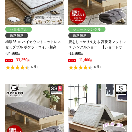
セミダブル
ショートシングル
送料無料
送料無料
極厚25cm ハイカウントマットレス
腰をしっかり支える 高反発マットレ
セミダブル ポケットコイル 超高密
ス シングルショート【ショートサイ
度 3ゾーン 高反発 硬め 抗菌 防ダニ
ズ】ウレタンマットレス 体圧分散
34,990
11,990
円
円
防臭 消臭 ハイカウント コイル数
敷布団 抗菌 防臭 8cm厚 通気性 3ゾ
33,250
11,400
円
円
2109個 マットレス
ーン
(2件)
(9件)