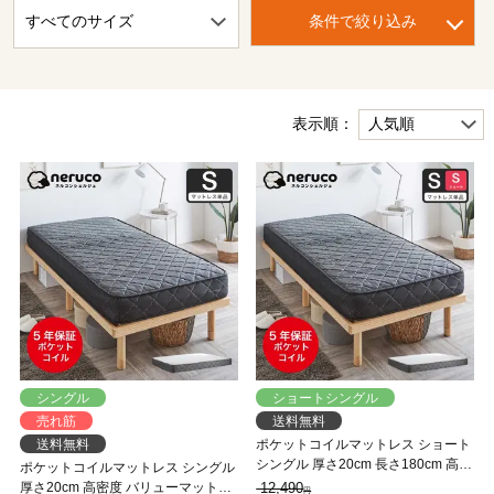
条件で絞り込み
表示順：
シングル
ショートシングル
売れ筋
送料無料
送料無料
ポケットコイルマットレス ショート
シングル 厚さ20cm 長さ180cm 高密
ポケットコイルマットレス シングル
度 バリュー ネルコンシェルジュ マ
厚さ20cm 高密度 バリューマットレ
12,490
円