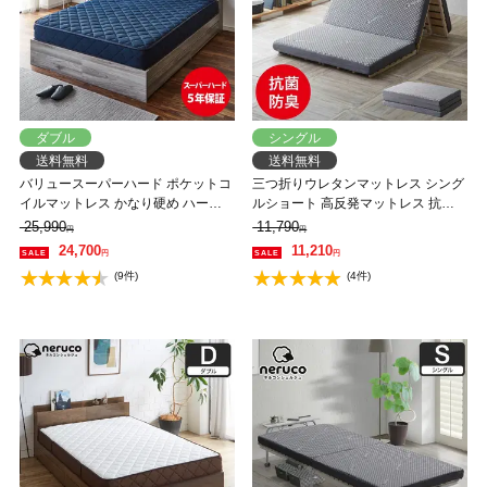
ダブル
シングル
送料無料
送料無料
バリュースーパーハード ポケットコ
三つ折りウレタンマットレス シング
イルマットレス かなり硬め ハード
ルショート 高反発マットレス 抗菌
マットレス ダブル 3Dメッシュ
防臭 抗菌防臭 洗える カバー 8cm メ
25,990
11,790
円
円
neruco オリジナルマットレス マッ
ッシュ おすすめ
24,700
11,210
円
円
トレス ベットマット ポケットコイ
(9件)
(4件)
ル マット 帝人マイティトップ 抗菌
防臭