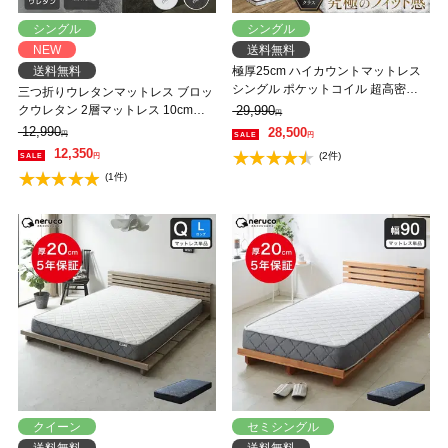
シングル
シングル
NEW
送料無料
送料無料
極厚25cm ハイカウントマットレス
シングル ポケットコイル 超高密度 3
三つ折りウレタンマットレス ブロッ
ゾーン 高反発 硬め 抗菌 防ダニ 防臭
クウレタン 2層マットレス 10cm厚
29,990
円
消臭 ハイカウント コイル数1710個
シングル 35D 高密度 かため 高反発
12,990
28,500
円
円
マットレス
折りたたみマットレス 洗えるカバー
12,350
(2件)
円
(1件)
クイーン
セミシングル