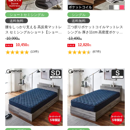
ショートセミシングル
シングル
送料無料
送料無料
腰をしっかり支える 高反発マットレ
三つ折りポケットコイルマットレス
ス セミシングルショート【ショート
シングル 厚さ11cm 高密度ポケット
サイズ】ウレタンマットレス 体圧分
コイル ソファになるマットレス 分
10,990
13,490
円
円
散 敷布団 抗菌 防臭 8cm厚 通気性 3
割可能 折りたたみマットレス
10,450
12,820
円
円
ゾーン
(13件)
(67件)