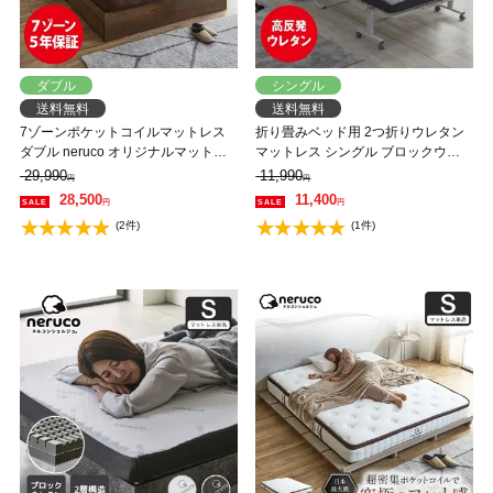
ダブル
シングル
送料無料
送料無料
7ゾーンポケットコイルマットレス
折り畳みベッド用 2つ折りウレタン
ダブル neruco オリジナルマットレ
マットレス シングル ブロックウレ
ス マットレス ベットマット ポケッ
タン 高反発マットレス かため 8cm
29,990
11,990
円
円
トコイル マット 抗菌防臭 両面仕様
折りたたみマットレス 8cm厚
28,500
11,400
円
円
(2件)
(1件)