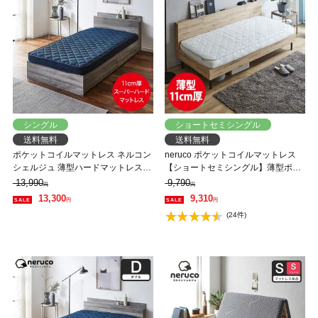
シングル
ショートセミシングル
送料無料
送料無料
ポケットコイルマットレス ネルコン
neruco ポケットコイルマットレス
シェルジュ 薄型ハードマットレス
【ショートセミシングル】薄型ポケ
11cm厚 ベッドマットレス 体圧分散
ットコイルマットレス 11cm厚 長さ
13,990
9,790
円
円
シングル 硬め
180cm スリムショートマットレス
13,300
9,310
円
円
ベッドマットレス スプリングマット
(24件)
レス