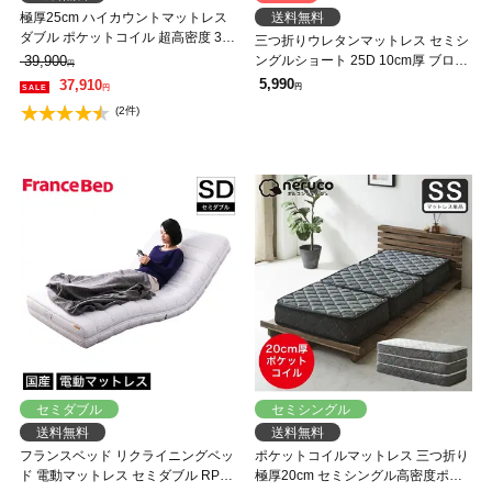
極厚25cm ハイカウントマットレス
送料無料
ダブル ポケットコイル 超高密度 3ゾ
三つ折りウレタンマットレス セミシ
ーン 高反発 硬め 抗菌 防ダニ 防臭
39,900
ングルショート 25D 10cm厚 ブロッ
円
消臭 ハイカウント コイル数2451個
クウレタンマットレス かため 折り
5,990
37,910
円
円
マットレス
たたみマットレス 洗えるカバー【シ
(2件)
ョートサイズ】 スタンダードタイプ
セミダブル
セミシングル
送料無料
送料無料
フランスベッド リクライニングベッ
ポケットコイルマットレス 三つ折り
ド 電動マットレス セミダブル RP-
極厚20cm セミシングル高密度ポケ