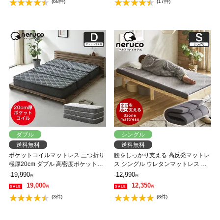
(68件)
(17件)
ダブル
シングル
送料無料
送料無料
ポケットコイルマットレス 三つ折り
腰をしっかり支える 高反発マットレ
極厚20cm ダブル 高密度ポケットコ
ス シングル ウレタンマットレス 体
イル 抗菌防臭 防ダニ 帝人マイティ
圧分散 敷布団 抗菌 防臭 洗える カバ
19,990
12,990
円
円
トップ2 圧縮ロール ソファになるマ
ー 8cm厚 通気性 3ゾーン ネルコン
19,000
12,350
円
円
ットレス
シェルジュ
(3件)
(8件)