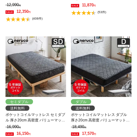
ットレス 抗菌防臭 防ダニ
ス ネルコンシェルジュ マットレス
12,990
11,870
円
円
抗菌防臭 防ダニ
12,350
(53件)
円
(408件)
セミダブル
ダブル
送料無料
送料無料
ポケットコイルマットレス セミダブ
ポケットコイルマットレス ダブル
ル 厚さ20cm 高密度 バリューマット
厚さ20cm 高密度 バリューマットレ
レス ネルコンシェルジュ マットレ
ス ネルコンシェルジュ マットレス
16,990
18,490
円
円
ス 抗菌防臭 防ダニ
抗菌防臭 防ダニ
16,150
17,570
円
円