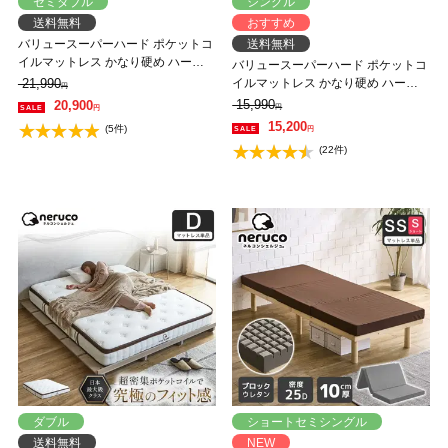
セミダブル
シングル
送料無料
おすすめ
バリュースーパーハード ポケットコ
送料無料
イルマットレス かなり硬め ハード
バリュースーパーハード ポケットコ
マットレス セミダブル 3Dメッシュ
21,990
イルマットレス かなり硬め ハード
円
neruco オリジナルマットレス マッ
マットレス シングル 3Dメッシュ
15,990
20,900
円
円
トレス ベットマット ポケットコイ
neruco オリジナルマットレス マッ
15,200
(5件)
円
ル マット 帝人マイティトップ 抗菌
トレス ベットマット ポケットコイ
(22件)
防臭
ル マット 帝人マイティトップ 抗菌
防臭
ダブル
ショートセミシングル
送料無料
NEW