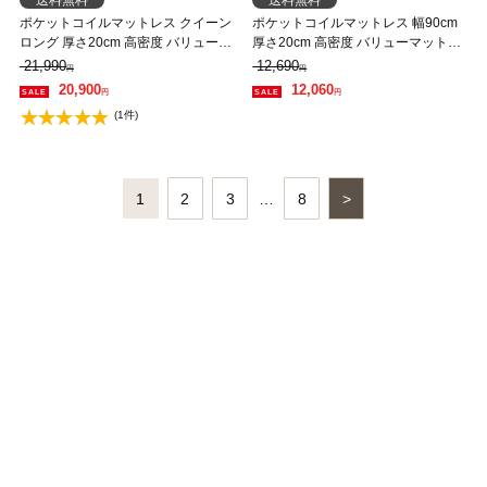
送料無料
送料無料
ポケットコイルマットレス クイーン
ポケットコイルマットレス 幅90cm
ロング 厚さ20cm 高密度 バリューマ
厚さ20cm 高密度 バリューマットレ
ットレス ネルコンシェルジュ マッ
ス ネルコンシェルジュ マットレス
21,990
12,690
円
円
トレス 抗菌防臭 防ダニ
抗菌防臭 防ダニ 圧縮梱包
20,900
12,060
円
円
(1件)
1
2
3
…
8
>