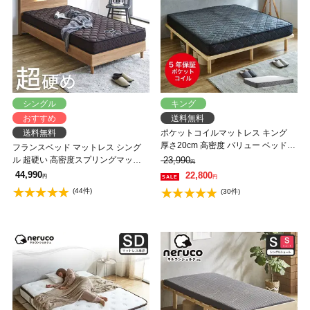
シングル
キング
おすすめ
送料無料
送料無料
ポケットコイルマットレス キング
厚さ20cm 高密度 バリュー ベッドコ
フランスベッド マットレス シング
ンシェルジュ マットレス 抗菌防臭
ル 超硬い 高密度スプリングマット
23,990
円
防ダニ
レス ツインサポートスプリング 2年
44,990
22,800
円
円
保証 IFM-002 日本製【M有料引取】
(44件)
(30件)