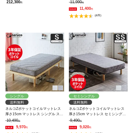
1000W ルーパームーブ 2モーター
ットコイル 抗菌防臭 防ダニ 帝人マ
212,300
11,990
円
円
無段階調整 リモコン操作
イティトップ2 圧縮ロール ソファに
11,400
円
なるマットレス
(4件)
シングル
セミシングル
送料無料
送料無料
ネルコZポケットコイルマットレス
ネルコZポケットコイルマットレス
厚さ15cm マットレス シングル スプ
厚さ15cm マットレス セミシングル
リングマットレス 硬め ハードタイ
スプリングマットレス 硬め ハード
10,490
9,490
円
円
プ ポケットコイルマット グレー ア
タイプ ポケットコイルマット グレ
9,970
9,020
円
円
イボリー ベッドマットレス
ー アイボリー