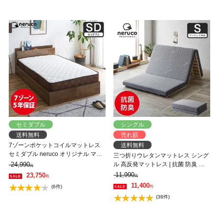
セミダブル
シングル
送料無料
売れ筋
7ゾーンポケットコイルマットレス
送料無料
セミダブル neruco オリジナル マッ
三つ折りウレタンマットレス シング
トレス ベットマット ポケットコイ
24,990
ル 高反発マットレス | 抗菌 防臭 抗
円
ル マット 抗菌防臭 両面仕様
菌防臭 洗える カバー 8cm メッシュ
11,990
23,750
円
円
おすすめ 高反発マットレス
11,400
(6件)
円
(38件)