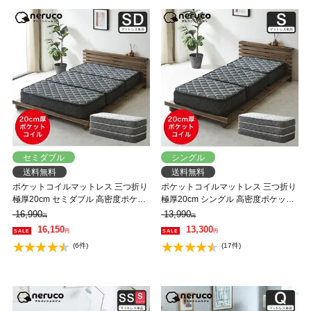
セミダブル
シングル
送料無料
送料無料
ポケットコイルマットレス 三つ折り
ポケットコイルマットレス 三つ折り
極厚20cm セミダブル 高密度ポケッ
極厚20cm シングル 高密度ポケット
トコイル 抗菌防臭 防ダニ 帝人マイ
コイル 抗菌防臭 防ダニ 帝人マイテ
16,990
13,990
円
円
ティトップ2 圧縮ロール ソファにな
ィトップ2 圧縮ロール ソファになる
16,150
13,300
円
円
るマットレス
マットレス
(6件)
(17件)