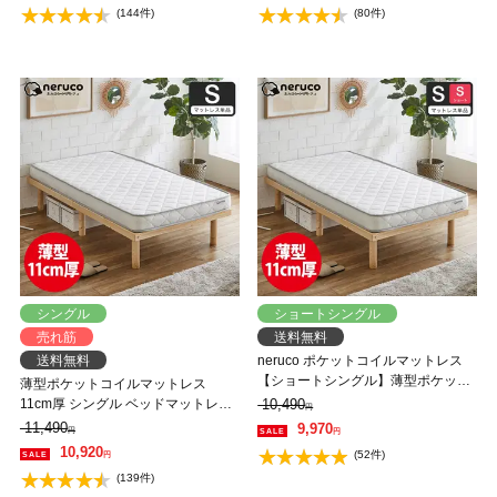
(144件)
(80件)
シングル
ショートシングル
売れ筋
送料無料
送料無料
neruco ポケットコイルマットレス
【ショートシングル】薄型ポケット
薄型ポケットコイルマットレス
コイルマットレス 11cm厚 長さ
11cm厚 シングル ベッドマットレス
10,490
円
180cmスリムショートマットレス ベ
スプリングマットレス 体圧分散 安
11,490
9,970
円
円
ッドマットレス スプリングマットレ
心清潔 neruco ポケットコイルマッ
10,920
(52件)
円
ス
トレス
(139件)