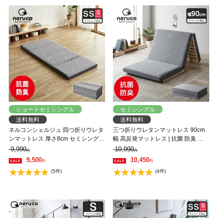
ショートセミシングル
セミシングル
送料無料
送料無料
ネルコンシェルジュ 四つ折りウレタ
三つ折りウレタンマットレス 90cm
ンマットレス 厚さ8cm セミシングル
幅 高反発マットレス | 抗菌 防臭 抗
セミシングルショートサイズ 抗菌防
菌防臭 洗える カバー 8cm メッシュ
9,990
10,990
円
円
臭 高復元率 高反発 高密度35D 軽量
おすすめ 高反発マットレス
9,500
10,450
円
円
(5件)
(4件)