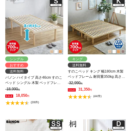
シングル
キング
おすすめ
送料無料
送料無料
すのこベッド キング 幅180cm 木製
ベッドフレーム 耐荷重350kg 高さ4
バノン ハイタイプ 高さ46cm すのこ
段階 低ホルムアルデヒド バノン
ベッド シングル 木製 ベッドフレー
32,990
円
【AR】 【大型家具配送】
ム 耐荷重350kg 組立簡単 低ホルム
18,990
31,350
円
円
アルデヒド
18,050
(44件)
円
(28件)