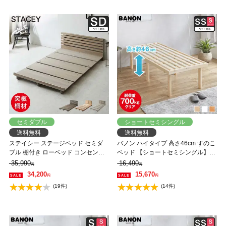
セミダブル
ショートセミシングル
送料無料
送料無料
ステイシー ステージベッド セミダ
バノン ハイタイプ 高さ46cm すのこ
ブル 棚付き ローベッド コンセント2
ベッド 【ショートセミシングル】
口 タモ 桐 天然木 フロアベッド スマ
長さ180cm 木製 ベッドフレーム 耐
35,990
16,490
円
円
ホスタンド付き セミダブルベッド
荷重350kg 組立簡単 低ホルムアルデ
34,200
15,670
円
円
省スペース コンパクト【フレームの
ヒド
(19件)
(14件)
み】 【大型家具配送】