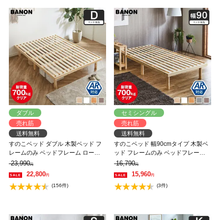
ダブル
セミシングル
売れ筋
売れ筋
送料無料
送料無料
すのこベッド ダブル 木製ベッド フ
すのこベッド 幅90cmタイプ 木製ベ
レームのみ ベッドフレーム ローベ
ッド フレームのみ ベッドフレーム
ッド 高さ調整 組立簡単 ヘッドレス
ローベッド 高さ調整 組立簡単 ヘッ
23,990
16,790
円
円
一人暮らし 北欧 低ホルムアルデヒ
ドレス 一人暮らし 北欧 低ホルムア
22,800
15,960
円
円
ド バノン【AR】 【大型家具配送】
ルデヒド バノン【AR】
(156件)
(3件)