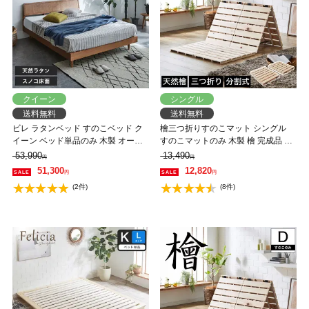
クイーン
シングル
送料無料
送料無料
ビレ ラタンベッド すのこベッド ク
檜三つ折りすのこマット シングル
イーン ベッド単品のみ 木製 オーク
すのこマットのみ 木製 檜 完成品 軽
材 【大型家具配送】
量 二分割可能 布団が干せる コンパ
53,990
13,490
円
円
クト
51,300
12,820
円
円
(2件)
(8件)