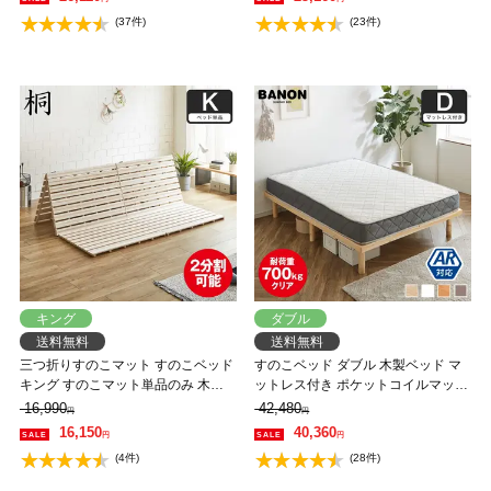
ド バノン【AR】
ルデヒド バノン【AR】
(37件)
(23件)
キング
ダブル
送料無料
送料無料
三つ折りすのこマット すのこベッド
すのこベッド ダブル 木製ベッド マ
キング すのこマット単品のみ 木製
ットレス付き ポケットコイルマット
桐 二分割可能 完成品 低ホルムアル
レス ふつう 組立簡単 ヘッドレス 一
16,990
42,480
円
円
デヒド 布団が干せる
人暮らし 北欧 低ホルムアルデヒド
16,150
40,360
円
円
バノン【AR】 【大型家具配送】
(4件)
(28件)