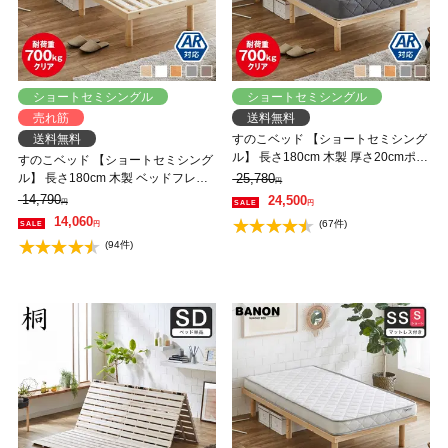
ショートセミシングル
ショートセミシングル
売れ筋
送料無料
送料無料
すのこベッド 【ショートセミシング
ル】 長さ180cm 木製 厚さ20cmポケ
すのこベッド 【ショートセミシング
ットコイルマットレスセット 耐荷重
ル】 長さ180cm 木製 ベッドフレー
25,780
円
350kg 組立簡単 高さ4段階 低ホルム
ム 耐荷重350kg 組立簡単 高さ4段階
14,790
24,500
円
円
アルデヒド バノン【AR】
低ホルムアルデヒド バノン【AR】
14,060
(67件)
円
(94件)