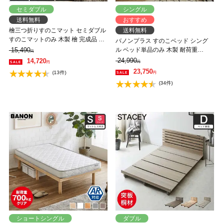
セミダブル
シングル
送料無料
おすすめ
檜三つ折りすのこマット セミダブル
送料無料
すのこマットのみ 木製 檜 完成品 軽
バノンプラス すのこベッド シング
量 二分割可能 布団が干せる コンパ
15,490
ル ベッド単品のみ 木製 耐荷重
円
クト
350kg 組立簡単 棚付き コンセント
24,990
14,720
円
円
高さ4段階 【大型家具配送】
23,750
(13件)
円
(34件)
ショートシングル
ダブル