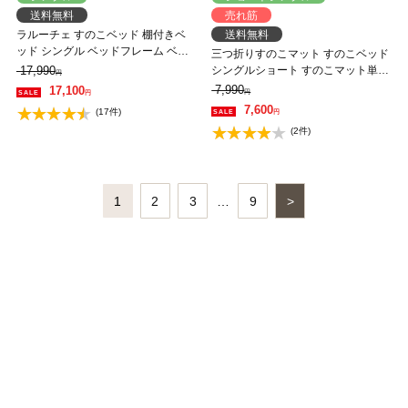
送料無料
売れ筋
ラルーチェ すのこベッド 棚付きベ
送料無料
ッド シングル ベッドフレーム ベッ
三つ折りすのこマット すのこベッド
ド単品 木製 棚付き コンセント ベッ
17,990
シングルショート すのこマット単品
円
ト 脚付きベッド 宮付きベッド ヘッ
のみ 木製 桐 二分割可能 完成品 低ホ
7,990
17,100
円
円
ド付き カントリー調 ナチュラル ホ
ルムアルデヒド 布団が干せる
7,600
(17件)
円
ワイト 1人暮らし おすすめ
(2件)
1
2
3
…
9
>