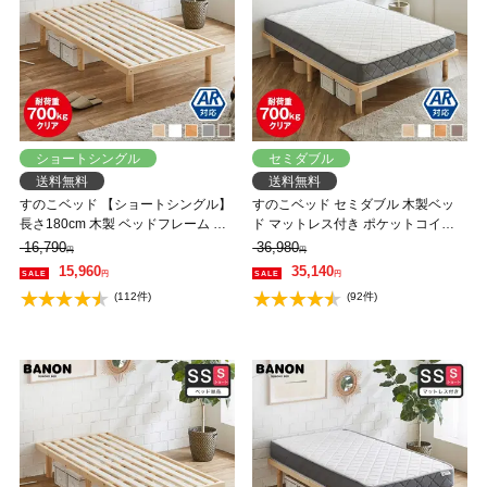
ショートシングル
セミダブル
送料無料
送料無料
すのこベッド 【ショートシングル】
すのこベッド セミダブル 木製ベッ
長さ180cm 木製 ベッドフレーム 耐
ド マットレス付き ポケットコイル
荷重350kg 組立簡単 高さ4段階 低ホ
マットレス ふつう 組立簡単 ヘッド
16,790
36,980
円
円
ルムアルデヒド バノン【AR】
レス 一人暮らし 北欧 低ホルムアル
15,960
35,140
円
円
デヒド バノン【AR】 【大型家具配
(112件)
(92件)
送】