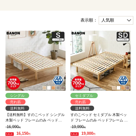
表示順：
シングル
セミダブル
売れ筋
売れ筋
送料無料
送料無料
【送料無料】すのこベッド シングル
すのこベッド セミダブル 木製ベッ
木製ベッド フレームのみ ベッドフ
ド フレームのみ ベッドフレーム ロ
レーム ローベッド 高さ調整 組立簡
ーベッド 高さ調整 組立簡単 ヘッド
16,990
19,990
円
円
単 ヘッドレス 一人暮らし 北欧 低ホ
レス 一人暮らし 北欧 低ホルムアル
16,150
19,000
円
円