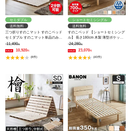
セミダブル
ショートセミシングル
送料無料
送料無料
三つ折りすのこマット すのこベッド
すのこベッド 【ショートセミシング
セミダブル すのこマット単品のみ
ル】 長さ180cm 木製 薄型ポケット
木製 桐 二分割可能 完成品 低ホルム
コイルマットレスセット 耐荷重
11,490
24,280
円
円
アルデヒド 布団が干せる
350kg 組立簡単 高さ4段階 低ホルム
10,920
23,070
円
円
アルデヒド バノン【AR】
(8件)
(40件)