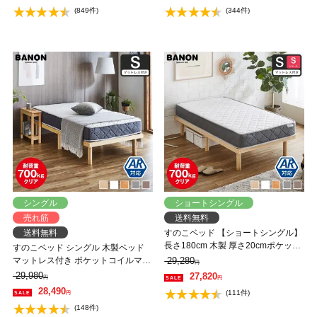
ルムアルデヒド バノン【AR】
デヒド バノン【AR】 【大型家具配
(849件)
(344件)
送】
シングル
ショートシングル
売れ筋
送料無料
送料無料
すのこベッド 【ショートシングル】
長さ180cm 木製 厚さ20cmポケット
すのこベッド シングル 木製ベッド
コイルマットレスセット 耐荷重
マットレス付き ポケットコイルマッ
29,280
円
350kg 組立簡単 高さ4段階 低ホルム
トレス ふつう 組立簡単 ヘッドレス
29,980
27,820
円
円
アルデヒド バノン【AR】
一人暮らし 北欧 低ホルムアルデヒ
28,490
(111件)
円
ド バノン【AR】
(148件)