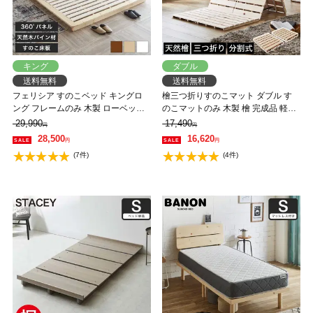
キング
ダブル
送料無料
送料無料
フェリシア すのこベッド キングロ
檜三つ折りすのこマット ダブル す
ング フレームのみ 木製 ローベッド
のこマットのみ 木製 檜 完成品 軽量
天然木 ロング パイン材 |ナチュラル
二分割可能 布団が干せる コンパク
29,990
17,490
円
円
ホワイト ブラウン 棚
ト
28,500
16,620
円
円
(7件)
(4件)