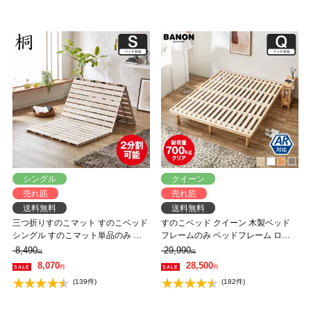
シングル
クイーン
売れ筋
売れ筋
送料無料
送料無料
三つ折りすのこマット すのこベッド
すのこベッド クイーン 木製ベッド
シングル すのこマット単品のみ 木
フレームのみ ベッドフレーム ロー
製 桐 二分割可能 完成品 低ホルムア
ベッド 高さ調整 組立簡単 ヘッドレ
8,490
29,990
円
円
ルデヒド 布団が干せる
ス 一人暮らし 北欧 低ホルムアルデ
8,070
28,500
円
円
ヒド バノン【AR】 【大型家具配
(139件)
(182件)
送】