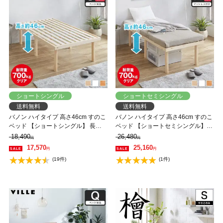
ショートシングル
ショートセミシングル
送料無料
送料無料
バノン ハイタイプ 高さ46cm すのこ
バノン ハイタイプ 高さ46cm すのこ
ベッド 【ショートシングル】 長さ
ベッド 【ショートセミシングル】
180cm 木製 ベッドフレーム 耐荷重
長さ180cm 木製 三つ折りウレタン
18,490
26,480
円
円
350kg 組立簡単 低ホルムアルデヒド
マットレス付き 耐荷重350kg 組立簡
17,570
25,160
円
円
単 低ホルムアルデヒド
(19件)
(1件)