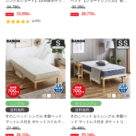
シングルショート】11cm厚ポケット
ベッド 【ショートシングル】 長さ
コイルマットレスセット すのこベッ
180cm 木製 三つ折りウレタンマッ
34,780
30,280
円
円
ド ベンチソファ ソファベッド 【大
トレス付き 耐荷重350kg 組立簡単
33,050
28,770
円
円
型家具配送】
低ホルムアルデヒド
(14件)
シングル
セミシングル
送料無料
送料無料
すのこベッド シングル 木製ベッド
すのこベッド セミシングル 木製ベ
マットレス付き ポケットコイルマッ
ッド マットレス付き ポケットコイ
トレス かため 組立簡単 ヘッドレス
ルマットレス ふつう 組立簡単 ヘッ
27,480
26,480
円
円
一人暮らし 北欧 低ホルムアルデヒ
ドレス 一人暮らし 北欧 低ホルムア
26,110
25,160
円
円