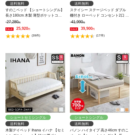
送料無料
送料無料
すのこベッド 【ショートシングル】
ステイシー ステージベッド ダブル
長さ180cm 木製 薄型ポケットコイ
棚付き ローベッド コンセント2口 タ
ルマットレスセット 耐荷重350kg 組
モ 桐 天然木 フロアベッド スマホス
27,280
41,990
円
円
立簡単 高さ4段階 低ホルムアルデヒ
タンド付き ダブルベッド 省スペー
25,920
39,900
円
円
ド バノン【AR】
ス コンパクト 北欧風【フレームの
(39件)
(17件)
み】 【大型家具配送】
ショートセミシングル
ショートシングル
送料無料
送料無料
木製デイベッド Ihana イハナ 【セミ
バノン ハイタイプ 高さ46cm すのこ