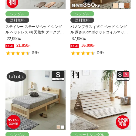
シングル
シングル
送料無料
送料無料
ステイシー ステージベッド シング
バノンプラス すのこベッド シング
ル ヘッドレス 桐 天然木 ダークブラ
ル 厚さ20cmポケットコイルマット
ウン ナチュラル ローベッド フロア
レスセット 木製 耐荷重350kg 組立
22,990
37,980
円
円
ベッド シングルベッド シンプル コ
簡単 棚付き コンセント 高さ4段階
21,850
36,090
円
円
ンパクト 省スペース 北欧風【フレ
【大型家具配送】
(3件)
(6件)
ームのみ】
シングル
ショートシングル