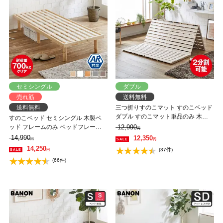
セミシングル
ダブル
売れ筋
送料無料
送料無料
三つ折りすのこマット すのこベッド
ダブル すのこマット単品のみ 木製
すのこベッド セミシングル 木製ベ
桐 二分割可能 完成品 低ホルムアル
ッド フレームのみ ベッドフレーム
12,990
円
デヒド 布団が干せる
ローベッド 高さ調整 組立簡単 ヘッ
14,990
12,350
円
円
ドレス 一人暮らし 北欧 低ホルムア
14,250
(37件)
円
ルデヒド バノン【AR】
(66件)