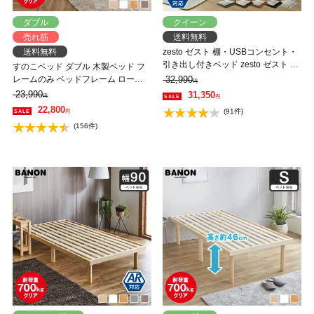
ダブル
クイーン
売れ筋
送料無料
送料無料
zesto ゼスト 棚・USBコンセント・
引き出し付きベッド zesto ゼスト ク
すのこベッド ダブル 木製ベッド フ
イーン USBポート コンセント クィ
レームのみ ベッドフレーム ローベ
32,990
円
ーン すのこベッド 木製ベッド
ッド 高さ調整 組立簡単 ヘッドレス
23,990
31,350
円
円
【AR】【z有料組立】
一人暮らし 北欧 低ホルムアルデヒ
22,800
(91件)
円
ド バノン【AR】 【大型家具配送】
(156件)