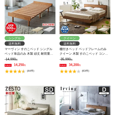
シングル
クイーン
送料無料
送料無料
マーヴィン すのこベッド シングル
棚付きベッド ベッドフレームのみ
ベッド単品のみ 木製 頑丈 耐荷重
クイーン 木製 すのこベッド コンセ
500kg ヘッドレス 高さ3段階
ント アーヴィング 【大型家具配
14,990
35,990
円
円
送】
14,250
34,200
円
円
(44件)
(63件)