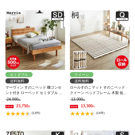
セミダブル
クイーン
送料無料
送料無料
マーヴィン すのこベッド 棚コンセ
ロールすのこマット すのこベッド
ント付き ローベッド セミダブル ベ
クイーン ベッドフレーム 木製 低ホ
ッドフレーム 木製 頑丈 耐荷重
ルムアルデヒド 軽量 軽い コンパク
24,990
13,990
円
円
500kgクリア 高さ3段階 低ホルムア
ト すのこマット 桐
23,750
13,300
円
円
ルデヒド
(13件)
(14件)