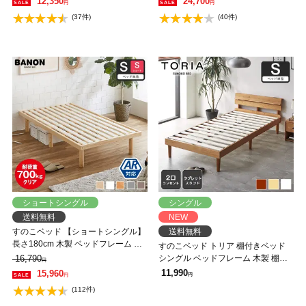
12,350
24,700
円
円
型家具配送】
(37件)
(40件)
ショートシングル
シングル
送料無料
NEW
すのこベッド 【ショートシングル】
送料無料
長さ180cm 木製 ベッドフレーム 耐
すのこベッド トリア 棚付きベッド
荷重350kg 組立簡単 高さ4段階 低ホ
16,790
シングル ベッドフレーム 木製 棚付
円
ルムアルデヒド バノン【AR】
き コンセント 低ホルムアルデヒド
11,990
15,960
円
円
(112件)