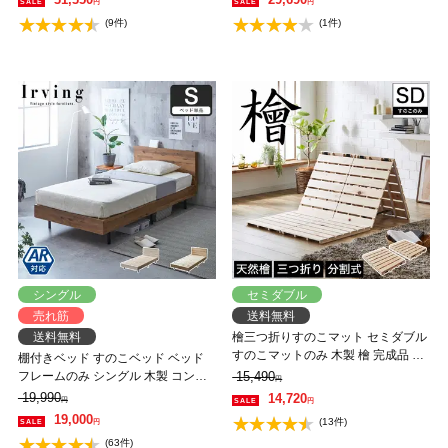
円
円
き出し付きベッド 木製ベッド
(9件)
(1件)
【AR】【z有料組立】
シングル
セミダブル
売れ筋
送料無料
送料無料
檜三つ折りすのこマット セミダブル
すのこマットのみ 木製 檜 完成品 軽
棚付きベッド すのこベッド ベッド
量 二分割可能 布団が干せる コンパ
フレームのみ シングル 木製 コンセ
15,490
円
クト
ント ベッド おしゃれ 宮付きベッド
19,990
14,720
円
円
脚付きベッド アーヴィング
19,000
(13件)
円
(63件)