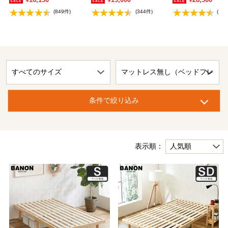
(849件)
(344件)
(18
条件で絞り込み
表示順：