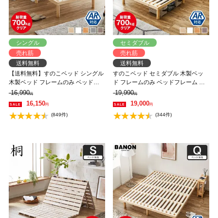
シングル
セミダブル
売れ筋
売れ筋
送料無料
送料無料
【送料無料】すのこベッド シングル
すのこベッド セミダブル 木製ベッ
木製ベッド フレームのみ ベッドフ
ド フレームのみ ベッドフレーム ロ
レーム ローベッド 高さ調整 組立簡
ーベッド 高さ調整 組立簡単 ヘッド
16,990
19,990
円
円
単 ヘッドレス 一人暮らし 北欧 低ホ
レス 一人暮らし 北欧 低ホルムアル
16,150
19,000
円
円
ルムアルデヒド バノン【AR】
デヒド バノン【AR】 【大型家具配
(849件)
(344件)
送】