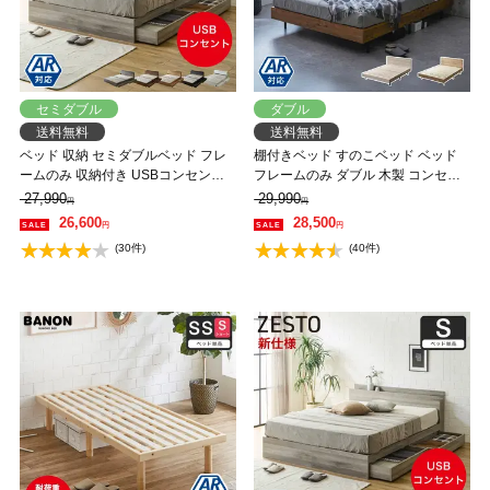
セミダブル
ダブル
送料無料
送料無料
ベッド 収納 セミダブルベッド フレ
棚付きベッド すのこベッド ベッド
ームのみ 収納付き USBコンセント
フレームのみ ダブル 木製 コンセン
付き zesto ゼスト セミダブル すのこ
ト ベッド おしゃれ 宮付きベッド 脚
27,990
29,990
円
円
ベッド 引き出し付きベッド zesto 木
付きベッド アーヴィング 【大型家
26,600
28,500
円
円
製ベッド【AR】【z有料組立】
具配送】
(30件)
(40件)