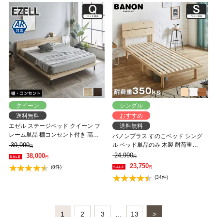
クイーン
シングル
送料無料
おすすめ
エゼル ステージベッド クイーン フ
送料無料
レーム単品 棚コンセント付き 高さ
バノンプラス すのこベッド シング
２段階調整 すのこベッド ステージ
39,990
ル ベッド単品のみ 木製 耐荷重
円
ベッド 脚付きベッド 【大型家具配
350kg 組立簡単 棚付き コンセント
24,990
38,000
円
円
送】
高さ4段階 【大型家具配送】
23,750
(8件)
円
(34件)
1
2
3
…
13
>