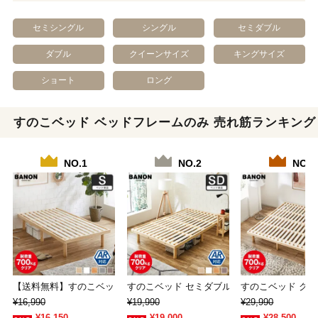
セミシングル
シングル
セミダブル
ダブル
クイーンサイズ
キングサイズ
ショート
ロング
すのこベッド ベッドフレームのみ 売れ筋ランキング
NO.1
NO.2
NO.3
【送料無料】すのこベッド シングル 木製ベッド…
すのこベッド セミダブル 木製ベッド フレー
すのこベッド クイ
¥16,990
¥19,990
¥29,990
¥16,150
¥19,000
¥28,500