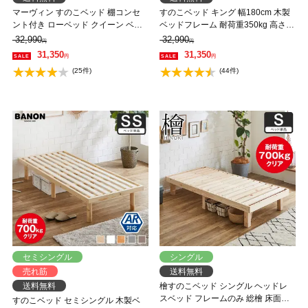
マーヴィン すのこベッド 棚コンセ
すのこベッド キング 幅180cm 木製
ント付き ローベッド クイーン ベッ
ベッドフレーム 耐荷重350kg 高さ4
ドフレーム 木製 頑丈 耐荷重500kg
段階 低ホルムアルデヒド バノン
32,990
32,990
円
円
クリア 高さ3段階 低ホルムアルデヒ
【AR】 【大型家具配送】
31,350
31,350
円
円
ド 【大型家具配送】
(25件)
(44件)
セミシングル
シングル
売れ筋
送料無料
送料無料
檜すのこベッド シングル ヘッドレ
スベッド フレームのみ 総檜 床面高
すのこベッド セミシングル 木製ベ