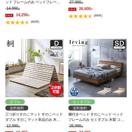
さ4段階調節 耐荷重700kgクリア 調
ッド フレームのみ ベッドフレーム
27,990
円
湿 すのこ ひのき 和風 シンプル
ローベッド 高さ調整 組立簡単 ヘッ
14,990
26,600
円
円
ドレス 一人暮らし 北欧 低ホルムア
14,250
(99件)
円
ルデヒド バノン【AR】
(66件)
ダブル
セミダブル
送料無料
送料無料
三つ折りすのこマット すのこベッド
棚付きベッド すのこベッド ベッド
ダブル すのこマット単品のみ 木製
フレームのみ セミダブル 木製 コン
桐 二分割可能 完成品 低ホルムアル
セント ベッド おしゃれ 宮付きベッ
12,990
25,990
円
円
デヒド 布団が干せる
ド 脚付きベッド アーヴィング 【大