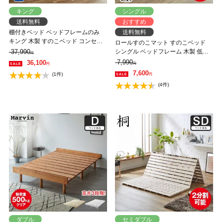
キング
シングル
送料無料
おすすめ
棚付きベッド ベッドフレームのみ
送料無料
キング 木製 すのこベッド コンセン
ロールすのこマット すのこベッド
ト アーヴィング 【大型家具配送】
37,990
シングル ベッドフレーム 木製 低ホ
円
ルムアルデヒド 軽量 軽い コンパク
7,990
36,100
円
円
ト すのこマット 桐
7,600
(1件)
円
(4件)
ダブル
セミダブル