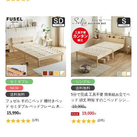
セミダブル
シングル
NEW
送料無料
送料無料
5分で完成 工具不要 簡単組み立てベ
ッド 頑丈 時短 すのこベッド シング
フュゼル すのこベッド 棚付きベッ
ル ベッドフレーム 木製 パイン材 組
ド セミダブル ベッドフレーム 木製
19,990
円
立カンタン ナチュラル ホワイト セ
棚付き コンセント 低ホルムアルデ
15,990
19,000
円
円
リヤ
ヒド
(1件)
(2件)