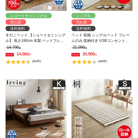
ショートセミシングル
シングル
売れ筋
売れ筋
送料無料
送料無料
すのこベッド 【ショートセミシング
ベッド 収納 シングルベッド フレー
ル】 長さ180cm 木製 ベッドフレー
ムのみ 収納付き USBコンセント付
ム 耐荷重350kg 組立簡単 高さ4段階
き zesto ゼスト シングル すのこベッ
14,790
21,990
円
円
低ホルムアルデヒド バノン【AR】
ド 引き出し付きベッド zesto 木製ベ
14,060
20,900
円
円
ッド【AR】【z有料組立】
(94件)
(48件)