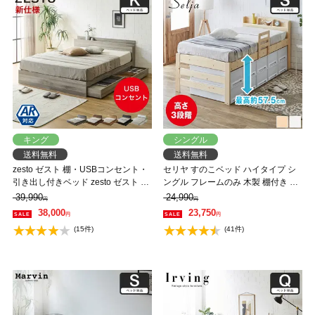
キング
シングル
送料無料
送料無料
zesto ゼスト 棚・USBコンセント・
セリヤ すのこベッド ハイタイプ シ
引き出し付きベッド zesto ゼスト キ
ングル フレームのみ 木製 棚付き 高
ング USBポート コンセント キング
さ調節可能 サイドガード付き コン
39,990
24,990
円
円
すのこベッド 木製ベッド【AR】【z
セント 【大型家具配送】
38,000
23,750
円
円
有料組立】
(15件)
(41件)