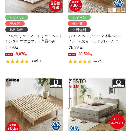
シングル
クイーン
売れ筋
売れ筋
送料無料
送料無料
三つ折りすのこマット すのこベッド
すのこベッド クイーン 木製ベッド
シングル すのこマット単品のみ 木
フレームのみ ベッドフレーム ロー
製 桐 二分割可能 完成品 低ホルムア
ベッド 高さ調整 組立簡単 ヘッドレ
8,490
29,990
円
円
ルデヒド 布団が干せる
ス 一人暮らし 北欧 低ホルムアルデ
8,070
28,500
円
円
ヒド バノン【AR】 【大型家具配
(139件)
(182件)
送】