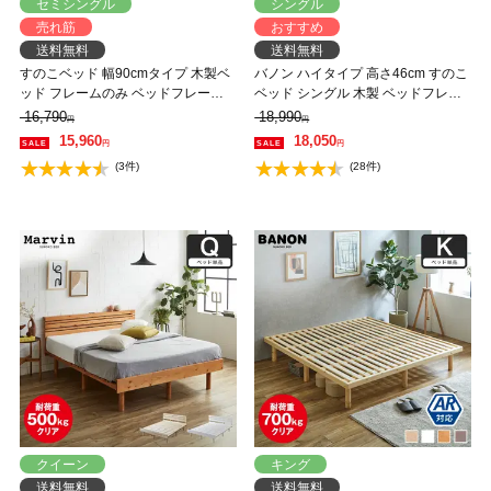
セミシングル
シングル
売れ筋
おすすめ
送料無料
送料無料
すのこベッド 幅90cmタイプ 木製ベ
バノン ハイタイプ 高さ46cm すのこ
ッド フレームのみ ベッドフレーム
ベッド シングル 木製 ベッドフレー
ローベッド 高さ調整 組立簡単 ヘッ
ム 耐荷重350kg 組立簡単 低ホルム
16,790
18,990
円
円
ドレス 一人暮らし 北欧 低ホルムア
アルデヒド
15,960
18,050
円
円
ルデヒド バノン【AR】
(3件)
(28件)
クイーン
キング
送料無料
送料無料