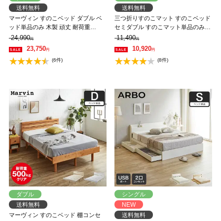
送料無料
送料無料
マーヴィン すのこベッド ダブル ベ
三つ折りすのこマット すのこベッド
ッド単品のみ 木製 頑丈 耐荷重
セミダブル すのこマット単品のみ
500kg ヘッドレス 高さ3段階
木製 桐 二分割可能 完成品 低ホルム
24,990
11,490
円
円
アルデヒド 布団が干せる
23,750
10,920
円
円
(6件)
(8件)
ダブル
シングル
送料無料
NEW
マーヴィン すのこベッド 棚コンセ
送料無料