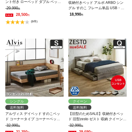
ント付き ローベッド ダブル ベッド
収納付きベッド アルボ ARBO シン
フレーム 木製 頑丈 耐荷重500kgク
29,990
グル すのこ フレーム単品 USB・コ
円
リア 高さ3段階 低ホルムアルデヒド
ンセント フレーム 引き出し付
18,990
28,500
円
円
【大型家具配送】
(9件)
シングル
クイーン
送料無料
送料無料
アルヴィス デイベッド すのこベッ
【旧型のためSALE】収納付きベッ
ド コーナータイプ コーナーベッド
ド 旧型zesto ゼスト 収納 クイーンベ
シングル ベッドフレーム 木製 コン
ッド フレームのみ 収納付き USBポ
32,990
32,990
円
円
セント付き 【大型家具配送】
ート付き クイーン すのこベッド 引
31,350
29,690