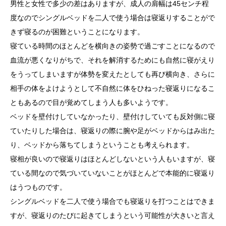
男性と女性で多少の差はありますが、成人の肩幅は45センチ程
度なのでシングルベッドを二人で使う場合は寝返りすることがで
きず寝るのが困難ということになります。
寝ている時間のほとんどを横向きの姿勢で過ごすことになるので
血流が悪くなりがちで、それを解消するためにも自然に寝がえり
をうってしまいますが体勢を変えたとしても再び横向き、さらに
相手の体をよけようとして不自然に体をひねった寝返りになるこ
ともあるので目が覚めてしまう人も多いようです。
ベッドを壁付けしていなかったり、壁付けしていても反対側に寝
ていたりした場合は、寝返りの際に腕や足がベッドからはみ出た
り、ベッドから落ちてしまうということも考えられます。
寝相が良いので寝返りはほとんどしないという人もいますが、寝
ている間なので気づいていないことがほとんどで本能的に寝返り
はうつものです。
シングルベッドを二人で使う場合でも寝返りを打つことはできま
すが、寝返りのたびに起きてしまうという可能性が大きいと言え