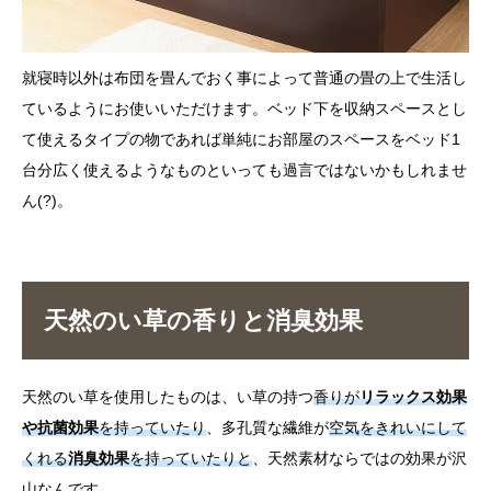
就寝時以外は布団を畳んでおく事によって普通の畳の上で生活し
ているようにお使いいただけます。ベッド下を収納スペースとし
て使えるタイプの物であれば単純にお部屋のスペースをベッド1
台分広く使えるようなものといっても過言ではないかもしれませ
ん(?)。
天然のい草の香りと消臭効果
天然のい草を使用したものは、い草の持つ
香りが
リラックス効果
や抗菌効果
を持っていたり
、多孔質な繊維が
空気をきれいにして
くれる
消臭効果
を持っていたりと
、天然素材ならではの効果が沢
山なんです。