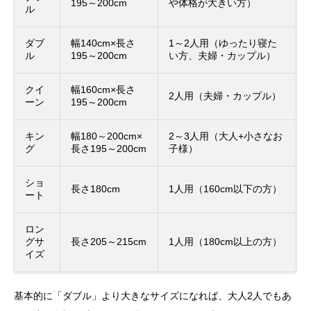
195～200cm
や体格が大きい方）
ル
ダブ
幅140cm×長さ
1～2人用（ゆったり寝た
ル
195～200cm
い方、夫婦・カップル）
クイ
幅160cm×長さ
2人用（夫婦・カップル）
ーン
195～200cm
キン
幅180～200cm×
2～3人用（大人+小さなお
グ
長さ195～200cm
子様）
ショ
長さ180cm
1人用（160cm以下の方）
ート
ロン
グサ
長さ205～215cm
1人用（180cm以上の方）
イズ
基本的に「ダブル」より大きなサイズになれば、大人2人でもあ