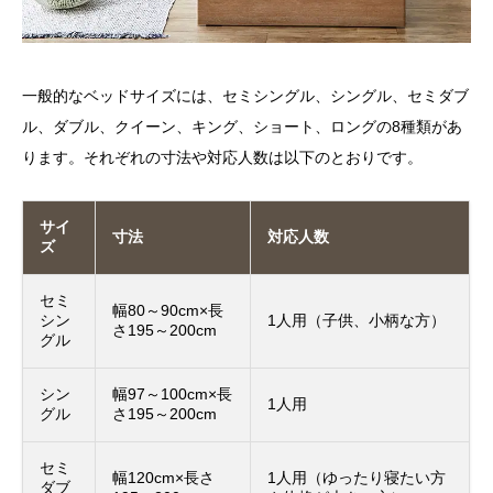
一般的なベッドサイズには、セミシングル、シングル、セミダブ
ル、ダブル、クイーン、キング、ショート、ロングの8種類があ
ります。それぞれの寸法や対応人数は以下のとおりです。
サイ
寸法
対応人数
ズ
セミ
幅80～90cm×長
シン
1人用（子供、小柄な方）
さ195～200cm
グル
シン
幅97～100cm×長
1人用
グル
さ195～200cm
セミ
幅120cm×長さ
1人用（ゆったり寝たい方
ダブ