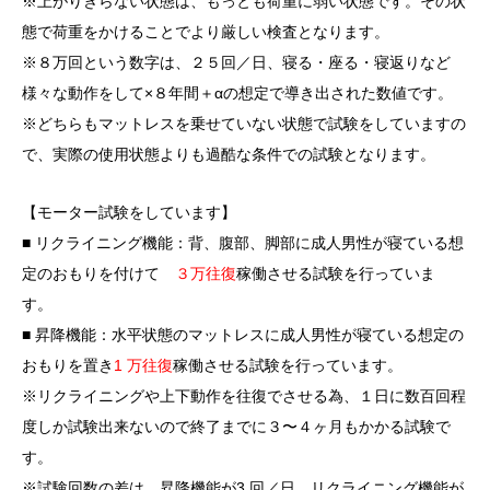
※上がりきらない状態は、もっとも荷重に弱い状態です。その状
態で荷重をかけることでより厳しい検査となります。
※８万回という数字は、２５回／日、寝る・座る・寝返りなど
様々な動作をして×８年間＋αの想定で導き出された数値です。
※どちらもマットレスを乗せていない状態で試験をしていますの
で、実際の使用状態よりも過酷な条件での試験となります。
【モーター試験をしています】
■ リクライニング機能：背、腹部、脚部に成人男性が寝ている想
定のおもりを付けて
３万往復
稼働させる試験を行っていま
す。
■ 昇降機能：水平状態のマットレスに成人男性が寝ている想定の
おもりを置き
1 万往復
稼働させる試験を行っています。
※リクライニングや上下動作を往復でさせる為、１日に数百回程
度しか試験出来ないので終了までに３〜４ヶ月もかかる試験で
す。
※試験回数の差は、昇降機能が3 回／日、リクライニング機能が