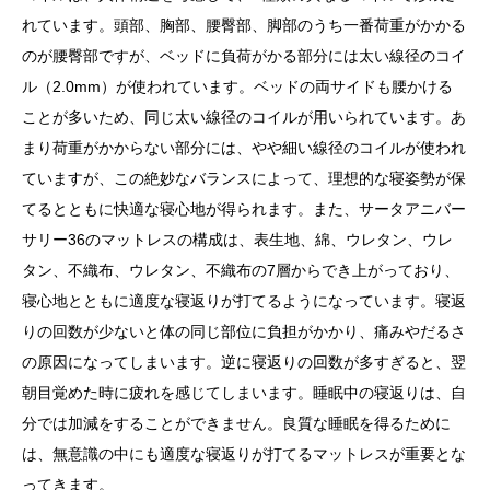
れています。頭部、胸部、腰臀部、脚部のうち一番荷重がかかる
のが腰臀部ですが、ベッドに負荷がかる部分には太い線径のコイ
ル（2.0mm）が使われています。ベッドの両サイドも腰かける
ことが多いため、同じ太い線径のコイルが用いられています。あ
まり荷重がかからない部分には、やや細い線径のコイルが使われ
ていますが、この絶妙なバランスによって、理想的な寝姿勢が保
てるとともに快適な寝心地が得られます。また、サータアニバー
サリー36のマットレスの構成は、表生地、綿、ウレタン、ウレ
タン、不織布、ウレタン、不織布の7層からでき上がっており、
寝心地とともに適度な寝返りが打てるようになっています。寝返
りの回数が少ないと体の同じ部位に負担がかかり、痛みやだるさ
の原因になってしまいます。逆に寝返りの回数が多すぎると、翌
朝目覚めた時に疲れを感じてしまいます。睡眠中の寝返りは、自
分では加減をすることができません。良質な睡眠を得るために
は、無意識の中にも適度な寝返りが打てるマットレスが重要とな
ってきます。