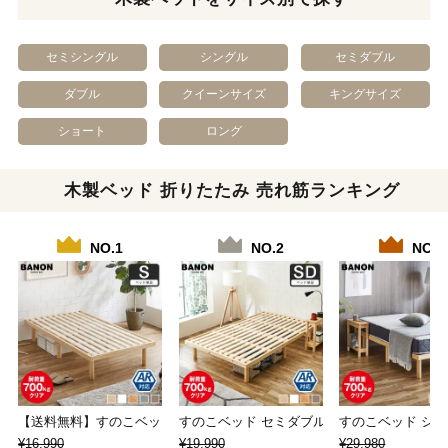
セミシングル
シングル
セミダブル
ダブル
クイーンサイズ
キングサイズ
ショート
ロング
木製ベッド 折りたたみ 売れ筋ランキング
NO.1
NO.2
NO.3
【送料無料】すのこベッド シングル 木製ベッド…
すのこベッド セミダブル 木製ベッド フレー
すのこベッド シン
¥16,990
¥19,990
¥29,980