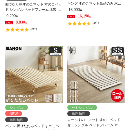
キング すのこマット単品のみ 木製
四つ折り桐すのこマット すのこベッ
桐 二分割可能 完成品 低ホルムアル
ド シングル ベッドフレーム 木製 低
16,990
円
デヒド 布団が干せる
ホルムアルデヒド 軽量 軽い コンパ
9,290
16,150
円
円
クト すのこマット 桐
8,830
(4件)
円
(2件)
シングル
セミシングル
NEW
送料無料
送料無料
ロールすのこマット すのこベッド
セミシングル ベッドフレーム 木製
バノン 折りたたみベッド すのこベ