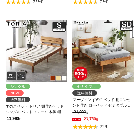
(112件)
(92件)
送】
シングル
セミダブル
NEW
送料無料
送料無料
マーヴィン すのこベッド 棚コンセ
ント付き ローベッド セミダブル ベ
すのこベッド トリア 棚付きベッド
ッドフレーム 木製 頑丈 耐荷重
シングル ベッドフレーム 木製 棚付
24,990
円
500kgクリア 高さ3段階 低ホルムア
き コンセント 低ホルムアルデヒド
11,990
23,750
円
円
ルデヒド
(13件)