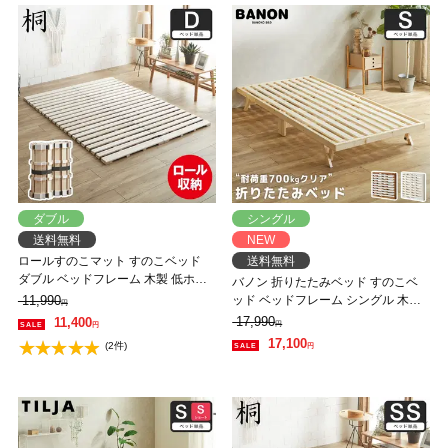
ダブル
シングル
送料無料
NEW
ロールすのこマット すのこベッド
送料無料
ダブル ベッドフレーム 木製 低ホル
バノン 折りたたみベッド すのこベ
ムアルデヒド 軽量 軽い コンパクト
11,990
ッド ベッドフレーム シングル 木製
円
すのこマット 桐
頑丈 耐荷重700kgクリア 組み立てラ
17,990
11,400
円
円
クラク ヘッドレス 低ホルムアルデ
17,100
(2件)
円
ヒド