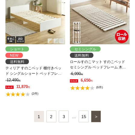
ショート
セミシングル
NEW
送料無料
送料無料
ロールすのこマット すのこベッド
セミシングル ベッドフレーム 木製
ティリア すのこベッド 棚付きベッ
低ホルムアルデヒド 軽量 軽い コン
ド シングルショート ベッドフレー
6,990
円
パクト すのこマット 桐
ム 木製 ツートンベッド【ショート
12,490
6,650
円
円
サイズ】
11,870
(6件)
円
(2件)
1
2
3
…
15
>