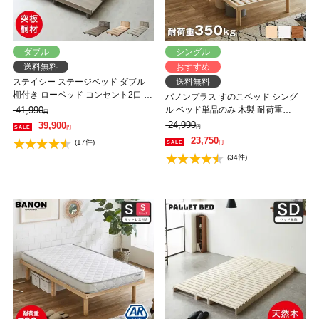
ダブル
シングル
送料無料
おすすめ
ステイシー ステージベッド ダブル
送料無料
棚付き ローベッド コンセント2口 タ
バノンプラス すのこベッド シング
モ 桐 天然木 フロアベッド スマホス
41,990
ル ベッド単品のみ 木製 耐荷重
円
タンド付き ダブルベッド 省スペー
350kg 組立簡単 棚付き コンセント
24,990
39,900
円
円
ス コンパクト 北欧風【フレームの
高さ4段階 【大型家具配送】
23,750
(17件)
円
み】 【大型家具配送】
(34件)