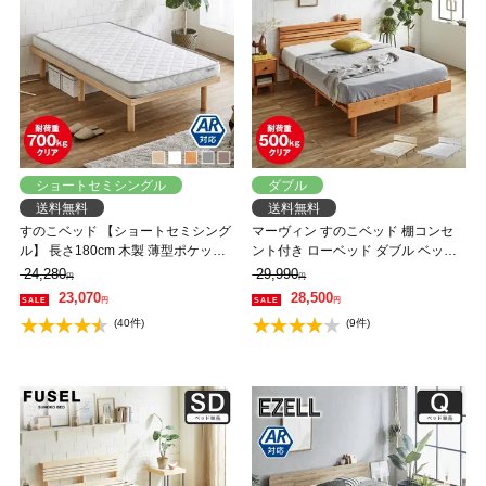
ショートセミシングル
ダブル
送料無料
送料無料
すのこベッド 【ショートセミシング
マーヴィン すのこベッド 棚コンセ
ル】 長さ180cm 木製 薄型ポケット
ント付き ローベッド ダブル ベッド
コイルマットレスセット 耐荷重
フレーム 木製 頑丈 耐荷重500kgク
24,280
29,990
円
円
350kg 組立簡単 高さ4段階 低ホルム
リア 高さ3段階 低ホルムアルデヒド
23,070
28,500
円
円
アルデヒド バノン【AR】
【大型家具配送】
(40件)
(9件)