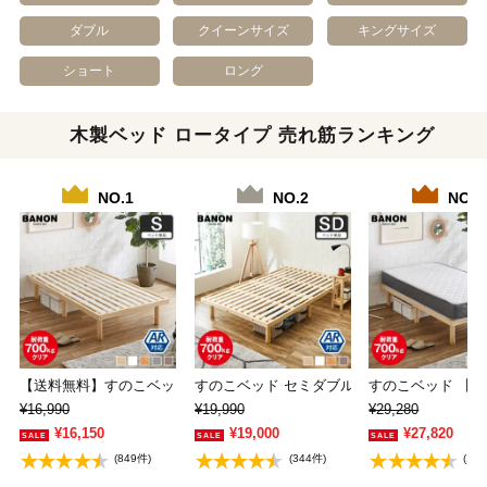
ダブル
クイーンサイズ
キングサイズ
ショート
ロング
木製ベッド ロータイプ 売れ筋ランキング
NO.1
NO.2
NO.3
【送料無料】すのこベッド シングル 木製ベッド…
すのこベッド セミダブル 木製ベッド フレー
すのこベッド 【シ
¥16,990
¥19,990
¥29,280
¥16,150
¥19,000
¥27,820
(849件)
(344件)
(11