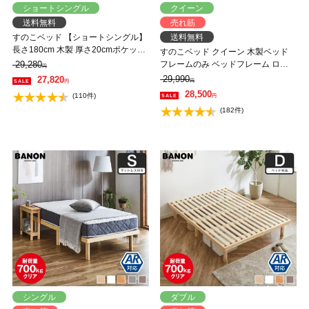
ショートシングル
クイーン
送料無料
売れ筋
すのこベッド 【ショートシングル】
送料無料
長さ180cm 木製 厚さ20cmポケット
すのこベッド クイーン 木製ベッド
コイルマットレスセット 耐荷重
29,280
フレームのみ ベッドフレーム ロー
円
350kg 組立簡単 高さ4段階 低ホルム
ベッド 高さ調整 組立簡単 ヘッドレ
29,990
27,820
円
円
アルデヒド バノン【AR】
ス 一人暮らし 北欧 低ホルムアルデ
28,500
(110件)
円
ヒド バノン【AR】 【大型家具配
(182件)
送】
シングル
ダブル