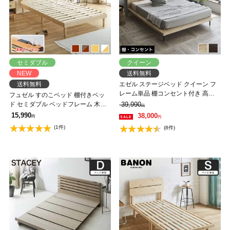
セミダブル
クイーン
NEW
送料無料
送料無料
エゼル ステージベッド クイーン フ
レーム単品 棚コンセント付き 高さ
フュゼル すのこベッド 棚付きベッ
２段階調整 すのこベッド ステージ
ド セミダブル ベッドフレーム 木製
39,990
円
ベッド 脚付きベッド 【大型家具配
棚付き コンセント 低ホルムアルデ
15,990
38,000
円
円
送】
ヒド
(1件)
(8件)