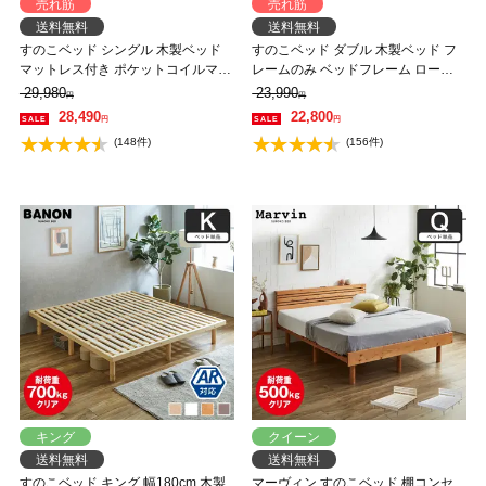
売れ筋
売れ筋
送料無料
送料無料
すのこベッド シングル 木製ベッド
すのこベッド ダブル 木製ベッド フ
マットレス付き ポケットコイルマッ
レームのみ ベッドフレーム ローベ
トレス ふつう 組立簡単 ヘッドレス
ッド 高さ調整 組立簡単 ヘッドレス
29,980
23,990
円
円
一人暮らし 北欧 低ホルムアルデヒ
一人暮らし 北欧 低ホルムアルデヒ
28,490
22,800
円
円
ド バノン【AR】
ド バノン【AR】 【大型家具配送】
(148件)
(156件)
キング
クイーン
送料無料
送料無料
すのこベッド キング 幅180cm 木製
マーヴィン すのこベッド 棚コンセ