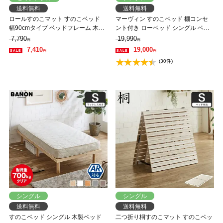
送料無料
送料無料
ロールすのこマット すのこベッド
マーヴィン すのこベッド 棚コンセ
幅90cmタイプ ベッドフレーム 木製
ント付き ローベッド シングル ベッ
低ホルムアルデヒド 軽量 軽い コン
ドフレーム 木製 頑丈 耐荷重500kg
7,790
19,990
円
円
パクト すのこマット 桐
クリア 高さ3段階 低ホルムアルデヒ
7,410
19,000
円
円
ド
(30件)
シングル
シングル
送料無料
送料無料
すのこベッド シングル 木製ベッド
二つ折り桐すのこマット すのこベッ