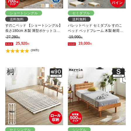
ショートシングル
セミダブル
送料無料
送料無料
すのこベッド 【ショートシングル】
パレットベッド セミダブル すのこ
長さ180cm 木製 薄型ポケットコイ
ベッド ベッドフレーム 木製 耐荷重
ルマットレスセット 耐荷重350kg 組
700kgクリア 完成品 連結金具付属
27,280
19,990
円
円
立簡単 高さ4段階 低ホルムアルデヒ
スタッキング パイン天然木 ヘッド
25,920
19,000
円
円
ド バノン【AR】
レス ローベッド DIY風
(39件)
セミシングル
シングル