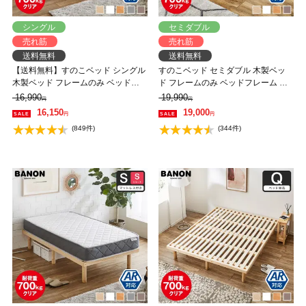
シングル
セミダブル
売れ筋
売れ筋
送料無料
送料無料
【送料無料】すのこベッド シングル
すのこベッド セミダブル 木製ベッ
木製ベッド フレームのみ ベッドフ
ド フレームのみ ベッドフレーム ロ
レーム ローベッド 高さ調整 組立簡
ーベッド 高さ調整 組立簡単 ヘッド
16,990
19,990
円
円
単 ヘッドレス 一人暮らし 北欧 低ホ
レス 一人暮らし 北欧 低ホルムアル
16,150
19,000
円
円
ルムアルデヒド バノン【AR】
デヒド バノン【AR】 【大型家具配
(849件)
(344件)
送】