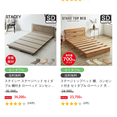
セミダブル
セミダブル
送料無料
送料無料
ステイシー ステージベッド セミダ
ステージトップベッド 棚、コンセン
ブル 棚付き ローベッド コンセント2
ト付き セミダブル ローベッド 天然
口 タモ 桐 天然木 フロアベッド スマ
木 北欧パイン材 フロアベッド すの
35,990
24,990
円
円
ホスタンド付き セミダブルベッド
こベッド 省スペース ステージベッ
34,200
23,750
円
円
省スペース コンパクト【フレームの
ド
(19件)
(2件)
み】 【大型家具配送】