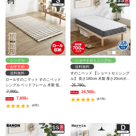
シングル
ショートセミシングル
おすすめ
送料無料
送料無料
すのこベッド 【ショートセミシング
ル】 長さ180cm 木製 厚さ20cmポケ
ロールすのこマット すのこベッド
ットコイルマットレスセット 耐荷重
シングル ベッドフレーム 木製 低ホ
25,780
円
350kg 組立簡単 高さ4段階 低ホルム
ルムアルデヒド 軽量 軽い コンパク
7,990
24,500
円
円
アルデヒド バノン【AR】
ト すのこマット 桐
7,600
(67件)
円
(4件)