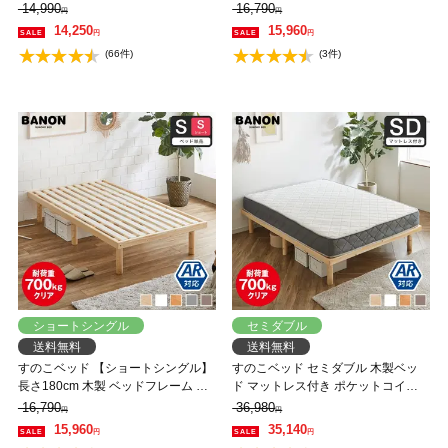
ローベッド 高さ調整 組立簡単 ヘッ
ローベッド 高さ調整 組立簡単 ヘッ
14,990
16,790
円
円
ドレス 一人暮らし 北欧 低ホルムア
ドレス 一人暮らし 北欧 低ホルムア
14,250
15,960
円
円
ルデヒド バノン【AR】
ルデヒド バノン【AR】
(66件)
(3件)
ショートシングル
セミダブル
送料無料
送料無料
すのこベッド 【ショートシングル】
すのこベッド セミダブル 木製ベッ
長さ180cm 木製 ベッドフレーム 耐
ド マットレス付き ポケットコイル
荷重350kg 組立簡単 高さ4段階 低ホ
マットレス ふつう 組立簡単 ヘッド
16,790
36,980
円
円
ルムアルデヒド バノン【AR】
レス 一人暮らし 北欧 低ホルムアル
15,960
35,140
円
円
デヒド バノン【AR】 【大型家具配