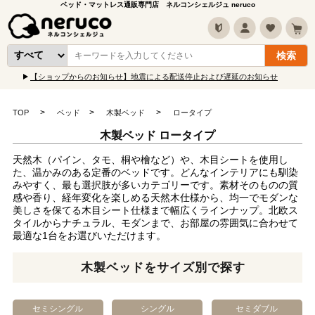
ベッド・マットレス通販専門店 ネルコンシェルジュ neruco
【ショップからのお知らせ】地震による配送停止および遅延のお知らせ
TOP
ベッド
木製ベッド
ロータイプ
木製ベッド ロータイプ
天然木（パイン、タモ、桐や檜など）や、木目シートを使用し
た、温かみのある定番のベッドです。どんなインテリアにも馴染
みやすく、最も選択肢が多いカテゴリーです。素材そのものの質
感や香り、経年変化を楽しめる天然木仕様から、均一でモダンな
美しさを保てる木目シート仕様まで幅広くラインナップ。北欧ス
タイルからナチュラル、モダンまで、お部屋の雰囲気に合わせて
最適な1台をお選びいただけます。
木製ベッドをサイズ別で探す
セミシングル
シングル
セミダブル