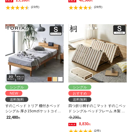
25,160
40,360
円
円
ルデヒド バノン【AR】
バノン【AR】 【大型家具配送】
(23件)
(28件)
シングル
シングル
NEW
おすすめ
送料無料
送料無料
すのこベッド トリア 棚付きベッド
四つ折り桐すのこマット すのこベッ
シングル 厚さ15cmポケットコイル
ド シングル ベッドフレーム 木製 低
マットレス付き 木製
ホルムアルデヒド 軽量 軽い コンパ
22,480
9,290
円
円
クト すのこマット 桐
8,830
円
(2件)