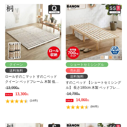
クイーン
ショートセミシングル
送料無料
売れ筋
ロールすのこマット すのこベッド
送料無料
クイーン ベッドフレーム 木製 低ホ
すのこベッド 【ショートセミシング
ルムアルデヒド 軽量 軽い コンパク
13,990
ル】 長さ180cm 木製 ベッドフレー
円
ト すのこマット 桐
ム 耐荷重350kg 組立簡単 高さ4段階
14,790
13,300
円
円
低ホルムアルデヒド バノン【AR】
14,060
(14件)
円
(94件)