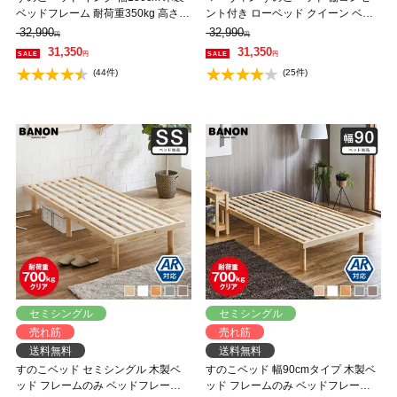
ベッドフレーム 耐荷重350kg 高さ4
ント付き ローベッド クイーン ベッ
段階 低ホルムアルデヒド バノン
ドフレーム 木製 頑丈 耐荷重500kg
32,990
32,990
円
円
【AR】 【大型家具配送】
クリア 高さ3段階 低ホルムアルデヒ
31,350
31,350
円
円
ド 【大型家具配送】
(44件)
(25件)
セミシングル
セミシングル
売れ筋
売れ筋
送料無料
送料無料
すのこベッド セミシングル 木製ベ
すのこベッド 幅90cmタイプ 木製ベ
ッド フレームのみ ベッドフレーム
ッド フレームのみ ベッドフレーム