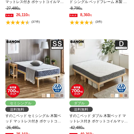
マットレス付き ポケットコイルマッ
ド シングル ベッドフレーム 木製 低
トレス かため 組立簡単 ヘッドレス
ホルムアルデヒド 軽量 軽い コンパ
27,480
8,790
円
円
一人暮らし 北欧 低ホルムアルデヒ
クト すのこマット 桐
26,110
8,360
円
円
ド バノン【AR】
(37件)
(3件)
セミシングル
ダブル
送料無料
送料無料
すのこベッド セミシングル 木製ベ
すのこベッド ダブル 木製ベッド マ
ッド マットレス付き ポケットコイ
ットレス付き ポケットコイルマット
ルマットレス ふつう 組立簡単 ヘッ
レス ふつう 組立簡単 ヘッドレス 一
26,480
42,480
円
円
ドレス 一人暮らし 北欧 低ホルムア
人暮らし 北欧 低ホルムアルデヒド