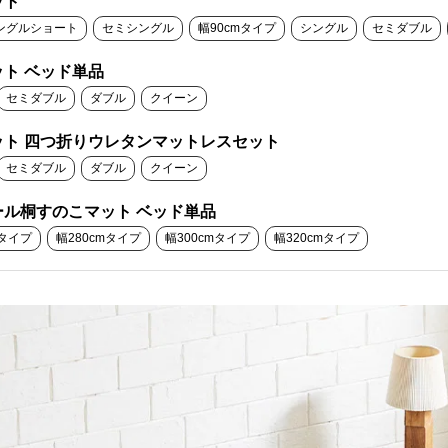
ット
ングルショート
セミシングル
幅90cmタイプ
シングル
セミダブル
ト ベッド単品
セミダブル
ダブル
クイーン
ト 四つ折りウレタンマットレスセット
セミダブル
ダブル
クイーン
ル桐すのこマット ベッド単品
mタイプ
幅280cmタイプ
幅300cmタイプ
幅320cmタイプ