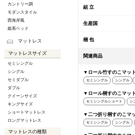
カントリー調
組 立
モダンスタイル
西海岸風
生産国
姫系ベッド
梱 包
マットレス
マットレスサイズ
関連商品
セミシングル
シングル
▼ロール竹すのこマッ
セミダブル
セミシングル
シングル
ダブル
▼ロール桐すのこマッ
クイーンサイズ
セミシングルショート
シ
キングサイズ
ショートマットレス
▼二つ折り桐すのこマ
ロングマットレス
セミシングル
シングル
マットレスの種類