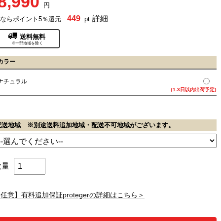
8,990
円
449
詳細
ならポイント5％還元
pt
送料無料
※一部地域を除く
カラー
ナチュラル
{1-3日以内出荷予定}
配送地域 ※別途送料追加地域・配送不可地域がございます。
数量
任意】有料追加保証protegerの詳細はこちら＞