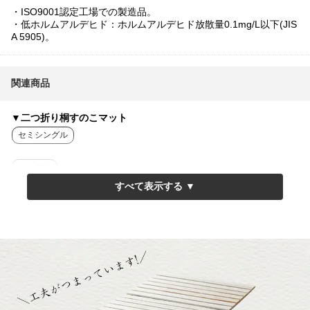
・ISO9001認定工場での製造品。
・低ホルムアルデヒド：ホルムアルデヒド放散量0.1mg/L以下(JIS
A 5905)。
関連商品
▼二つ折り桐すのこマット
セミシングル
シングル
セミダブル
ダブル
クイーン
▼三つ折り桐すのこマット単品のみ