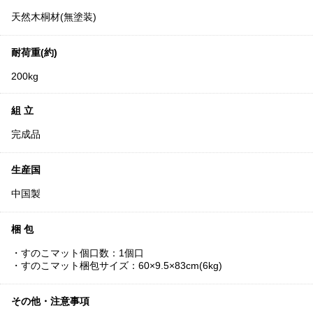
天然木桐材(無塗装)
耐荷重(約)
200kg
組 立
完成品
生産国
中国製
梱 包
・すのこマット個口数：1個口
・すのこマット梱包サイズ：60×9.5×83cm(6kg)
その他・注意事項