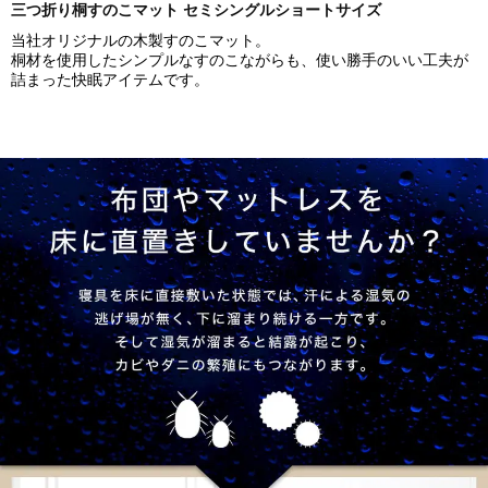
ット
三つ折り桐すのこマット セミシングルショートサイズ
セミシングルショート
当社オリジナルの木製すのこマット。
桐材を使用したシンプルなすのこながらも、使い勝手のいい工夫が
シングルショート
詰まった快眠アイテムです。
セミシングル
シングル
セミダブル
ダブル
クイーン
▼三つ折り檜すのこマット単品のみ
セミシングル
シングル
セミダブル
ダブル
▼三つ折り檜すのこマットと三つ折りポケットコイルマットレス
とのセット
セミシングル