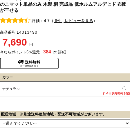
のこマット単品のみ 木製 桐 完成品 低ホルムアルデヒド 布団
が干せる
評価：4.7（
6件 | レビューを見る
）
14013490
商品番号
7,690
円
384
詳細
今ならポイント5％還元
pt
送料無料
※一部地域を除く
カラー
ナチュラル
{1-3日以内出荷予定}
配送地域 ※別途送料追加地域・配送不可地域がございます。