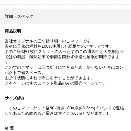
詳細・スペック
商品説明
当社オリジナルの三つ折り桐すのこマットです。
素材に天然の桐材を100%使用した総桐すのこマットです。
すのこ板1枚1枚にスリットの入ったすのこの通気性と天然桐なら
ではの調湿、耐熱効果で季節を問わず快適な睡眠が期待できま
す。
このすのこマットは三つ折りにできるため、使わないときはコン
パクトで省スペース。
山折り状態にすれば布団を干すことができます。
※本ページはすのこマット単品のみの販売ページです。
サイズ(約)
・すのこマット外寸：幅80×長さ180×厚さ3.2cm(※バンドで連結
してあるため縮めると長さはマイナス6cmとなります。)
材 質