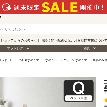
o
【ショップからのお知らせ】地震に伴う配送状況とお盆期間営業につい
マットレス
寝具
ベッド
三つ折りすのこマット すのこベッド クイーン すのこマット単品のみ 木
商