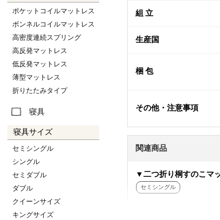
ポケットコイルマットレス
組 立
ボンネルコイルマットレス
高密度連続スプリング
生産国
高反発マットレス
低反発マットレス
梱 包
薄型マットレス
折りたたみタイプ
その他・注意事項
寝具
寝具サイズ
関連商品
セミシングル
シングル
▼二つ折り桐すのこマ
セミダブル
セミシングル
ダブル
クイーンサイズ
シングル
キングサイズ