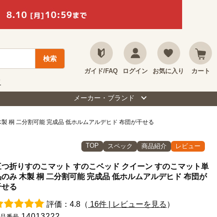
ガイド/FAQ
ログイン
お気に入り
カート
て
メーカー・ブランド
製 桐 二分割可能 完成品 低ホルムアルデヒド 布団が干せる
TOP
スペック
商品紹介
レビュー
三つ折りすのこマット すのこベッド クイーン すのこマット単
品のみ 木製 桐 二分割可能 完成品 低ホルムアルデヒド 布団が
干せる
評価：4.8（
16件 | レビューを見る
）
14013222
品番号