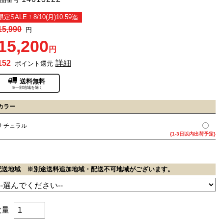
限定SALE！8/10(月)10:59迄
15,990
円
15,200
円
152
詳細
ポイント還元
送料無料
※一部地域を除く
カラー
ナチュラル
{1-3日以内出荷予定}
配送地域 ※別途送料追加地域・配送不可地域がございます。
数量