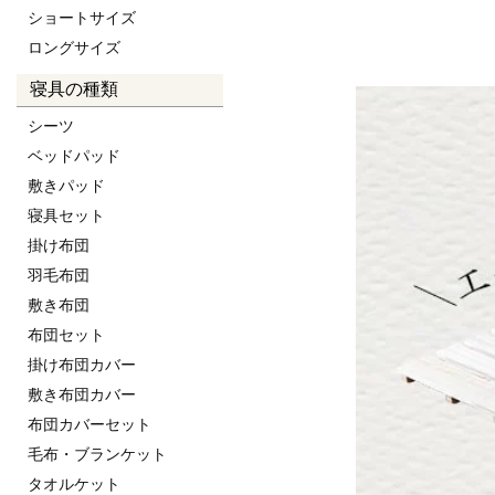
ショートサイズ
セミダブル
ロングサイズ
寝具の種類
ダブル
シーツ
クイーン
ベッドパッド
敷きパッド
▼三つ折り桐すのこマ
寝具セット
幅90cmタイプ
掛け布団
セミシングルショート
羽毛布団
シングルショート
敷き布団
セミシングル
布団セット
シングル
掛け布団カバー
セミダブル
敷き布団カバー
布団カバーセット
ダブル
毛布・ブランケット
クイーン
タオルケット
キング