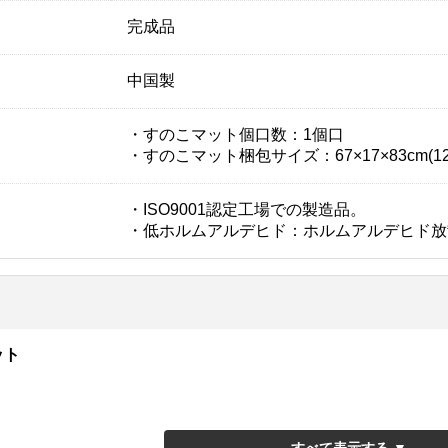
完成品
中国製
・すのこマット個口数：1個口
・すのこマット梱包サイズ：67×17×83cm(12
・ISO9001認定工場での製造品。
・低ホルムアルデヒド：ホルムアルデヒド放散量0.1
ット