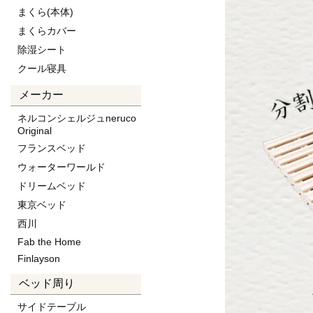
まくら(本体)
▼三つ折り桐すのこマ
まくらカバー
セミシングル
除湿シート
シングル
クール寝具
セミダブル
メーカー
ダブル
ネルコンシェルジュneruco
▼三つ折り桐すのこマ
Original
セミシングルショート
フランスベッド
シングルショート
ウォーターワールド
セミシングル
ドリームベッド
シングル
東京ベッド
西川
セミダブル
Fab the Home
ダブル
Finlayson
クイーン
ベッド周り
▼三つ折り檜すのこマ
セミシングル
サイドテーブル