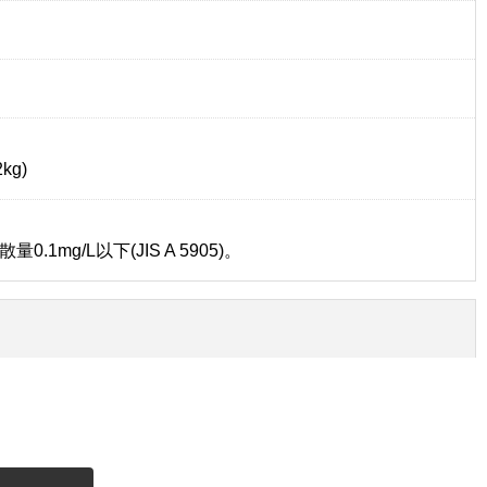
kg)
mg/L以下(JIS A 5905)。