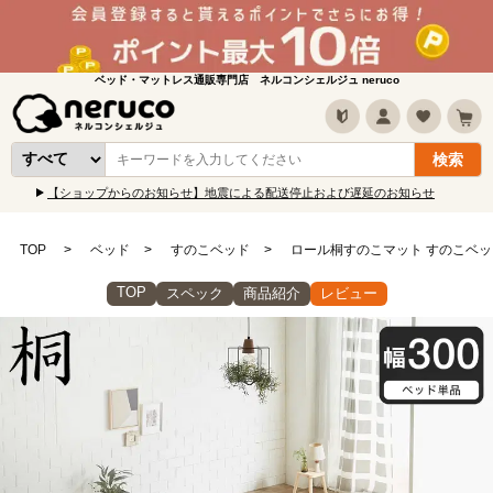
ベッド・マットレス通販専門店 ネルコンシェルジュ neruco
【ショップからのお知らせ】地震による配送停止および遅延のお知らせ
TOP
ベッド
すのこベッド
ロール桐すのこマット すのこベッド
TOP
スペック
商品紹介
レビュー