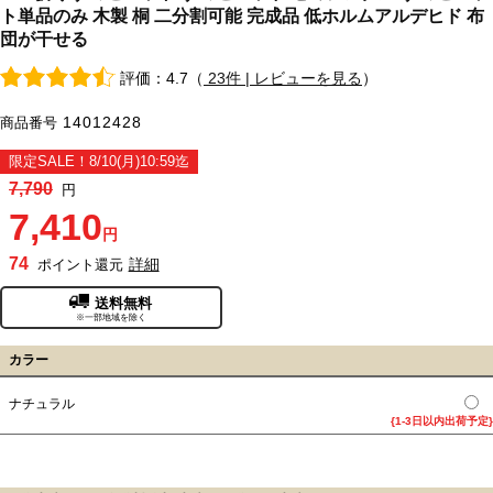
ト単品のみ 木製 桐 二分割可能 完成品 低ホルムアルデヒド 布
団が干せる
評価：4.7（
23件 | レビューを見る
）
14012428
商品番号
限定SALE！8/10(月)10:59迄
7,790
円
7,410
円
74
詳細
ポイント還元
送料無料
※一部地域を除く
カラー
ナチュラル
{1-3日以内出荷予定}