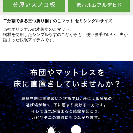
ダブル
▼三つ折り桐すのこマットと三つ折りウレタンマットレスとのセ
ット
二分割できる三つ折り桐すのこマット セミシングルサイズ
セミシングルショート
当社オリジナルの木製すのこマット。
桐材を使用したシンプルなすのこながらも、使い勝手のいい工夫が
シングルショート
詰まった快眠アイテムです。
セミシングル
シングル
セミダブル
ダブル
クイーン
▼三つ折り檜すのこマット単品のみ
セミシングル
シングル
セミダブル
ダブル
▼三つ折り檜すのこマットと三つ折りポケットコイルマットレス