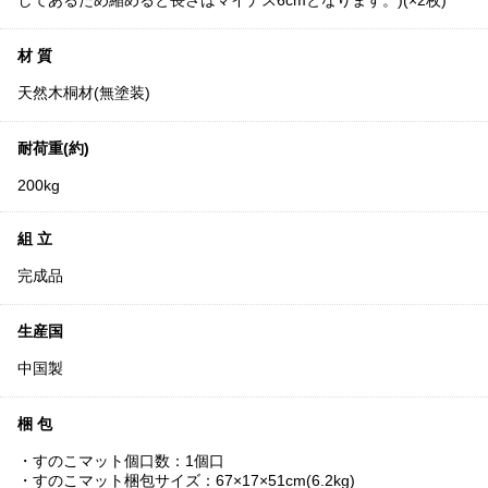
してあるため縮めると長さはマイナス6cmとなります。)(×2枚)
材 質
天然木桐材(無塗装)
耐荷重(約)
200kg
組 立
完成品
生産国
中国製
梱 包
・すのこマット個口数：1個口
・すのこマット梱包サイズ：67×17×51cm(6.2kg)