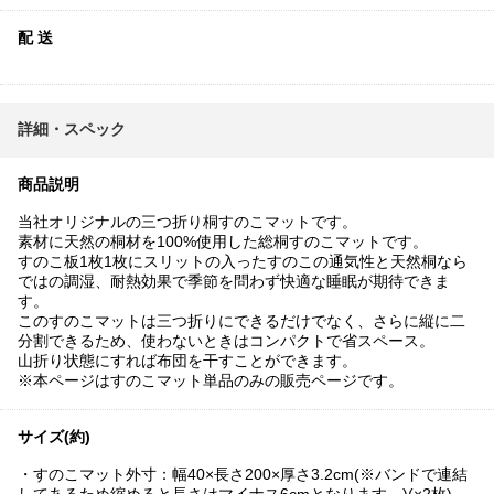
配 送
詳細・スペック
商品説明
当社オリジナルの三つ折り桐すのこマットです。
素材に天然の桐材を100%使用した総桐すのこマットです。
すのこ板1枚1枚にスリットの入ったすのこの通気性と天然桐なら
ではの調湿、耐熱効果で季節を問わず快適な睡眠が期待できま
す。
このすのこマットは三つ折りにできるだけでなく、さらに縦に二
分割できるため、使わないときはコンパクトで省スペース。
山折り状態にすれば布団を干すことができます。
※本ページはすのこマット単品のみの販売ページです。
サイズ(約)
・すのこマット外寸：幅40×長さ200×厚さ3.2cm(※バンドで連結