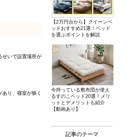
【2万円台から】クイーンベ
ッドおすすめ21選！ベッド
を選ぶポイントを解説
10
るせいで設置場所が
今持っている敷布団が使え
があり、寝室が狭く
るすのこベッド20選！メリ
ットとデメリットも紹介
【動画あり】
記事のテーマ