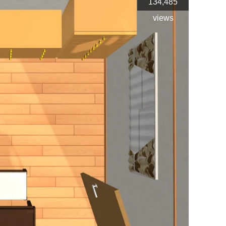
134,485
views