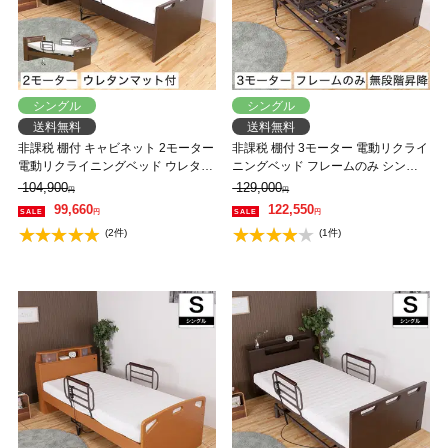
シングル
シングル
送料無料
送料無料
非課税 棚付 キャビネット 2モーター
非課税 棚付 3モーター 電動リクライ
電動リクライニングベッド ウレタン
ニングベッド フレームのみ シング
マットレス シングル 高さ4段階調整
ル 無段階昇降 背上げ 脚上げ 高さ調
104,900
129,000
円
円
LED照明 コンセント付
整
99,660
122,550
円
円
(2件)
(1件)