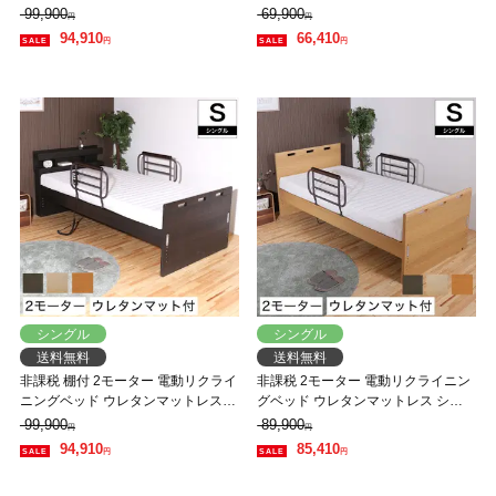
マットレス シングル 高さ4段階調整
ングル パネル型ベッド フラット 背
99,900
69,900
円
円
照明 コンセント付
上げと脚上げが同時動作
94,910
66,410
円
円
シングル
シングル
送料無料
送料無料
非課税 棚付 2モーター 電動リクライ
非課税 2モーター 電動リクライニン
ニングベッド ウレタンマットレス
グベッド ウレタンマットレス シン
シングル 高さ6段階調整 LED照明 コ
グル パネル型ベッド フラット 背上
99,900
89,900
円
円
ンセント付
げと脚上げが同時動作
94,910
85,410
円
円