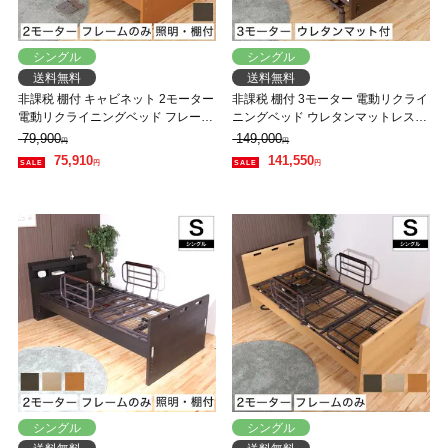
シングル
シングル
送料無料
送料無料
非課税 棚付 キャビネット 2モーター
非課税 棚付 3モーター 電動リクライ
電動リクライニングベッド フレーム
ニングベッド ウレタンマットレス
のみ シングル 高さ4段階調整 照明
シングル 無段階昇降 背上げ 脚上げ
79,900
149,000
円
円
コンセント付
高さ調整
75,910
141,550
円
円
シングル
シングル