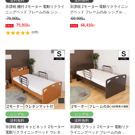
送料無料
送料無料
非課税 棚付 2モーター 電動リクライ
非課税 2モーター 電動リクライニン
ニングベッド フレームのみ シング
グベッド フレームのみ シングル パ
ル 高さ6段階調整 LED照明 コンセン
ネル型ベッド フラット 背上げと脚
79,900
69,900
円
円
ト付
上げが同時動作
75,910
66,410
円
円
(1件)
シングル
シングル
送料無料
送料無料
非課税 棚付 キャビネット 2モーター
非課税 フラット 2モーター 電動リク
電動リクライニングベッド ウレタン
ライニングベッド フレームのみ シ