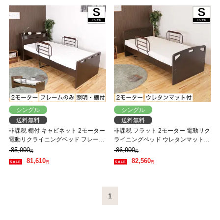
シングル
シングル
送料無料
送料無料
非課税 棚付 キャビネット 2モーター
非課税 フラット 2モーター 電動リク
電動リクライニングベッド フレーム
ライニングベッド ウレタンマットレ
のみ シングル 高さ4段階調整 LED照
ス シングル パネル型ベッド フラッ
85,900
86,900
円
円
明 コンセント付
ト 背上げと脚上げが同時動作
81,610
82,560
円
円
1