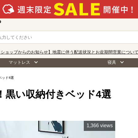
o
【ショップからのお知らせ】地震に伴う配送状況とお盆期間営業につい
マットレス
寝具
ベッド4選
！黒い収納付きベッド4選
1,366 views