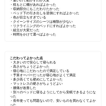
・重いので動かすのが大変
・枕もとに棚があればよかった
・収納部分にもこだわりたかった
・ベッド下の引き出しを逆側にすればよかった
・色が目立ちすぎている
・クイーンサイズのシーツは種類が少ない
・リクライニングのベッドにすればよかった
・組立が大変だった
・時間をかけて選べばよかった
こだわってよかった点
・大きいので安心して寝られる
・高さがちょうどよかった
・寝心地にこだわったので満足している
・予算オーバーだったが寝心地がよくて満足
・多少高くても硬めにしてよかった
・マットレスの硬さがちょうどよい
・腰痛が改善した
・別々のベッドに寝るようにしてから安眠できるようにな
った
・長年使っても問題ないので、安いものを買わなくてよか
った