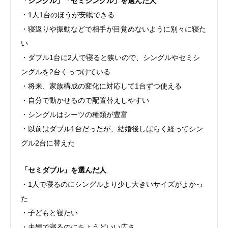
「シングル」「セミシングル」を選んだ人
・1人1台のほうが安眠できる
・寝返りや振動などで相手が目覚めないように別々に寝た
い
・ダブル1台に2人で寝ると狭いので、シングルやセミシ
ングルを2台くっつけている
・将来、家族構成の変化に対応して1台ずつ使える
・自分で動かせるので配置替えしやすい
・シングルはシーツの種類が豊富
・以前はダブル1台だったが、結婚後しばらく経ってシン
グル2台に替えた
「セミダブル」を選んだ人
・1人で寝るのにシングルより少し大きいサイズがよかっ
た
・子どもと寝たい
・夫婦で寝るのにちょうどいい広さ