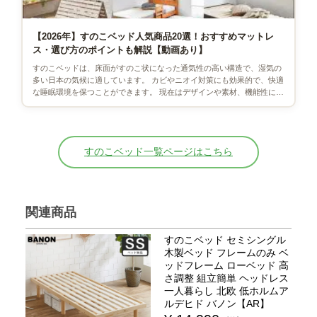
【2026年】すのこベッド人気商品20選！おすすめマットレ
ス・選び方のポイントも解説【動画あり】
すのこベッドは、床面がすのこ状になった通気性の高い構造で、湿気の
多い日本の気候に適しています。 カビやニオイ対策にも効果的で、快適
な睡眠環境を保つことができます。 現在はデザインや素材、機能性に優
れた多彩なタイプが販売さ […]
すのこベッド一覧ページはこちら
関連商品
すのこベッド セミシングル
木製ベッド フレームのみ ベ
ッドフレーム ローベッド 高
さ調整 組立簡単 ヘッドレス
一人暮らし 北欧 低ホルムア
ルデヒド バノン【AR】