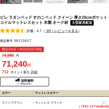
ビレ ラタンベッド すのこベッド クイーン 厚さ20cmポケット
コイルマットレスセット 木製 オーク材
大型家具配送
評価：4.7（
3件 | レビューを見る
）
36113417
商品番号
限定SALE！8/10(月)10:59迄
74,980
円
71,240
円
712
詳細
ポイント還元
送料無料
※一部地域を除く
カラー
マットレスカラー
ライトブラウン
マットレス-ブラック
{【予約】8月下旬以降出荷}