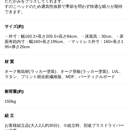
たたかみをプラスしてくれます。
すのこベッドのため通気性抜群で季節を問わず快適な眠りが期待
できます。
サイズ(約)
・外寸：幅160.2×長さ205.5×高さ84cm、・床面高：30cm、・床
面有効内寸：幅160×長さ195cm、・マットレス外寸：160×長さ1
95×厚さ20cm
材 質
オーク無垢材(ラッカー塗装)、オーク突板(ラッカー塗装)、LVL、
ラタン、プリント紙化粧繊維版、MDF、パーティクルボード
耐荷重(約)
150kg
組 立
お客様組立品(大人2人約30分)、※組立時、別途プラスドライバー