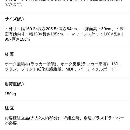
できます。
サイズ(約)
・外寸：幅160.2×長さ205.5×高さ84cm、・床面高：30cm、・床
面有効内寸：幅160×長さ195cm、・マットレス外寸：160×長さ1
95×厚さ15cm
材 質
オーク無垢材(ラッカー塗装)、オーク突板(ラッカー塗装)、LVL、
ラタン、プリント紙化粧繊維版、MDF、パーティクルボード
耐荷重(約)
150kg
組 立
お客様組立品(大人2人約30分)、※組立時、別途プラスドライバー
が必要。