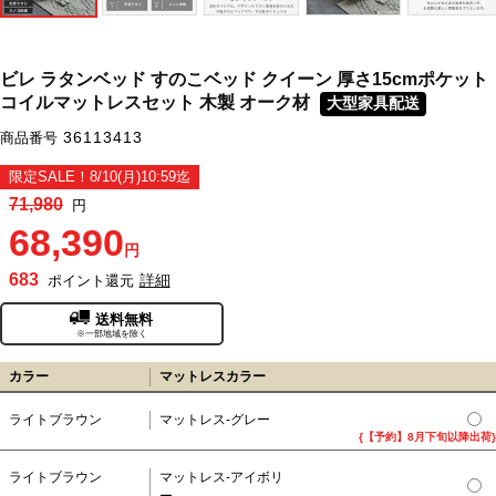
ビレ ラタンベッド すのこベッド クイーン 厚さ15cmポケット
コイルマットレスセット 木製 オーク材
大型家具配送
36113413
商品番号
限定SALE！8/10(月)10:59迄
71,980
円
68,390
円
683
詳細
ポイント還元
送料無料
※一部地域を除く
カラー
マットレスカラー
ライトブラウン
マットレス-グレー
{【予約】8月下旬以降出荷}
ライトブラウン
マットレス-アイボリ