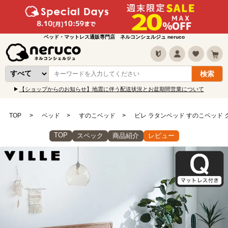
ベッド・マットレス通販専門店 ネルコンシェルジュ neruco
【ショップからのお知らせ】地震に伴う配送状況とお盆期間営業について
TOP
ベッド
すのこベッド
ビレ ラタンベッド すのこベッド 
TOP
スペック
商品紹介
レビュー