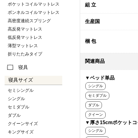
ポケットコイルマットレス
組 立
ボンネルコイルマットレス
高密度連続スプリング
生産国
高反発マットレス
低反発マットレス
梱 包
薄型マットレス
折りたたみタイプ
関連商品
寝具
▼ベッド単品
寝具サイズ
シングル
セミシングル
セミダブル
シングル
ダブル
セミダブル
クイーン
ダブル
▼厚さ15cmポケット
クイーンサイズ
シングル
キングサイズ