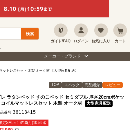
ガイド/FAQ
ログイン
お気に入り
カート
て
メーカー・ブランド
ルマットレスセット 木製 オーク材 【大型家具配送】
TOP
スペック
商品紹介
レビュー
ビレ ラタンベッド すのこベッド セミダブル 厚さ20cmポケッ
トコイルマットレスセット 木製 オーク材
大型家具配送
36113415
品番号
限定SALE！8/10(月)10:59迄
62,980