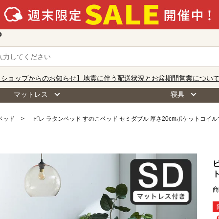
o
【ショップからのお知らせ】地震に伴う配送状況とお盆期間営業につい
マットレス
寝具
ベッド
ビレ ラタンベッド すのこベッド セミダブル 厚さ20cmポケットコイ
商