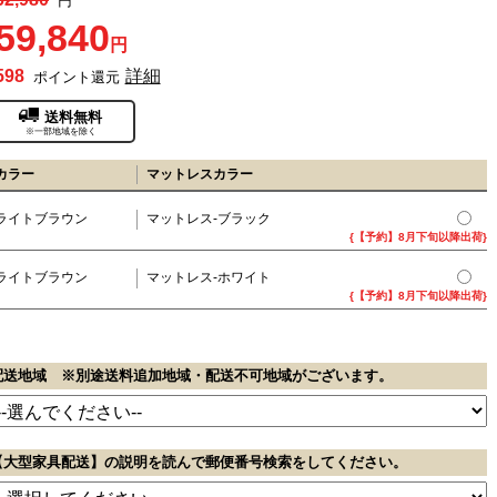
円
59,840
円
598
詳細
ポイント還元
送料無料
※一部地域を除く
カラー
マットレスカラー
ライトブラウン
マットレス-ブラック
{【予約】8月下旬以降出荷}
ライトブラウン
マットレス-ホワイト
{【予約】8月下旬以降出荷}
配送地域 ※別途送料追加地域・配送不可地域がございます。
【大型家具配送】の説明を読んで郵便番号検索をしてください。