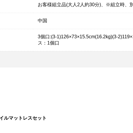
お客様組立品(大人2人約30分)、※組立時
中国
3個口:(3-1)126×73×15.5cm(16.2kg)(3-2)11
ス：1個口
コイルマットレスセット