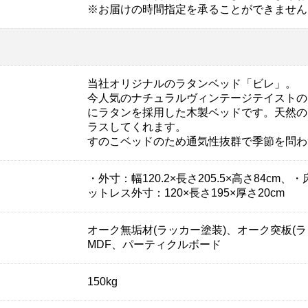
※お届けの時間指定を承ることができません
当社オリジナルのラタンベッド「ビレ」。
今人気のナチュラルヴィンテージテイストの
にラタンを採用した木製ベッドです。天然の
ラスしてくれます。
すのこベッドのため通気性抜群で季節を問わ
・外寸：幅120.2×長さ205.5×高さ84cm
ットレス外寸：120×長さ195×厚さ20cm
オーク無垢材(ラッカー塗装)、オーク突板(
MDF、パーティクルボード
150kg