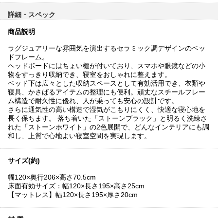
詳細・スペック
商品説明
ラグジュアリーな雰囲気を演出するセラミック調デザインのベッ
ドフレーム。
ヘッドボードにはちょい棚が付いており、スマホや眼鏡などの小
物をすっきり収納でき、寝室をおしゃれに整えます。
ベッド下は広々とした収納スペースとして有効活用でき、衣類や
寝具、かさばるアイテムの整理にも便利。頑丈なスチールフレー
ム構造で耐久性に優れ、人が乗っても安心の設計です。
さらに通気性の高い構造で湿気がこもりにくく、快適な寝心地を
長く保ちます。 落ち着いた「ストーンブラック」と明るく洗練さ
れた「ストーンホワイト」の2色展開で、どんなインテリアにも調
和し、上質で心地よい寝室空間を実現します。
サイズ(約)
幅120×奥行206×高さ70.5cm
床面有効サイズ：幅120×長さ195×高さ25cm
【マットレス】幅120×長さ195×厚さ20cm