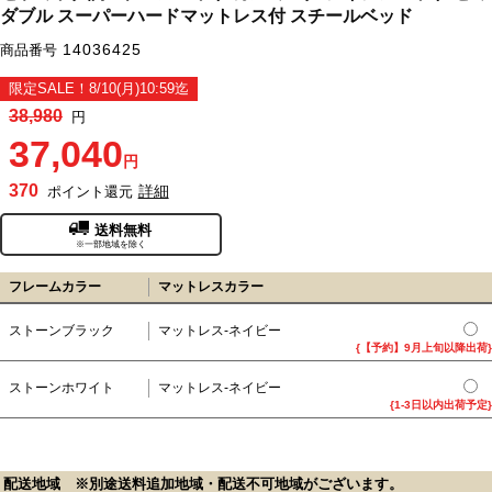
ダブル スーパーハードマットレス付 スチールベッド
14036425
商品番号
限定SALE！8/10(月)10:59迄
38,980
円
37,040
円
370
詳細
ポイント還元
送料無料
※一部地域を除く
フレームカラー
マットレスカラー
ストーンブラック
マットレス-ネイビー
{【予約】9月上旬以降出荷}
ストーンホワイト
マットレス-ネイビー
{1-3日以内出荷予定}
配送地域 ※別途送料追加地域・配送不可地域がございます。