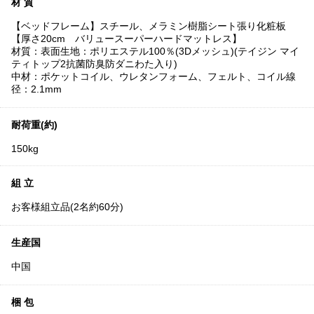
材 質
【ベッドフレーム】スチール、メラミン樹脂シート張り化粧板
【厚さ20cm バリュースーパーハードマットレス】
材質：表面生地：ポリエステル100％(3Dメッシュ)(テイジン マイ
ティトップ2抗菌防臭防ダニわた入り)
中材：ポケットコイル、ウレタンフォーム、フェルト、コイル線
径：2.1mm
耐荷重(約)
150kg
組 立
お客様組立品(2名約60分)
生産国
中国
梱 包