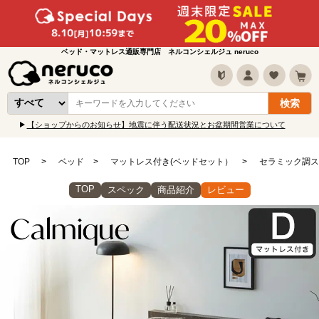
ベッド・マットレス通販専門店 ネルコンシェルジュ neruco
【ショップからのお知らせ】地震に伴う配送状況とお盆期間営業について
TOP
ベッド
マットレス付き(ベッドセット）
セラミック調ス
TOP
スペック
商品紹介
レビュー