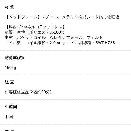
材 質
【ベッドフレーム】スチール、メラミン樹脂シート張り化粧板
【厚さ15cmネルコZマットレス】
材質：生地：ポリエステル100％
中材：ポケットコイル、ウレタンフォーム、フェルト
コイル数：コイル線径：2.0mm、コイル鋼線種：SWRH72B
耐荷重(約)
150kg
組 立
お客様組立品(2名約60分)
生産国
中国