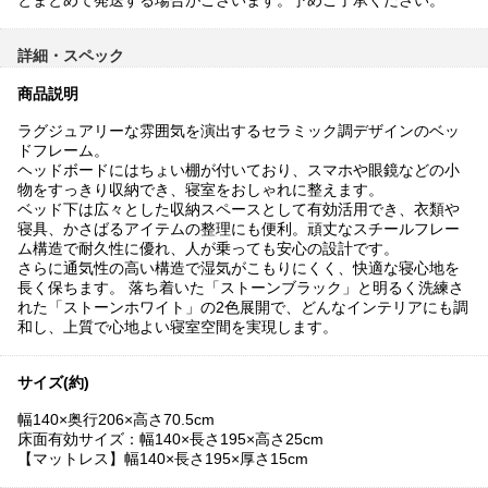
とまとめて発送する場合がございます。予めご了承ください。
詳細・スペック
商品説明
ラグジュアリーな雰囲気を演出するセラミック調デザインのベッ
ドフレーム。
ヘッドボードにはちょい棚が付いており、スマホや眼鏡などの小
物をすっきり収納でき、寝室をおしゃれに整えます。
ベッド下は広々とした収納スペースとして有効活用でき、衣類や
寝具、かさばるアイテムの整理にも便利。頑丈なスチールフレー
ム構造で耐久性に優れ、人が乗っても安心の設計です。
さらに通気性の高い構造で湿気がこもりにくく、快適な寝心地を
長く保ちます。 落ち着いた「ストーンブラック」と明るく洗練さ
れた「ストーンホワイト」の2色展開で、どんなインテリアにも調
和し、上質で心地よい寝室空間を実現します。
サイズ(約)
幅140×奥行206×高さ70.5cm
床面有効サイズ：幅140×長さ195×高さ25cm
【マットレス】幅140×長さ195×厚さ15cm