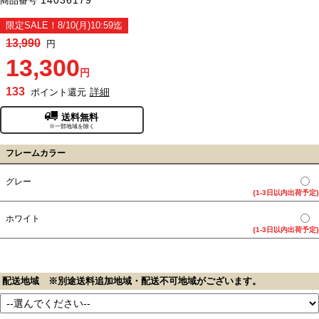
商品番号
限定SALE！8/10(月)10:59迄
13,990
円
13,300
円
133
詳細
ポイント還元
送料無料
※一部地域を除く
フレームカラー
グレー
{1-3日以内出荷予定}
ホワイト
{1-3日以内出荷予定}
配送地域 ※別途送料追加地域・配送不可地域がございます。