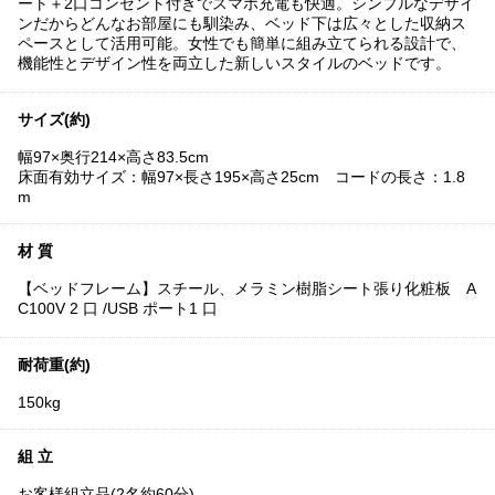
ート＋2口コンセント付きでスマホ充電も快適。シンプルなデザイ
ンだからどんなお部屋にも馴染み、ベッド下は広々とした収納ス
ペースとして活用可能。女性でも簡単に組み立てられる設計で、
機能性とデザイン性を両立した新しいスタイルのベッドです。
サイズ(約)
幅97×奥行214×高さ83.5cm
床面有効サイズ：幅97×長さ195×高さ25cm コードの長さ：1.8
m
材 質
【ベッドフレーム】スチール、メラミン樹脂シート張り化粧板 A
C100V 2 口 /USB ポート1 口
耐荷重(約)
150kg
組 立
お客様組立品(2名約60分)