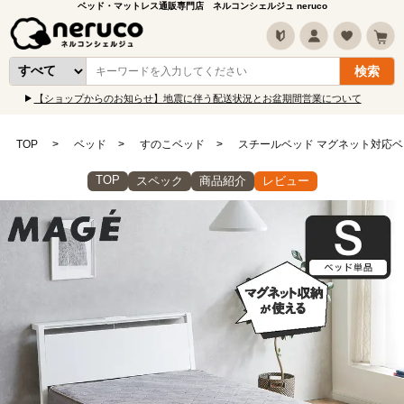
ベッド・マットレス通販専門店 ネルコンシェルジュ neruco
【ショップからのお知らせ】地震に伴う配送状況とお盆期間営業について
TOP
ベッド
すのこベッド
スチールベッド マグネット対応ベ
TOP
スペック
商品紹介
レビュー