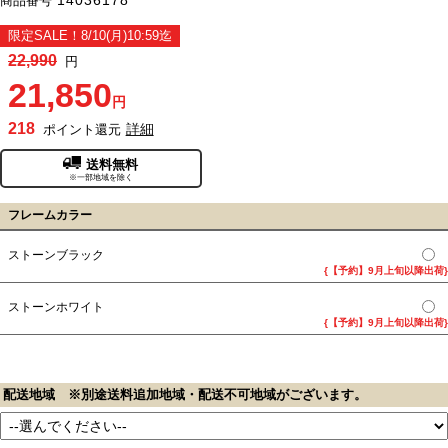
商品番号
限定SALE！8/10(月)10:59迄
22,990
円
21,850
円
218
詳細
ポイント還元
送料無料
※一部地域を除く
フレームカラー
ストーンブラック
{【予約】9月上旬以降出荷}
ストーンホワイト
{【予約】9月上旬以降出荷}
配送地域 ※別途送料追加地域・配送不可地域がございます。