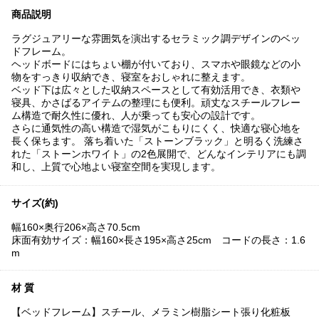
商品説明
ラグジュアリーな雰囲気を演出するセラミック調デザインのベッ
ドフレーム。
ヘッドボードにはちょい棚が付いており、スマホや眼鏡などの小
物をすっきり収納でき、寝室をおしゃれに整えます。
ベッド下は広々とした収納スペースとして有効活用でき、衣類や
寝具、かさばるアイテムの整理にも便利。頑丈なスチールフレー
ム構造で耐久性に優れ、人が乗っても安心の設計です。
さらに通気性の高い構造で湿気がこもりにくく、快適な寝心地を
長く保ちます。 落ち着いた「ストーンブラック」と明るく洗練さ
れた「ストーンホワイト」の2色展開で、どんなインテリアにも調
和し、上質で心地よい寝室空間を実現します。
サイズ(約)
幅160×奥行206×高さ70.5cm
床面有効サイズ：幅160×長さ195×高さ25cm コードの長さ：1.6
m
材 質
【ベッドフレーム】スチール、メラミン樹脂シート張り化粧板