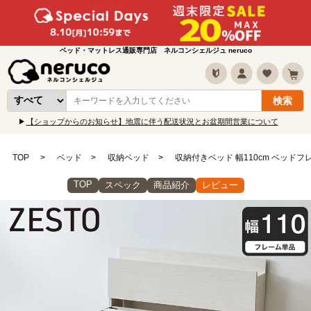
ベッド・マットレス通販専門店 ネルコンシェルジュ neruco
【ショップからのお知らせ】地震に伴う配送状況とお盆期間営業について
TOP
ベッド
収納ベッド
収納付きベッド 幅110cm ベッド
TOP
スペック
商品紹介
レビュー