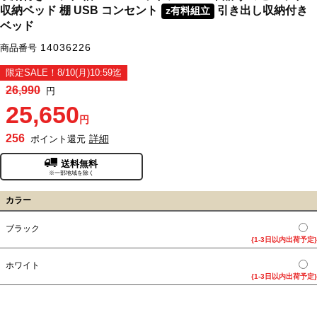
収納ベッド 棚 USB コンセント
引き出し収納付き
z有料組立
ベッド
14036226
商品番号
限定SALE！8/10(月)10:59迄
26,990
円
25,650
円
256
詳細
ポイント還元
送料無料
※一部地域を除く
カラー
ブラック
{1-3日以内出荷予定}
ホワイト
{1-3日以内出荷予定}