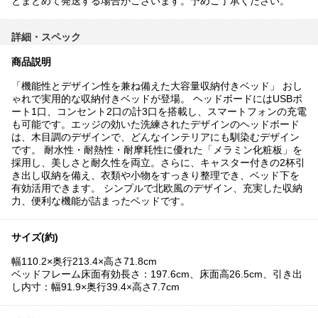
とまとめて発送する場合がございます。予めご了承ください。
詳細・スペック
商品説明
「機能性とデザイン性を兼ね備えた大容量収納付きベッド」 おし
ゃれで実用的な収納付きベッドが登場。 ヘッドボードにはUSBポ
ート1口、コンセント2口の計3口を搭載し、スマートフォンの充電
も可能です。エッジの効いた洗練されたデザインのヘッドボード
は、木目調のデザインで、どんなインテリアにも馴染むデザイン
です。 耐水性・耐熱性・耐摩耗性に優れた「メラミン化粧板」を
採用し、美しさと耐久性を両立。さらに、キャスター付きの2杯引
き出し収納を備え、衣類や小物をすっきり整理でき、ベッド下を
有効活用できます。 シンプルで北欧風のデザイン、充実した収納
力、便利な機能が詰まったベッドです。
サイズ(約)
幅110.2×奥行213.4×高さ71.8cm
ベッドフレーム床面有効長さ：197.6cm、床面高26.5cm、引き出
し内寸：幅91.9×奥行39.4×高さ7.7cm