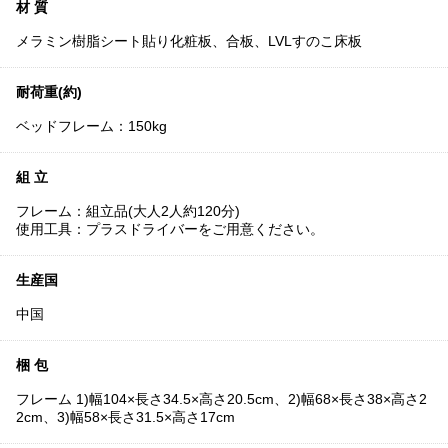
材 質
メラミン樹脂シート貼り化粧板、合板、LVLすのこ床板
耐荷重(約)
ベッドフレーム：150kg
組 立
フレーム：組立品(大人2人約120分)
使用工具：プラスドライバーをご用意ください。
生産国
中国
梱 包
フレーム 1)幅104×長さ34.5×高さ20.5cm、2)幅68×長さ38×高さ2
2cm、3)幅58×長さ31.5×高さ17cm