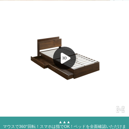
▲▲▲
マウスで360°回転！スマホは指でOK！ベッドを全面確認いただけま