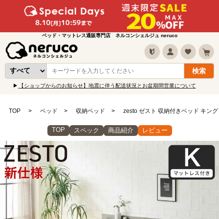
ベッド・マットレス通販専門店 ネルコンシェルジュ neruco
【ショップからのお知らせ】地震に伴う配送状況とお盆期間営業について
TOP
ベッド
収納ベッド
zesto ゼスト 収納付きベッド キン
TOP
スペック
商品紹介
レビュー