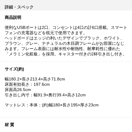
詳細・スペック
商品説明
便利なUSBポートは2口、コンセントは4口の計6口搭載。スマート
フォンの充電器などを枕元で使用できます。
ヘッドボードはエッジの利いたデザインでブラック、ホワイト、
ブラウン、グレー、ナチュラルの木目調フレームがお部屋になじ
みます。フレーム表面には耐水性や耐熱性、耐摩耗性に優れた
「メラミン化粧板」を採用。キャスター付きの2杯引き出し付き。
サイズ(約)
幅180.2×長さ213.4×高さ71.8cm
床面有効長さ：197.6cm
床面高26.5cm
引き出し内寸：幅91.9×奥行39.4×高さ12cm
マットレス：本体：(約)幅180×長さ195×厚さ23cm
材 質