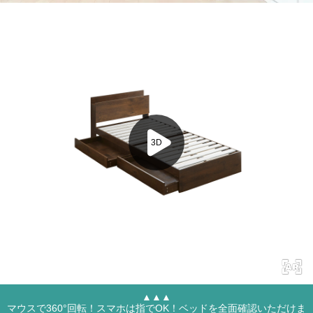
▲▲▲
マウスで360°回転！スマホは指でOK！ベッドを全面確認いただけま