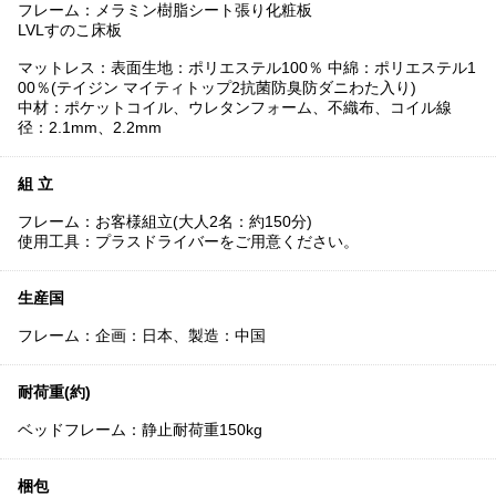
フレーム：メラミン樹脂シート張り化粧板
LVLすのこ床板
マットレス：表面生地：ポリエステル100％ 中綿：ポリエステル1
00％(テイジン マイティトップ2抗菌防臭防ダニわた入り)
中材：ポケットコイル、ウレタンフォーム、不織布、コイル線
径：2.1mm、2.2mm
組 立
フレーム：お客様組立(大人2名：約150分)
使用工具：プラスドライバーをご用意ください。
生産国
フレーム：企画：日本、製造：中国
耐荷重(約)
ベッドフレーム：静止耐荷重150kg
梱包