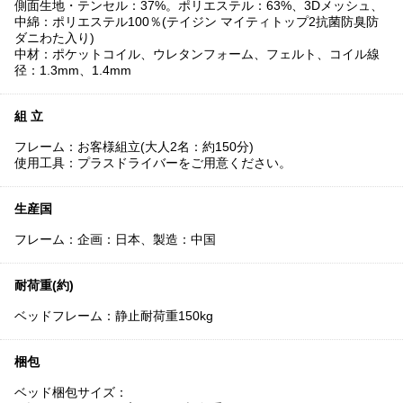
側面生地・テンセル：37%。ポリエステル：63%、3Dメッシュ、
中綿：ポリエステル100％(テイジン マイティトップ2抗菌防臭防
ダニわた入り)
中材：ポケットコイル、ウレタンフォーム、フェルト、コイル線
径：1.3mm、1.4mm
組 立
フレーム：お客様組立(大人2名：約150分)
使用工具：プラスドライバーをご用意ください。
生産国
フレーム：企画：日本、製造：中国
耐荷重(約)
ベッドフレーム：静止耐荷重150kg
梱包
ベッド梱包サイズ：