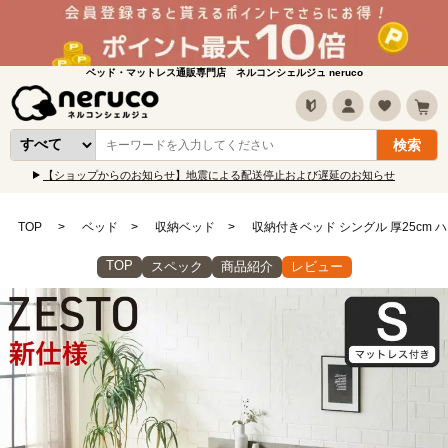
ベッド・マットレス通販専門店 ネルコンシェルジュ neruco
【ショップからのお知らせ】地震による配送停止および遅延のお知らせ
TOP
ベッド
収納ベッド
収納付きベッド シングル 厚25cm
TOP
スペック
商品紹介
レビュー