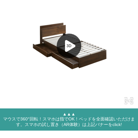
▲▲▲
マウスで360°回転！スマホは指でOK！ベッドを全面確認いただけま
す。スマホの試し置き（AR体験）は上記バナーをclick!