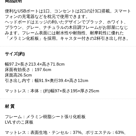
商品説明
便利なUSBポートは1口、コンセントは2口の計3口搭載。スマート
フォンの充電器などを枕元で使用できます。
ヘッドボードはエッジの利いたデザインでブラック、ホワイト、
ブラウン、グレー、ナチュラルの木目調フレームがお部屋になじ
みます。フレーム表面には耐水性や耐熱性、耐摩耗性に優れた
「メラミン化粧板」を採用。キャスター付きの2杯引き出し付き。
サイズ(約)
幅97.2×長さ213.4×高さ71.8cm
床面有効長さ：197.6cm
床面高26.5cm
引き出し内寸：幅91.9×奥行39.4×高さ12cm
マットレス：本体：(約)幅97×長さ195×厚さ25cm
材 質
フレーム：メラミン樹脂シート張り化粧板
LVLすのこ床板
マットレス：表面生地・テンセル：37%。ポリエステル：63%、