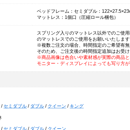
ベッドフレーム：セミダブル：122×27.5×23c
マットレス：1個口（圧縮ロール梱包）
スプリング入りのマットレス以外でのご使用
のマットレスでのご使用をお願いいたします
※複数ご注文の場合、時間指定のご希望有無
そのため、ご注文後の時間指定追加はお受け
※商品画像は色合いや素材感が実際の商品と
モニター・ディスプレイによっても写り方が
ル
/
セミダブル
/
ダブル
/
クイーン
/
キング
き
ル
/
セミダブル
/
ダブル
/
クイーン