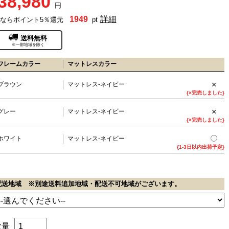
38,980
円
1949
詳細
ならポイント5％還元
pt
送料無料
※一部地域を除く
フレームカラー
マットレスカラー
×
ブラウン
マットレス-ネイビー
{×完売しました}
×
グレー
マットレス-ネイビー
{×完売しました}
ホワイト
マットレス-ネイビー
{1-3日以内出荷予定}
配送地域 ※別途送料追加地域・配送不可地域がございます。
数量