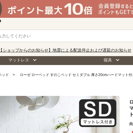
o
【ショップからのお知らせ】地震による配送停止および遅延のお知らせ
マットレス
寝具
ベッド
ローゼ ローベッド すのこベッド セミダブル 厚さ20cmハードマット付
商