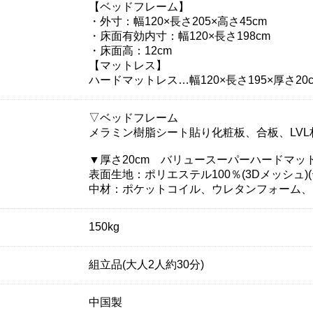
【ベッドフレーム】
・外寸：幅120×長さ205×高さ45cm
・床面有効内寸：幅120×長さ198cm
・床面高：12cm
【マットレス】
ハードマットレス…幅120×長さ195×厚さ20
▽ベッドフレーム
メラミン樹脂シート貼り化粧板、合板、LVL
▼厚さ20cm バリュースーパーハードマッ
表面生地：ポリエステル100％(3Dメッシュ
中材：ポケットコイル、ウレタンフォーム、フ
150kg
組立品(大人2人約30分)
中国製