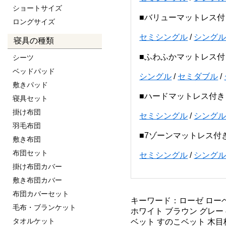
ショートサイズ
■バリューマットレス付
ロングサイズ
セミシングル
/
シング
寝具の種類
■ふわふかマットレス付
シーツ
ベッドパッド
シングル
/
セミダブル
/
敷きパッド
■ハードマットレス付き
寝具セット
掛け布団
セミシングル
/
シング
羽毛布団
■7ゾーンマットレス付
敷き布団
布団セット
セミシングル
/
シング
掛け布団カバー
敷き布団カバー
布団カバーセット
キーワード：ローゼ ローベ
毛布・ブランケット
ホワイト ブラウン グレー
タオルケット
ベット すのこベット 木目