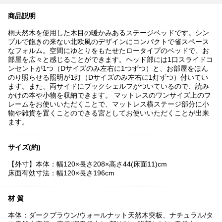
商品説明
桐天然木を使用した木目の暖かみあるステージベッドです。シン
プルで飽きの来ない北欧風のデザインにコンパクトで省スペース
なフォルム。空間にゆとりをもたせたロータイプのベッドで、お
部屋を広々と感じることができます。ヘッド部には1口スライドコ
ンセントが1つ（Dサイズのみ左右に1つずつ）と、お部屋をほん
のり照らせる照明が1灯（Dサイズのみ左右に1灯ずつ）付いてい
ます。また、両サイドにブックシェルフがついているので、読み
かけの本や小物を収納できます。 マットレスのワンサイズ上のフ
レームをお使いいただくことで、マットレス横ステージ部分に小
物や雑貨を置くことのできる宮としてお使いいただくことが出来
ます。
サイズ(約)
【外寸】本体：幅120×長さ208×高さ44(床面11)cm
床面有効寸法：幅120×長さ196cm
材 質
本体：ダークブラウン/ウォールナット天然木突板、ナチュラル/タ