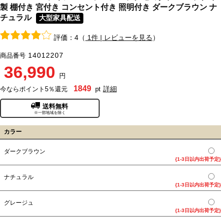
製 棚付き 宮付き コンセント付き 照明付き ダークブラウン ナ
チュラル
大型家具配送
評価：4（
1件 | レビューを見る
）
14012207
商品番号
36,990
円
1849
詳細
今ならポイント5％還元
pt
送料無料
※一部地域を除く
カラー
ダークブラウン
{1-3日以内出荷予定}
ナチュラル
{1-3日以内出荷予定}
グレージュ
{1-3日以内出荷予定}