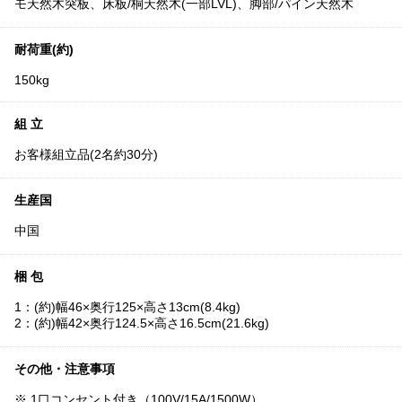
モ天然木突板、床板/桐天然木(一部LVL)、脚部/パイン天然木
耐荷重(約)
150kg
組 立
お客様組立品(2名約30分)
生産国
中国
梱 包
1：(約)幅46×奥行125×高さ13cm(8.4kg)
2：(約)幅42×奥行124.5×高さ16.5cm(21.6kg)
その他・注意事項
※ 1口コンセント付き（100V/15A/1500W）