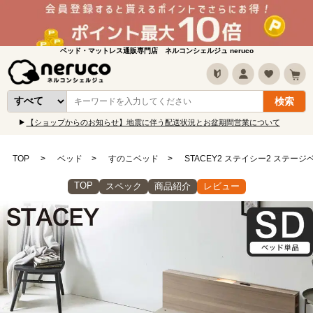
ベッド・マットレス通販専門店 ネルコンシェルジュ neruco
【ショップからのお知らせ】地震に伴う配送状況とお盆期間営業について
TOP
ベッド
すのこベッド
STACEY2 ステイシー2 ステー
TOP
スペック
商品紹介
レビュー