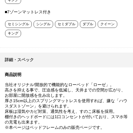
■7ゾーンマットレス付き
セミシングル
シングル
セミダブル
ダブル
クイーン
キング
詳細・スペック
商品説明
当社オリジナル!開放的で機能的なローベッド「ローゼ」。
高さを抑える事で、圧迫感を低減し、天井までの空間が広がり、
お部屋に開放感を生み出します。
厚さ15cm以上のスプリングマットレスを使用すれば、嫌な「ハウ
スダストゾーン」を避けられます。
床板は湿気やカビ対策、通気性を考え、すのこ床板を採用。
棚付きのヘッドボードには1口コンセントが付いており、スマホ等
の充電も出来ます。
※本ページはベッドフレームのみの販売ページです。