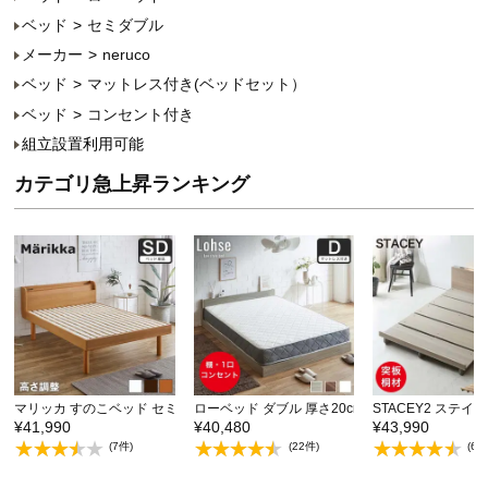
ベッド
セミダブル
メーカー
neruco
ベッド
マットレス付き(ベッドセット）
ベッド
コンセント付き
組立設置利用可能
カテゴリ急上昇ランキング
マリッカ すのこベッド セミダブル 木製ベッド 天然木…
ローベッド ダブル 厚さ20cmポケットコイルマッ
STACEY2 ステイ
¥41,990
¥40,480
¥43,990
(7件)
(22件)
(6件