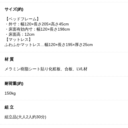
サイズ(約)
【ベッドフレーム】
・外寸：幅120×長さ205×高さ45cm
・床面有効内寸：幅120×長さ198cm
・床面高：12cm
【マットレス】
ふわふかマットレス…幅120×長さ195×厚さ25cm
材 質
メラミン樹脂シート貼り化粧板、合板、LVL材
耐荷重(約)
150kg
組 立
組立品(大人2人約30分)