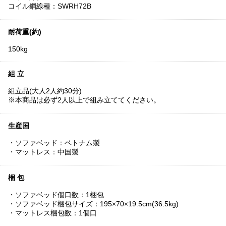
コイル鋼線種：SWRH72B
耐荷重(約)
150kg
組 立
組立品(大人2人約30分)
※本商品は必ず2人以上で組み立ててください。
生産国
・ソファベッド：ベトナム製
・マットレス：中国製
梱 包
・ソファベッド個口数：1梱包
・ソファベッド梱包サイズ：195×70×19.5cm(36.5kg)
・マットレス梱包数：1個口