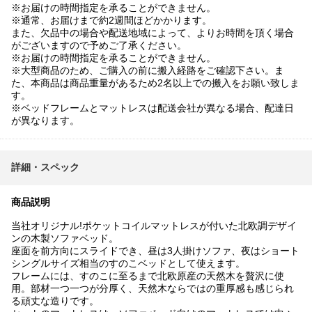
※お届けの時間指定を承ることができません。
※通常、お届けまで約2週間ほどかかります。
また、欠品中の場合や配送地域によって、よりお時間を頂く場合
がございますので予めご了承ください。
※お届けの時間指定を承ることができません。
※大型商品のため、ご購入の前に搬入経路をご確認下さい。ま
た、本商品は商品重量があるため2名以上での搬入をお願い致しま
す。
※ベッドフレームとマットレスは配送会社が異なる場合、配達日
が異なります。
詳細・スペック
商品説明
当社オリジナル!ポケットコイルマットレスが付いた北欧調デザイ
ンの木製ソファベッド。
座面を前方向にスライドでき、昼は3人掛けソファ、夜はショート
シングルサイズ相当のすのこベッドとして使えます。
フレームには、すのこに至るまで北欧原産の天然木を贅沢に使
用。部材一つ一つが分厚く、天然木ならではの重厚感も感じられ
る頑丈な造りです。