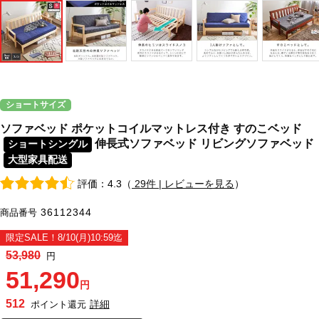
ショートサイズ
ソファベッド ポケットコイルマットレス付き すのこベッド
伸長式ソファベッド リビングソファベッド
ショートシングル
大型家具配送
評価：4.3（
29件 | レビューを見る
）
36112344
商品番号
限定SALE！8/10(月)10:59迄
53,980
円
51,290
円
512
詳細
ポイント還元