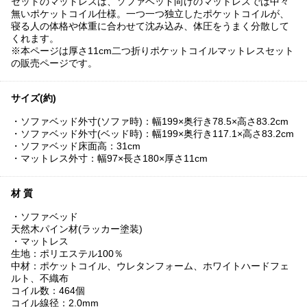
セットのマットレスは、ソファベッド向けのマットレスでは中々
無いポケットコイル仕様。一つ一つ独立したポケットコイルが、
寝る人の体格や体重に合わせて沈み込み、体圧をうまく分散して
くれます。
※本ページは厚さ11cm二つ折りポケットコイルマットレスセット
の販売ページです。
サイズ(約)
・ソファベッド外寸(ソファ時)：幅199×奥行き78.5×高さ83.2cm
・ソファベッド外寸(ベッド時)：幅199×奥行き117.1×高さ83.2cm
・ソファベッド床面高：31cm
・マットレス外寸：幅97×長さ180×厚さ11cm
材 質
・ソファベッド
天然木パイン材(ラッカー塗装)
・マットレス
生地：ポリエステル100％
中材：ポケットコイル、ウレタンフォーム、ホワイトハードフェ
ルト、不織布
コイル数：464個
コイル線径：2.0mm