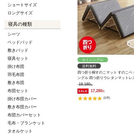
ショートサイズ
ロングサイズ
寝具の種類
シーツ
ベッドパッド
敷きパッド
寝具セット
セミシングル
送料無料
掛け布団
四つ折り桐すのこマット すのこベ
羽毛布団
ングル 四つ折りウレタンマットレ
敷き布団
低ホルムアルデヒド 軽量 軽い コ
18,180
円
こマット 桐
布団セット
17,280
円
(1件)
掛け布団カバー
敷き布団カバー
布団カバーセット
毛布・ブランケット
タオルケット