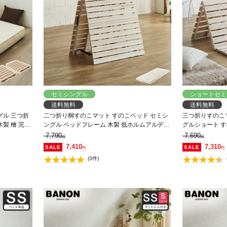
セミシングル
ショートセミ
送料無料
送料無料
グル 三つ折
二つ折り桐すのこマット すのこベッド セミシ
三つ折りすのこ
製 檜 完成
ングル ベッドフレーム 木製 低ホルムアルデヒ
グルショート す
ド 軽量 軽い コンパクト すのこマット 桐
成品 低ホルム
7,790
7,690
円
円
7,410
7,310
円
円
(3件)