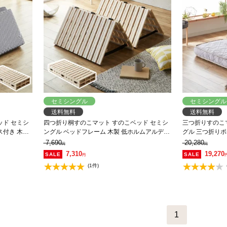
セミシングル
セミシングル
送料無料
送料無料
ッド セミシ
四つ折り桐すのこマット すのこベッド セミシ
三つ折りすのこ
ス付き 木製
ングル ベッドフレーム 木製 低ホルムアルデヒ
グル 三つ折り
ンパクト すの
ド 軽量 軽い コンパクト すのこマット 桐
木製 桐 二分割
7,690
20,280
円
円
布団が干せる
7,310
19,270
円
(1件)
1