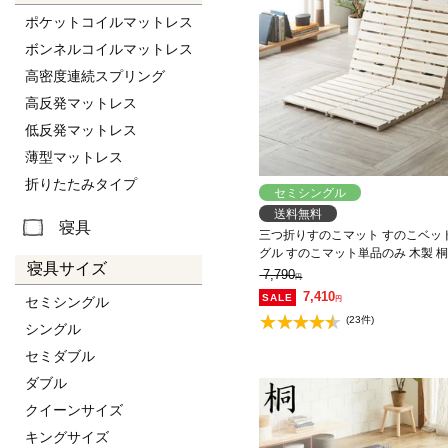
ポケットコイルマットレス
ボンネルコイルマットレス
高密度連続スプリング
高反発マットレス
低反発マットレス
薄型マットレス
折りたたみタイプ
セミシングル
送料無料
寝具
三つ折りすのこマット すのこベッ
グル すのこマット単品のみ 木製 
寝具サイズ
完成品 低ホルムアルデヒド 布団
7,790
円
7,410
セミシングル
円
(23件)
シングル
セミダブル
ダブル
クイーンサイズ
キングサイズ