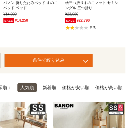
バノン 折りたたみベッド すのこ
檜三つ折りすのこマット セミシ
ベッド ベッド…
ングル 三つ折り…
¥14,990
¥23,980
¥14,250
¥22,790
(1件)
条件で絞り込み
示順：
人気順
新着順
価格が安い順
価格が高い順