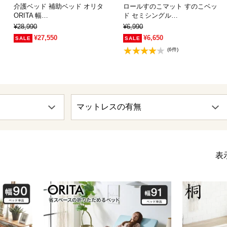
介護ベッド 補助ベッド オリタ
ロールすのこマット すのこベッ
ORITA 幅…
ド セミシングル…
¥28,990
¥6,990
¥27,550
¥6,650
(6件)
表