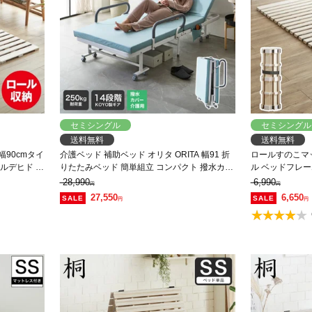
セミシングル
セミシングル
送料無料
送料無料
幅90cmタイ
介護ベッド 補助ベッド オリタ ORITA 幅91 折
ロールすのこマ
アルデヒド 軽
りたたみベッド 簡単組立 コンパクト 撥水カバ
ル ベッドフレー
桐
ー 防汚 マットレス付 手すり付き キャスター付
量 軽い コンパ
28,990
6,990
円
円
サイドポケット付
27,550
6,650
円
円