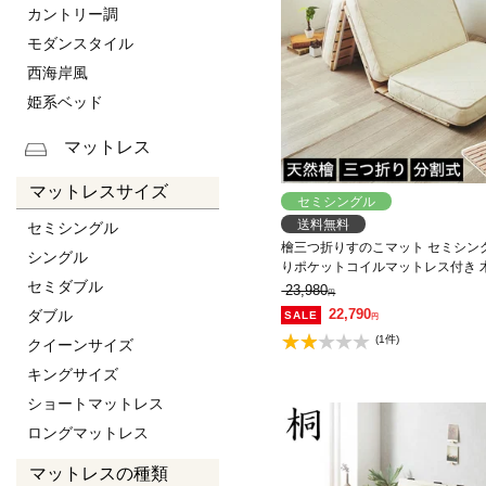
カントリー調
モダンスタイル
西海岸風
姫系ベッド
マットレス
マットレスサイズ
セミシングル
送料無料
セミシングル
檜三つ折りすのこマット セミシン
シングル
りポケットコイルマットレス付き 木
セミダブル
品 軽量 二分割可能
23,980
円
22,790
ダブル
円
(1件)
クイーンサイズ
キングサイズ
ショートマットレス
ロングマットレス
マットレスの種類