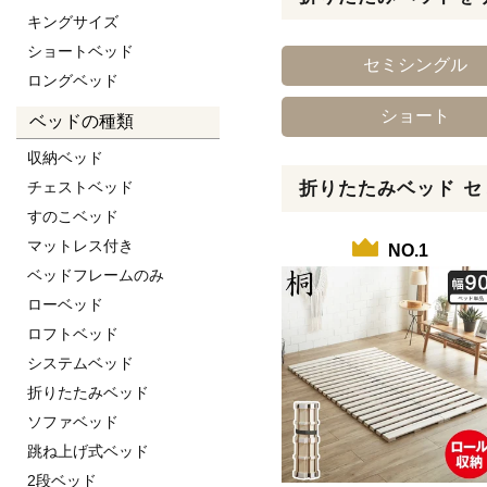
キングサイズ
ショートベッド
セミシングル
ロングベッド
ショート
ベッドの種類
収納ベッド
チェストベッド
折りたたみベッド セ
すのこベッド
マットレス付き
NO.1
ベッドフレームのみ
ローベッド
ロフトベッド
システムベッド
折りたたみベッド
ソファベッド
跳ね上げ式ベッド
2段ベッド