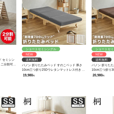
ショートセミシングル
ショートセミ
NEW
NEW
ド セミシン
送料無料
送料無料
桐 二分割可能
バノン 折りたたみベッド すのこベッド 厚さ
バノン 折りたた
が干せる
10cm三つ折り25Dウレタンマットレス付き セ
10cm三つ折り
ミシングルショート 木製 頑丈 耐荷重700kgク
ミシングルショー
19,980
20,980
円
円
リア 組み立てラクラク
リア 組み立て