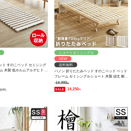
ショートセミシングル
NEW
ット すのこベッド セミシング
送料無料
ム 木製 低ホルムアルデヒド 軽
バノン 折りたたみベッド すのこベッド ベッド
クト すのこマット 桐
フレーム セミシングルショート 木製 頑丈 耐荷
重700kgクリア 組み立てラクラク ヘッドレス
14,990
円
低ホルムアルデヒド
14,250
(6件)
円