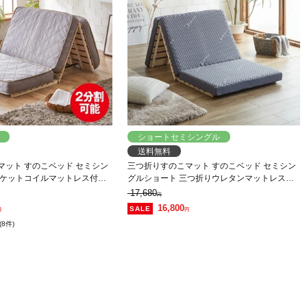
ショートセミシングル
送料無料
マット すのこベッド セミシン
三つ折りすのこマット すのこベッド セミシン
ポケットコイルマットレス付き
グルショート 三つ折りウレタンマットレス付
可能 完成品 低ホルムアルデヒド
き 木製 桐 完成品 低ホルムアルデヒド 布団が
17,680
円
干せる
16,800
円
円
(8件)