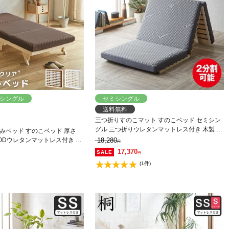
シングル
セミシングル
送料無料
三つ折りすのこマット すのこベッド セミシン
グル 三つ折りウレタンマットレス付き 木製 桐
みベッド すのこベッド 厚さ
二分割可能 完成品 低ホルムアルデヒド 布団が
30Dウレタンマットレス付き セ
18,280
円
干せる
ト 木製 頑丈 耐荷重700kgク
17,370
円
ラクラク
(1件)