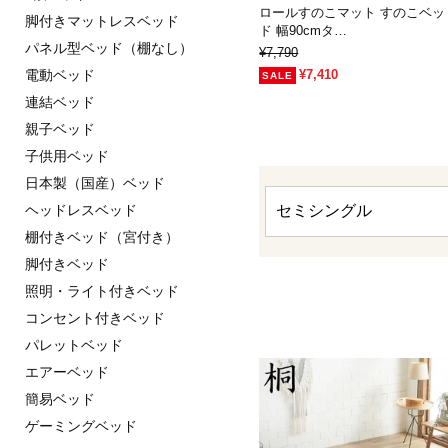
ロールすのこマット すのこベッ
脚付きマットレスベッド
ド 幅90cmタ…
パネル型ベッド（棚なし）
¥7,790
電動ベッド
¥7,410
連結ベッド
親子ベッド
子供用ベッド
日本製（国産）ベッド
ヘッドレスベッド
棚付きベッド（宮付き）
脚付きベッド
照明・ライト付きベッド
コンセント付きベッド
パレットベッド
エアーベッド
簡易ベッド
ゲーミングベッド