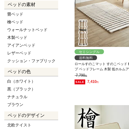
ベッドの素材
畳ベッド
檜ベッド
ウォールナットベッド
木製ベッド
アイアンベッド
セミシングル
レザーベッド
送料無料
クッション・ファブリック
ロールすのこマット すのこベッド 
プ ベッドフレーム 木製 低ホルム
ベッドの色
量 軽い コンパクト すのこマット 
7,790
円
白（ホワイト）
7,410
円
黒（ブラック）
ナチュラル
ブラウン
ベッドのデザイン
北欧テイスト