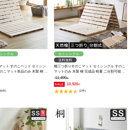
シングル
セミシングル
送料無料
マット すのこベッド セミシン
檜三つ折りすのこマット セミシングル すのこ
のこマット単品のみ 木製 桐 完
マットのみ 木製 檜 完成品 軽量 二分割可能 布
アルデヒド 布団が干せる
団が干せる コンパクト
11,490
円
10,920
円
(6件)
(2件)