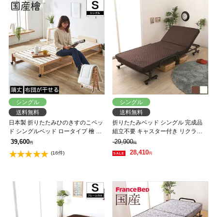
シングル
シングル
送料無料
送料無料
日本製 折りたたみひのきすのこベッ
折りたたみベッド シングル 完成品
ド シングルベッド ロータイプ 檜 布
組立不要 キャスター付き リクライ
団が干せるベッド キャスター付
ニング可能 コンパクト折りたたみベ
39,600
29,900
円
円
ッド シングル TS-801-1S
28,410
(16件)
円