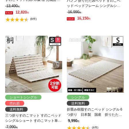
バノン 折りたたみベッド すのこベ
量 二分割可能 布団が干せる コンパ
13,490
ッド ベッドフレーム シングルショ
円
クト
ート 木製 頑丈 耐荷重700kgクリア
16,990
12,820
円
円
組み立てラクラク ヘッドレス 低ホ
16,150
(8件)
円
ルムアルデヒド
ショートシングル
シングル
売れ筋
送料無料
送料無料
折畳み樹脂すのこベッド シングル 6
つ折り 日本製 国産 折りたたみ
三つ折りすのこマット すのこベッド
ベッド 軽量 樹脂製
シングルショート すのこマット単品
9,990
円
のみ 木製 桐 二分割可能 完成品 低ホ
7,990
(4件)
円