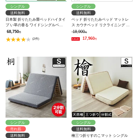
シングル
シングル
送料無料
送料無料
日本製 折りたたみ畳ベッドハイタイ
ベッド 折りたたみベッド マットレ
プ い草の香る ワイドシングルベッ
ス カウチベッド リクライニング 折
ド 【送料無料】
り畳み キャスター付き
68,750
18,900
円
円
17,960
(2件)
円
シングル
シングル
売れ筋
送料無料
送料無料
檜三つ折りすのこマット シングル