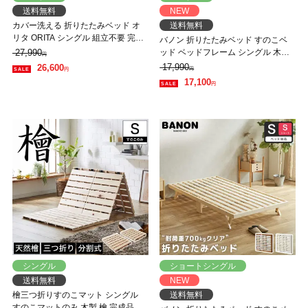
送料無料
NEW
カバー洗える 折りたたみベッド オ
送料無料
リタ ORITA シングル 組立不要 完成
バノン 折りたたみベッド すのこベ
品 コンパクト 省スペース 折りたた
27,990
ッド ベッドフレーム シングル 木製
円
み マットレス付 キャスター付 サイ
頑丈 耐荷重700kgクリア 組み立てラ
17,990
26,600
円
円
ドポケット付
クラク ヘッドレス 低ホルムアルデ
17,100
円
ヒド
シングル
ショートシングル
送料無料
NEW
檜三つ折りすのこマット シングル
送料無料
すのこマットのみ 木製 檜 完成品 軽