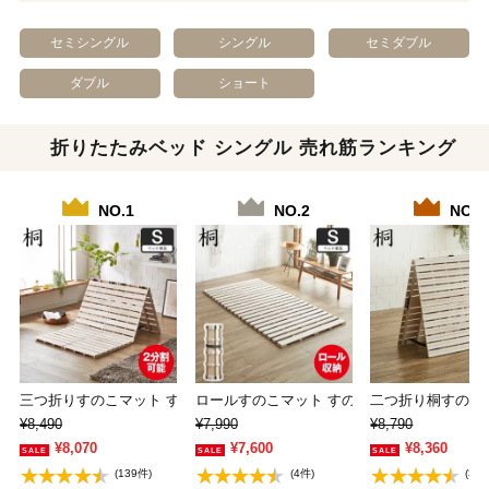
セミシングル
シングル
セミダブル
ダブル
ショート
折りたたみベッド シングル 売れ筋ランキング
NO.1
NO.2
NO.3
三つ折りすのこマット すのこベッド シングル …
ロールすのこマット すのこベッド シングル 
二つ折り桐すのこ
¥8,490
¥7,990
¥8,790
¥8,070
¥7,600
¥8,360
(139件)
(4件)
(3件