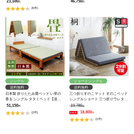
無料】
スプリング付 ひのきすのこ 省スペ
23,100
46,750
円
円
ース 優美炭 消臭 布団室内干し お昼
(6件)
寝マット 【送料無料】
シングル
ショートシングル
送料無料
送料無料
日本製 折りたたみ畳ベッド い草の
三つ折りすのこマット すのこベッド
香る シングル タタミベッド【送料
シングルショート 三つ折りウレタン
無料】
マットレス付き 木製 桐 二分割可能
51,150
19,780
円
円
完成品 低ホルムアルデヒド 布団が
18,800
(2件)
円
干せる
(1件)