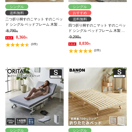
シングル
シングル
送料無料
おすすめ
二つ折り桐すのこマット すのこベッ
送料無料
ド シングル ベッドフレーム 木製 低
四つ折り桐すのこマット すのこベッ
ホルムアルデヒド 軽量 軽い コンパ
8,790
ド シングル ベッドフレーム 木製 低
円
クト すのこマット 桐
ホルムアルデヒド 軽量 軽い コンパ
9,290
8,360
円
円
クト すのこマット 桐
8,830
(3件)
円
(2件)
シングル
シングル