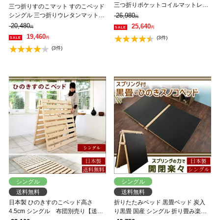
三つ折りポケットコイルマットレス
三つ折りすのこマット すのこベッド
付き 木製 檜 完成品 軽量 二分割可能
シングル 三つ折りウレタンマットレ
26,980
円
ス付き 木製 桐 二分割可能 完成品 低
20,480
25,640
円
円
ホルムアルデヒド 布団が干せる
19,460
(3件)
円
(3件)
シングル
シングル
送料無料
送料無料
日本製 ひのきすのこベッド高さ
折りたたみベッド 黒畳ベッド 炭入
4.5cm シングル 布団別売り【送料
り黒畳 国産 シングル 折り畳み楽々