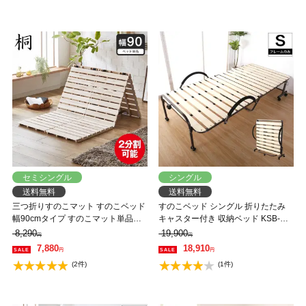
セミシングル
シングル
送料無料
送料無料
三つ折りすのこマット すのこベッド
すのこベッド シングル 折りたたみ
幅90cmタイプ すのこマット単品の
キャスター付き 収納ベッド KSB-
み 木製 桐 二分割可能 完成品 低ホル
290 スノコベッド シングルベッド
8,290
19,900
円
円
ムアルデヒド 布団が干せる
天然木 折りたたみ式 簡易ベッド
7,880
18,910
円
円
(2件)
(1件)