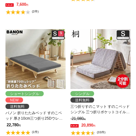
ルムアルデヒド 布団が干せる
7,600
円
(2件)
ショートシングル
シングル
NEW
送料無料
送料無料
三つ折りすのこマット すのこベッド
シングル 三つ折りポケットコイルマ
バノン 折りたたみベッド すのこベ
ットレス付き 木製 桐 二分割可能 完
ッド 厚さ10cm三つ折り25Dウレタ
21,980
円
成品 低ホルムアルデヒド 布団が干
ンマットレス付き シングルショート
22,780
20,890
円
円
せる
木製 頑丈 耐荷重700kgクリア 組み
(1件)
(33件)
立てラクラク