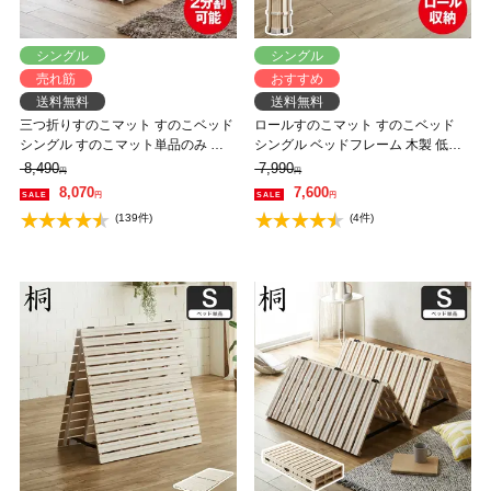
シングル
シングル
売れ筋
おすすめ
送料無料
送料無料
三つ折りすのこマット すのこベッド
ロールすのこマット すのこベッド
シングル すのこマット単品のみ 木
シングル ベッドフレーム 木製 低ホ
製 桐 二分割可能 完成品 低ホルムア
ルムアルデヒド 軽量 軽い コンパク
8,490
7,990
円
円
ルデヒド 布団が干せる
ト すのこマット 桐
8,070
7,600
円
円
(139件)
(4件)