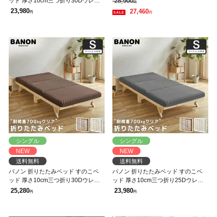
ッド 厚さ10cm三つ折り30Dウレタ
28,900
円
ルベッド ベッドフレーム
ンマットレス付き シングルショート
23,980
27,460
円
円
木製 頑丈 耐荷重700kgクリア 組み
立てラクラク
シングル
シングル
NEW
NEW
送料無料
送料無料
バノン 折りたたみベッド すのこベ
バノン 折りたたみベッド すのこベ
ッド 厚さ10cm三つ折り30Dウレタ
ッド 厚さ10cm三つ折り25Dウレタ
ンマットレス付き シングル 木製 頑
ンマットレス付き シングル 木製 頑
25,280
23,980
円
円
丈 耐荷重700kgクリア 組み立てラク
丈 耐荷重700kgクリア 組み立てラク
ラク
ラク