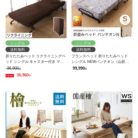
シングル
シングル
送料無料
送料無料
折りたたみベッド リクライニングベ
フランスベッド 折りたたみベッド
ッド シングル キャスター付き マッ
シングル NEWパンテオン（山折り
ト付き 収納ベッド SMOT-350 シン
式）キャスター付 マルチラススーパ
38,900
99,990
円
円
グルベッド ブラウン
ースプリングマットレス仕様（2年
36,960
円
保証） パンテオンN71 【受注生産
品】