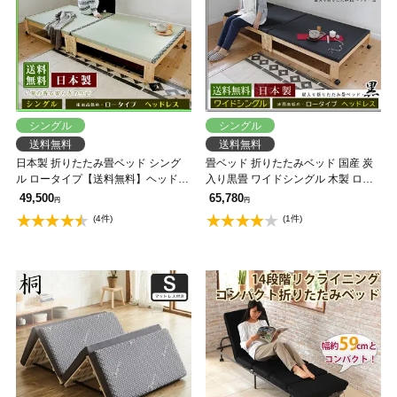
シングル
シングル
送料無料
送料無料
日本製 折りたたみ畳ベッド シング
畳ベッド 折りたたみベッド 国産 炭
ル ロータイプ【送料無料】ヘッドレ
入り黒畳 ワイドシングル 木製 ロー
スタイプ
タイプ【送料無料】ヘッドレス 布団
49,500
65,780
円
円
室内干し
(4件)
(1件)