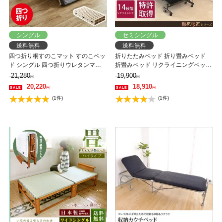
シングル
セミシングル
送料無料
送料無料
四つ折り桐すのこマット すのこベッ
折りたたみベッド 折り畳みベッド
ド シングル 四つ折りウレタンマッ
折畳みベッド リクライニングベッド
トレス付き 木製 低ホルムアルデヒ
ベット 特許取得！もこもこコンパク
21,280
19,900
円
円
ド 軽量 軽い コンパクト すのこマッ
トリクライニング折りたたみベッド
20,220
18,910
円
円
ト 桐
宮付きベッド 棚付きベッド キャス
(1件)
(1件)
ター付き コンパクト 収納スペース