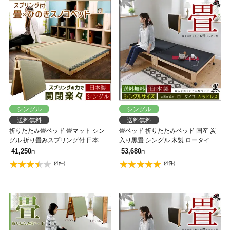
シングル
シングル
送料無料
送料無料
折りたたみ畳ベッド 畳マット シン
畳ベッド 折りたたみベッド 国産 炭
グル 折り畳みスプリング付 日本製
入り黒畳 シングル 木製 ロータイプ
広島府中家具 井草の香るタタミベッ
【送料無料】ヘッドレス 布団室内干
41,250
53,680
円
円
ド 布団室内干し 檜すのこ 【送料無
し
(4件)
(4件)
料】