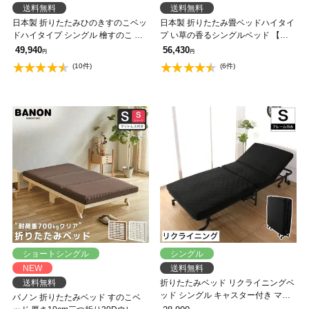
送料無料
送料無料
日本製 折りたたみひのきすのこベッ
日本製 折りたたみ畳ベッドハイタイ
ドハイタイプ シングル 檜すのこ 折
プ い草の香るシングルベッド 【送
り畳みベッド【送料無料】
料無料】
49,940
56,430
円
円
(10件)
(6件)
ショートシングル
シングル
NEW
送料無料
送料無料
折りたたみベッド リクライニングベ
ッド シングル キャスター付き マッ
バノン 折りたたみベッド すのこベ
ト付き 収納ベッド SSB-250 シング