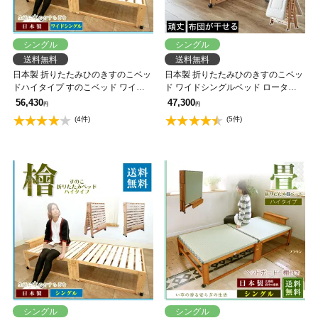
シングル
シングル
送料無料
送料無料
日本製 折りたたみひのきすのこベッ
日本製 折りたたみひのきすのこベッ
ドハイタイプ すのこベッド ワイド
ド ワイドシングルベッド ロータイ
シングル 【送料無料】
プ 布団の室内干し キャスター付
56,430
47,300
円
円
(4件)
(5件)
シングル
シングル