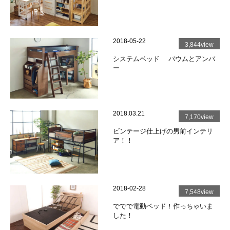
2018-05-22
3,844view
システムベッド バウムとアンバ
ー
2018.03.21
7,170view
ビンテージ仕上げの男前インテリ
ア！！
2018-02-28
7,548view
ででで電動ベッド！作っちゃいま
した！