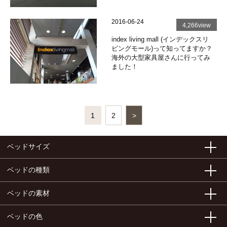
2016-06-24
4,266view
index living mall (インデックスリ
ビングモール)って知ってますか？
海外の大型家具屋さんに行ってみ
ました！
1
2
>
ベッドサイズ
ベッドの種類
ベッドの素材
ベッドの色