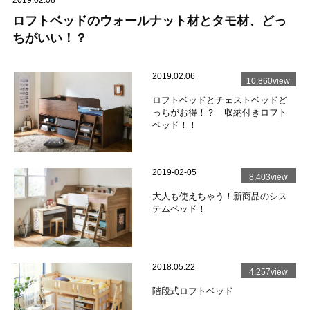
ロフトベッドのウォールナット材とタモ材、どっ
ちがいい！？
2019.02.06
10,860view
ロフトベッドとチェストベッドど
っちがお得！？ 収納付きロフト
ベッド！！
2019-02-05
8,403view
大人も使えちゃう！新商品のシス
テムベッド！
2018.05.22
4,257view
階段式ロフトベッド