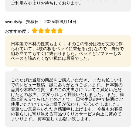
ご利用を心よりお待ちしております。
sweety様
投稿日： 2025年08月14日
おすすめ度：
日本製で木材の性質もよく 、すのこの部分は板が丈夫に作
られていて、4枚の板をベッドに乗せるだけなので、自分で
組み立ててもすぐに終わりました。ベッドもソファーもス
ペースも諦めたくない私には最高でした。
このたびは当店の商品をご購入いただき、 またお忙しい中
でのレビュー投稿、誠にありがとうございます。 日本製の
品質や木材の性質、すのこの丈夫さについてご満足いただ
けたとのお声、 大変うれしく拝読いたしました。 また、簡
単に組み立てられたとのことで、 日常生活の中で快適にご
使用いただけているご様子が伝わり、安心いたしました。
貴重なご意見をいただき感謝申し上げます。 今後もお客様
の暮らしに寄り添える商品づくりとサービス向上に努めて
まいります。 何卒宜しくお願い致します。