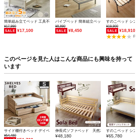
簡単組み立てベッド 工具不要 5分で完成 すのこベッド…
パイプベッド 簡単組立ベッド モデノ modeno 工
すのこベッド シン
¥17,990
¥8,890
¥19,900
¥17,100
¥8,450
¥18,910
(1件
このページを見た人はこんな商品にも興味を持って
います
サイド棚付きベッド デイベッド 引き出し付き Shel…
伸長式ソファベッド 天然木すのこソファベッド
すのこベッド シン
¥54,480
¥48,180
¥65,780