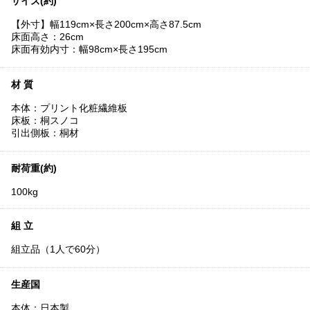
サイズ(約)
【外寸】幅119cm×長さ200cm×高さ87.5cm
床面高さ：26cm
床面有効内寸：幅98cm×長さ195cm
材 質
本体：プリント化粧繊維板
床板：桐スノコ
引出側板：桐材
耐荷重(約)
100kg
組 立
組立品（1人で60分）
生産国
本体：日本製